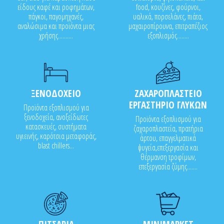
είδους καφέ και ροφημάτων,
food, κουζίνες, φούρνοι,
πάγκοι, παγομηχανές,
υαλικά, πορσελάνες, πιάτα,
αναλώσιμα και προϊόντα μιας
μαχαιροπίρουνα, επιτραπέζιος
χρήσης..........
εξοπλισμός........
ΞΕΝΟΔΟΧΕΙΟ
ΖΑΧΑΡΟΠΛΑΣΤΕΙΟ
ΕΡΓΑΣΤΗΡΙΟ ΓΛΥΚΩΝ
Προϊόντα εξοπλισμού για
ξενοδοχεία, ανοξείδωτες
Προϊόντα εξοπλισμού για
κατασκευές, συστήματα
ζαχαροπλαστεία, πρατήρια
υγιεινής, καρότσια μεταφοράς,
άρτου, επαγγελματικά
blast chillers...
ψυγεία,επεξεργασία και
θέρμανση τροφίμων,
επεξεργασία ζύμης.......