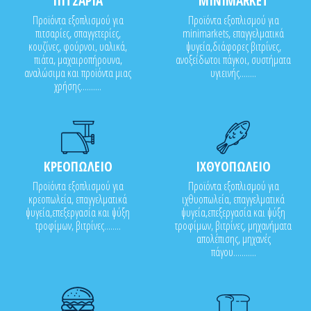
ΠΙΤΣΑΡΙΑ
MINIMARKET
Προϊόντα εξοπλισμού για
Προϊόντα εξοπλισμού για
πιτσαρίες, σπαγγετερίες,
minimarkets, επαγγελματικά
κουζίνες, φούρνοι, υαλικά,
ψυγεία,διάφορες βιτρίνες,
πιάτα, μαχαιροπήρουνα,
ανοξείδωτοι πάγκοι, συστήματα
αναλώσιμα και προϊόντα μιας
υγιεινής........
χρήσης..........
ΚΡΕΟΠΩΛΕΙΟ
ΙΧΘΥΟΠΩΛΕΙΟ
Προϊόντα εξοπλισμού για
Προϊόντα εξοπλισμού για
κρεοπωλεία, επαγγελματικά
ιχθυοπωλεία, επαγγελματικά
ψυγεία,επεξεργασία και ψύξη
ψυγεία,επεξεργασία και ψύξη
τροφίμων, βιτρίνες........
τροφίμων, βιτρίνες, μηχανήματα
απολέπισης, μηχανές
πάγου...........