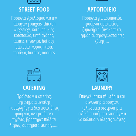
STREET FOOD
ΑΡΤΟΠΟΙΕΙΟ
Προϊόντα εξοπλισμού για την
Προϊόντα για αρτοποιεία,
παραγωγή burgers, chicken
φούρνοι αρτοποιίας,
wings/legs, κοτομπουκιές,
ζυμωτήρια, ζυγοκοπτικά,
κοτόπουλο, ψητά σχάρας,
ερμάρια, στρογγυλοποιητές
πατάτες, τηγανητά, hot dog,
ζύμης.....
σάντουϊτς, γύρος, πίτσα,
τορτίγια, burritos, noodles
CATERING
LAUNDRY
Προϊόντα για catering,
Επαγγελματικά πλυντήρια και
μηχανήματα μεγάλης
στεγνωτήρια ρούχων,
παραγωγής για δεξιώσεις όπως
κυλινδρικά σιδερωτήρια,
φούρνοι, ανατρεπόμενα
ειδικά συστήματα Laundry για
τηγάνια, βραστήρες πολλών
να καλύψουν όλες τις ανάγκες.
λίτρων, συστήματα laundry.......