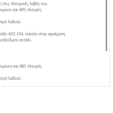
 στις πλευρικές λαβές του.
υμίνιο και ABS πλευρές.
υτρό λαδιού.
σάλι AISI 304, εύκολο στην αφαίρεση.
ανοξείδωτο ατσάλι.
υμίνιο και ABS πλευρές.
υτρό λαδιού.
όμιο. (Δεν απαιτούνται εργαλεία)
υβα AISI 304 ή αλουμίνιο.
ανοξείδωτο ατσάλι.
 σε φωτεινό τελείωμα αλουμινίου.