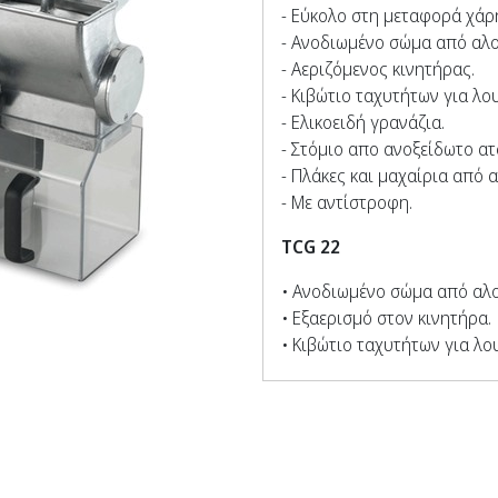
- Εύκολο στη μεταφορά χάρη
- Ανοδιωμένο σώμα από αλο
- Αεριζόμενος κινητήρας.
- Κιβώτιο ταχυτήτων για λο
- Ελικοειδή γρανάζια.
- Στόμιο απο ανοξείδωτο ατ
- Πλάκες και μαχαίρια από 
- Με αντίστροφη.
TCG 22
• Ανοδιωμένο σώμα από αλο
• Εξαερισμό στον κινητήρα.
• Κιβώτιο ταχυτήτων για λο
• Ελικοειδή γρανάζια.
• Αφαιρούμενη σχάρα και στ
• Στόμιο σε ανοξείδωτο χάλ
• Πλάκες και μαχαίρια από 
• Μεγάλο στόμιο τριψίματος