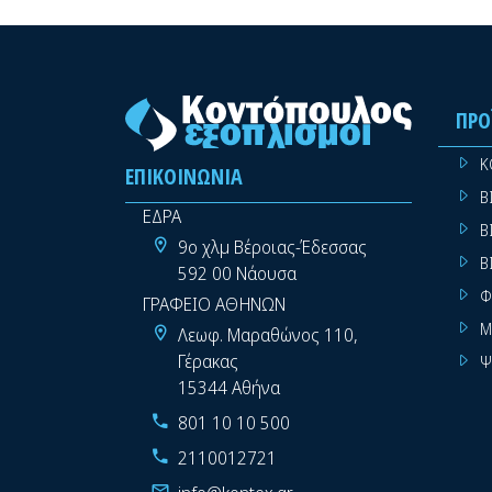
ΠΡΟ
Κ
ΕΠΙΚΟΙΝΩΝΊΑ
Β
ΕΔΡΑ
Β
9ο χλμ Βέροιας-Έδεσσας
Β
592 00 Νάουσα
Φ
ΓΡΑΦΕΙΟ ΑΘΗΝΩΝ
Μ
Λεωφ. Μαραθώνος 110,
Γέρακας
Ψ
15344 Αθήνα
801 10 10 500
2110012721