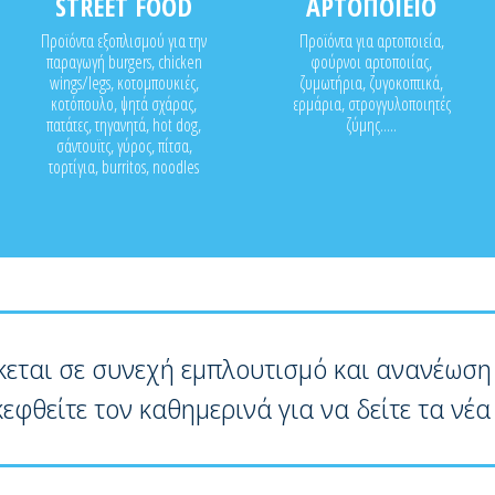
STREET FOOD
ΑΡΤΟΠΟΙΕΙΟ
Προϊόντα εξοπλισμού για την
Προϊόντα για αρτοποιεία,
παραγωγή burgers, chicken
φούρνοι αρτοποιίας,
wings/legs, κοτομπουκιές,
ζυμωτήρια, ζυγοκοπτικά,
κοτόπουλο, ψητά σχάρας,
ερμάρια, στρογγυλοποιητές
πατάτες, τηγανητά, hot dog,
ζύμης.....
σάντουϊτς, γύρος, πίτσα,
τορτίγια, burritos, noodles
κεται σε συνεχή εμπλουτισμό και ανανέωση
κεφθείτε τον καθημερινά για να δείτε τα νέα