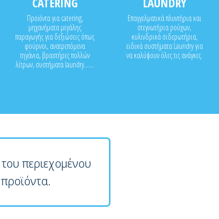
CATERING
LAUNDRY
Προϊόντα για catering,
Επαγγελματικά πλυντήρια και
μηχανήματα μεγάλης
στεγνωτήρια ρούχων,
παραγωγής για δεξιώσεις όπως
κυλινδρικά σιδερωτήρια,
φούρνοι, ανατρεπόμενα
ειδικά συστήματα Laundry για
τηγάνια, βραστήρες πολλών
να καλύψουν όλες τις ανάγκες.
λίτρων, συστήματα laundry.......
 του περιεχομένου
 προϊόντα.