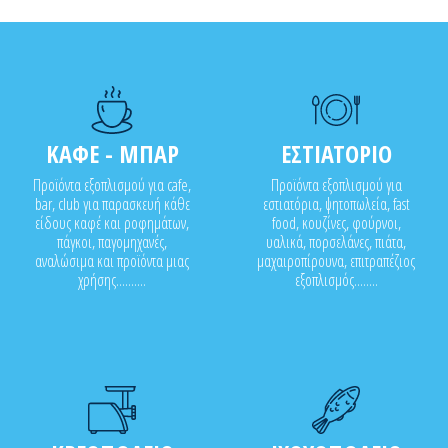
ΚΑΦΕ - ΜΠΑΡ
ΕΣΤΙΑΤΟΡΙΟ
Προϊόντα εξοπλισμού για cafe,
Προϊόντα εξοπλισμού για
bar, club για παρασκευή κάθε
εστιατόρια, ψητοπωλεία, fast
είδους καφέ και ροφημάτων,
food, κουζίνες, φούρνοι,
πάγκοι, παγομηχανές,
υαλικά, πορσελάνες, πιάτα,
αναλώσιμα και προϊόντα μιας
μαχαιροπίρουνα, επιτραπέζιος
χρήσης..........
εξοπλισμός........