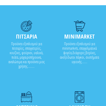
 περισυλλογής πλεξιγκλάς.
ΠΙΤΣΑΡΙΑ
MINIMARKET
Προϊόντα εξοπλισμού για
Προϊόντα εξοπλισμού για
πιτσαρίες, σπαγγετερίες,
minimarkets, επαγγελματικά
κουζίνες, φούρνοι, υαλικά,
ψυγεία,διάφορες βιτρίνες,
πιάτα, μαχαιροπήρουνα,
ανοξείδωτοι πάγκοι, συστήματα
αναλώσιμα και προϊόντα μιας
υγιεινής........
χρήσης..........