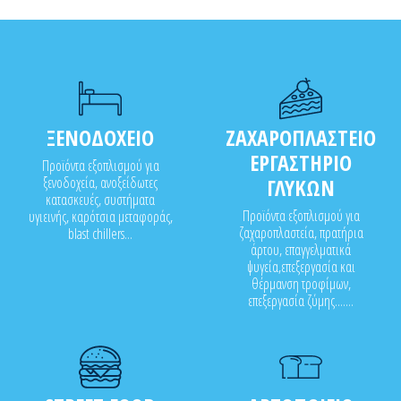
• Μεγάλος διαφανής δίσκος
• Με αντίστροφη.
ΞΕΝΟΔΟΧΕΙΟ
ΖΑΧΑΡΟΠΛΑΣΤΕΙΟ
ΕΡΓΑΣΤΗΡΙΟ
Προϊόντα εξοπλισμού για
ξενοδοχεία, ανοξείδωτες
ΓΛΥΚΩΝ
κατασκευές, συστήματα
Προϊόντα εξοπλισμού για
υγιεινής, καρότσια μεταφοράς,
ζαχαροπλαστεία, πρατήρια
blast chillers...
άρτου, επαγγελματικά
ψυγεία,επεξεργασία και
θέρμανση τροφίμων,
επεξεργασία ζύμης.......