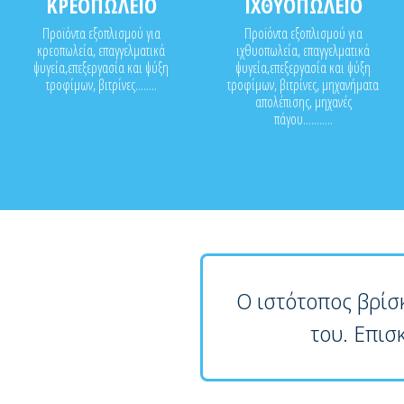
ΚΡΕΟΠΩΛΕΙΟ
ΙΧΘΥΟΠΩΛΕΙΟ
Προϊόντα εξοπλισμού για
Προϊόντα εξοπλισμού για
κρεοπωλεία, επαγγελματικά
ιχθυοπωλεία, επαγγελματικά
ψυγεία,επεξεργασία και ψύξη
ψυγεία,επεξεργασία και ψύξη
τροφίμων, βιτρίνες........
τροφίμων, βιτρίνες, μηχανήματα
απολέπισης, μηχανές
πάγου...........
Ο ιστότοπος βρίσ
του. Επισ