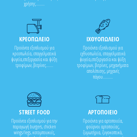
χρήσης..........
ΚΡΕΟΠΩΛΕΙΟ
ΙΧΘΥΟΠΩΛΕΙΟ
Προϊόντα εξοπλισμού για
Προϊόντα εξοπλισμού για
κρεοπωλεία, επαγγελματικά
ιχθυοπωλεία, επαγγελματικά
ψυγεία,επεξεργασία και ψύξη
ψυγεία,επεξεργασία και ψύξη
τροφίμων, βιτρίνες........
τροφίμων, βιτρίνες, μηχανήματα
απολέπισης, μηχανές
πάγου...........
STREET FOOD
ΑΡΤΟΠΟΙΕΙΟ
Προϊόντα εξοπλισμού για την
Προϊόντα για αρτοποιεία,
παραγωγή burgers, chicken
φούρνοι αρτοποιίας,
wings/legs, κοτομπουκιές,
ζυμωτήρια, ζυγοκοπτικά,