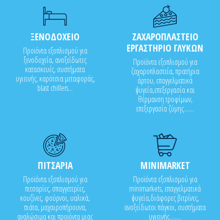
ΞΕΝΟΔΟΧΕΙΟ
ΖΑΧΑΡΟΠΛΑΣΤΕΙΟ
ΕΡΓΑΣΤΗΡΙΟ ΓΛΥΚΩΝ
Προϊόντα εξοπλισμού για
ξενοδοχεία, ανοξείδωτες
Προϊόντα εξοπλισμού για
κατασκευές, συστήματα
ζαχαροπλαστεία, πρατήρια
υγιεινής, καρότσια μεταφοράς,
άρτου, επαγγελματικά
blast chillers...
ψυγεία,επεξεργασία και
θέρμανση τροφίμων,
επεξεργασία ζύμης.......
ΠΙΤΣΑΡΙΑ
MINIMARKET
Προϊόντα εξοπλισμού για
Προϊόντα εξοπλισμού για
πιτσαρίες, σπαγγετερίες,
minimarkets, επαγγελματικά
κουζίνες, φούρνοι, υαλικά,
ψυγεία,διάφορες βιτρίνες,
πιάτα, μαχαιροπήρουνα,
ανοξείδωτοι πάγκοι, συστήματα
αναλώσιμα και προϊόντα μιας
υγιεινής........