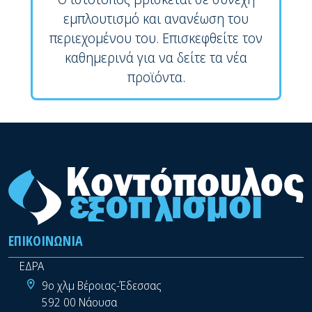
εμπλουτισμό και ανανέωση του
περιεχομένου του. Επισκεφθείτε τον
καθημερινά για να δείτε τα νέα
προϊόντα.
ΕΠΙΚΟΙΝΩΝΊΑ
ΕΔΡΑ
9ο χλμ Βέροιας-Έδεσσας
592 00 Νάουσα