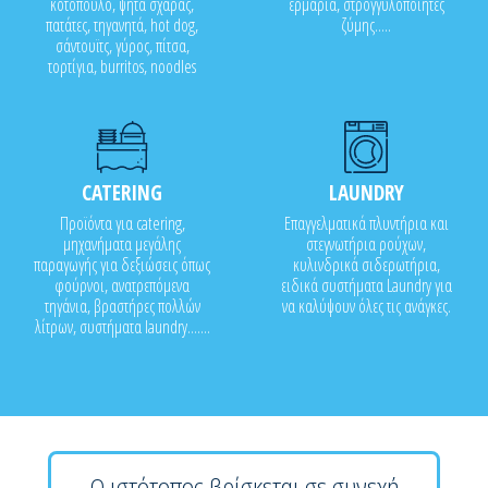
κοτόπουλο, ψητά σχάρας,
ερμάρια, στρογγυλοποιητές
πατάτες, τηγανητά, hot dog,
ζύμης.....
σάντουϊτς, γύρος, πίτσα,
τορτίγια, burritos, noodles
CATERING
LAUNDRY
Προϊόντα για catering,
Επαγγελματικά πλυντήρια και
μηχανήματα μεγάλης
στεγνωτήρια ρούχων,
παραγωγής για δεξιώσεις όπως
κυλινδρικά σιδερωτήρια,
φούρνοι, ανατρεπόμενα
ειδικά συστήματα Laundry για
τηγάνια, βραστήρες πολλών
να καλύψουν όλες τις ανάγκες.
λίτρων, συστήματα laundry.......
Ο ιστότοπος βρίσκεται σε συνεχή