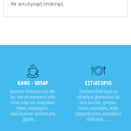
- Με αντιστροφή (στάνταρ).
ΚΑΦΕ - ΜΠΑΡ
ΕΣΤΙΑΤΟΡΙΟ
Προϊόντα εξοπλισμού για cafe,
Προϊόντα εξοπλισμού για
bar, club για παρασκευή κάθε
εστιατόρια, ψητοπωλεία, fast
είδους καφέ και ροφημάτων,
food, κουζίνες, φούρνοι,
πάγκοι, παγομηχανές,
υαλικά, πορσελάνες, πιάτα,
αναλώσιμα και προϊόντα μιας
μαχαιροπίρουνα, επιτραπέζιος
χρήσης..........
εξοπλισμός........