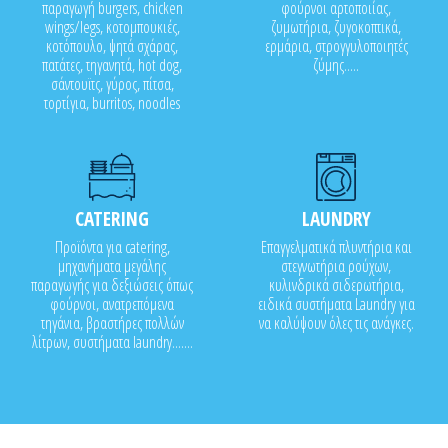
παραγωγή burgers, chicken
φούρνοι αρτοποιίας,
wings/legs, κοτομπουκιές,
ζυμωτήρια, ζυγοκοπτικά,
κοτόπουλο, ψητά σχάρας,
ερμάρια, στρογγυλοποιητές
πατάτες, τηγανητά, hot dog,
ζύμης.....
σάντουϊτς, γύρος, πίτσα,
τορτίγια, burritos, noodles
CATERING
LAUNDRY
Προϊόντα για catering,
Επαγγελματικά πλυντήρια και
μηχανήματα μεγάλης
στεγνωτήρια ρούχων,
παραγωγής για δεξιώσεις όπως
κυλινδρικά σιδερωτήρια,
φούρνοι, ανατρεπόμενα
ειδικά συστήματα Laundry για
τηγάνια, βραστήρες πολλών
να καλύψουν όλες τις ανάγκες.
λίτρων, συστήματα laundry.......