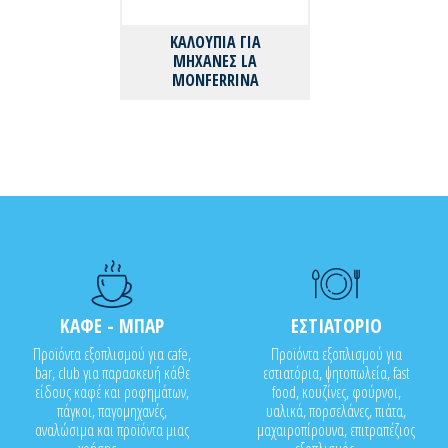
ΚΑΛΟΥΠΙΑ ΓΙΑ
ΜΗΧΑΝΕΣ LA
MONFERRINA
ΚΑΦΕ - ΜΠΑΡ
ΕΣΤΙΑΤΟΡΙΟ
Προϊόντα εξοπλισμού για cafe,
Προϊόντα εξοπλισμού για
bar, club για παρασκευή κάθε
εστιατόρια, ψητοπωλεία, fast
είδους καφέ και ροφημάτων,
food, κουζίνες, φούρνοι,
πάγκοι, παγομηχανές,
υαλικά, πορσελάνες, πιάτα,
αναλώσιμα και προϊόντα μιας
μαχαιροπίρουνα, επιτραπέζιος