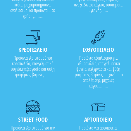
πιάτα, μαχαιροπήρουνα,
ανοξείδωτοι πάγκοι, συστήματα
αναλώσιμα και προϊόντα μιας
υγιεινής........
χρήσης..........
ΚΡΕΟΠΩΛΕΙΟ
ΙΧΘΥΟΠΩΛΕΙΟ
Προϊόντα εξοπλισμού για
Προϊόντα εξοπλισμού για
κρεοπωλεία, επαγγελματικά
ιχθυοπωλεία, επαγγελματικά
ψυγεία,επεξεργασία και ψύξη
ψυγεία,επεξεργασία και ψύξη
τροφίμων, βιτρίνες........
τροφίμων, βιτρίνες, μηχανήματα
απολέπισης, μηχανές
πάγου...........
STREET FOOD
ΑΡΤΟΠΟΙΕΙΟ
Προϊόντα εξοπλισμού για την
Προϊόντα για αρτοποιεία,