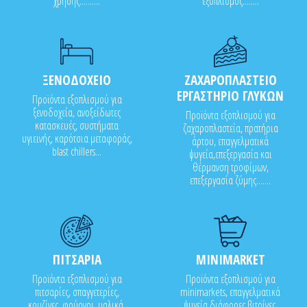
χρήσης..........
εξοπλισμός........
ΞΕΝΟΔΟΧΕΙΟ
ΖΑΧΑΡΟΠΛΑΣΤΕΙΟ
ΕΡΓΑΣΤΗΡΙΟ ΓΛΥΚΩΝ
Προϊόντα εξοπλισμού για
ξενοδοχεία, ανοξείδωτες
Προϊόντα εξοπλισμού για
κατασκευές, συστήματα
ζαχαροπλαστεία, πρατήρια
υγιεινής, καρότσια μεταφοράς,
άρτου, επαγγελματικά
blast chillers...
ψυγεία,επεξεργασία και
θέρμανση τροφίμων,
επεξεργασία ζύμης.......
ΠΙΤΣΑΡΙΑ
MINIMARKET
Προϊόντα εξοπλισμού για
Προϊόντα εξοπλισμού για
πιτσαρίες, σπαγγετερίες,
minimarkets, επαγγελματικά
κουζίνες, φούρνοι, υαλικά,
ψυγεία,διάφορες βιτρίνες,