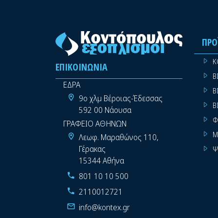
ΠΡΟ
Κ
ΕΠΙΚΟΙΝΩΝΊΑ
Β
ΕΔΡΑ
Β
9ο χλμ Βέροιας-Έδεσσας
Β
592 00 Νάουσα
Φ
ΓΡΑΦΕΙΟ ΑΘΗΝΩΝ
Μ
Λεωφ. Μαραθώνος 110,
Γέρακας
Ψ
15344 Αθήνα
801 10 10 500
2110012721
info@kontex.gr