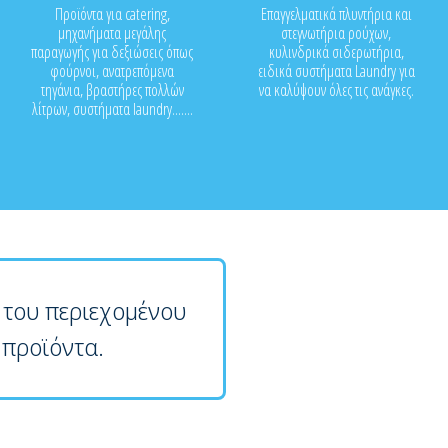
Προϊόντα για catering,
Επαγγελματικά πλυντήρια και
μηχανήματα μεγάλης
στεγνωτήρια ρούχων,
παραγωγής για δεξιώσεις όπως
κυλινδρικά σιδερωτήρια,
φούρνοι, ανατρεπόμενα
ειδικά συστήματα Laundry για
τηγάνια, βραστήρες πολλών
να καλύψουν όλες τις ανάγκες.
λίτρων, συστήματα laundry.......
 του περιεχομένου
 προϊόντα.