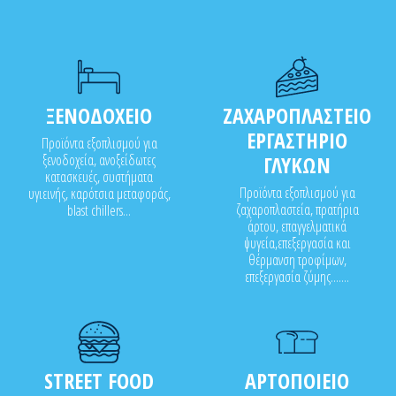
ΞΕΝΟΔΟΧΕΙΟ
ΖΑΧΑΡΟΠΛΑΣΤΕΙΟ
ΕΡΓΑΣΤΗΡΙΟ
Προϊόντα εξοπλισμού για
ξενοδοχεία, ανοξείδωτες
ΓΛΥΚΩΝ
κατασκευές, συστήματα
Προϊόντα εξοπλισμού για
υγιεινής, καρότσια μεταφοράς,
ζαχαροπλαστεία, πρατήρια
blast chillers...
άρτου, επαγγελματικά
ψυγεία,επεξεργασία και
θέρμανση τροφίμων,
επεξεργασία ζύμης.......
STREET FOOD
ΑΡΤΟΠΟΙΕΙΟ