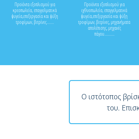
Προϊόντα εξοπλισμού για
Προϊόντα εξοπλισμού για
κρεοπωλεία, επαγγελματικά
ιχθυοπωλεία, επαγγελματικά
ψυγεία,επεξεργασία και ψύξη
ψυγεία,επεξεργασία και ψύξη
τροφίμων, βιτρίνες........
τροφίμων, βιτρίνες, μηχανήματα
απολέπισης, μηχανές
πάγου...........
Ο ιστότοπος βρίσ
του. Επισ