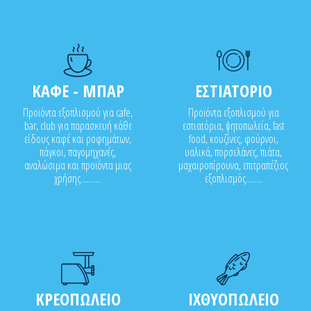
ΚΑΦΕ - ΜΠΑΡ
ΕΣΤΙΑΤΟΡΙΟ
Προϊόντα εξοπλισμού για cafe,
Προϊόντα εξοπλισμού για
bar, club για παρασκευή κάθε
εστιατόρια, ψητοπωλεία, fast
είδους καφέ και ροφημάτων,
food, κουζίνες, φούρνοι,
πάγκοι, παγομηχανές,
υαλικά, πορσελάνες, πιάτα,
αναλώσιμα και προϊόντα μιας
μαχαιροπίρουνα, επιτραπέζιος
χρήσης..........
εξοπλισμός........
ΚΡΕΟΠΩΛΕΙΟ
ΙΧΘΥΟΠΩΛΕΙΟ