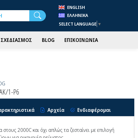
ENGLISH
Αναζήτηση
ΕΛΛΗΝΙΚΆ
SELECT LANGUAGE
▼
- ΣΧΕΔΙΑΣΜΟΣ
BLOG
ΕΠΙΚΟΙΝΩΝΙΑ
OG
AK/1-P6
αρακτηριστικά
Αρχεία
Ενδιαφέρομαι
 στους 2000C και όχι απλώς τα ζεσταίνει με επιλογή
ύρων για οικονομία ρεύματος.