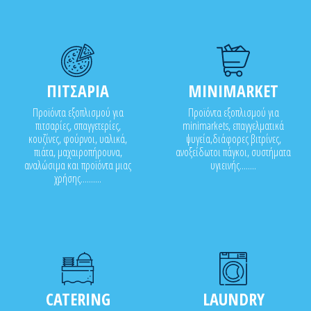
ΠΙΤΣΑΡΙΑ
MINIMARKET
Προϊόντα εξοπλισμού για
Προϊόντα εξοπλισμού για
πιτσαρίες, σπαγγετερίες,
minimarkets, επαγγελματικά
κουζίνες, φούρνοι, υαλικά,
ψυγεία,διάφορες βιτρίνες,
πιάτα, μαχαιροπήρουνα,
ανοξείδωτοι πάγκοι, συστήματα
αναλώσιμα και προϊόντα μιας
υγιεινής........
χρήσης..........
CATERING
LAUNDRY