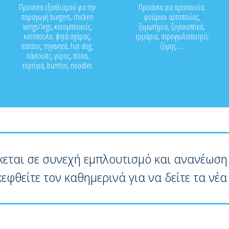
Προϊόντα εξοπλισμού για την
Προϊόντα για αρτοποιεία,
παραγωγή burgers, chicken
φούρνοι αρτοποιίας,
wings/legs, κοτομπουκιές,
ζυμωτήρια, ζυγοκοπτικά,
κοτόπουλο, ψητά σχάρας,
ερμάρια, στρογγυλοποιητές
πατάτες, τηγανητά, hot dog,
ζύμης.....
σάντουϊτς, γύρος, πίτσα,
τορτίγια, burritos, noodles
κεται σε συνεχή εμπλουτισμό και ανανέωση
κεφθείτε τον καθημερινά για να δείτε τα νέα