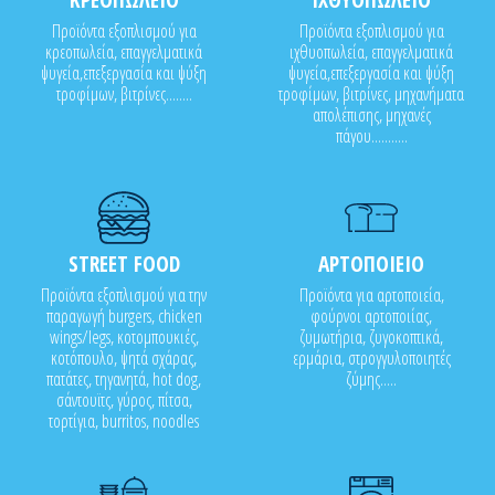
Προϊόντα εξοπλισμού για
Προϊόντα εξοπλισμού για
κρεοπωλεία, επαγγελματικά
ιχθυοπωλεία, επαγγελματικά
ψυγεία,επεξεργασία και ψύξη
ψυγεία,επεξεργασία και ψύξη
τροφίμων, βιτρίνες........
τροφίμων, βιτρίνες, μηχανήματα
απολέπισης, μηχανές
πάγου...........
STREET FOOD
ΑΡΤΟΠΟΙΕΙΟ
Προϊόντα εξοπλισμού για την
Προϊόντα για αρτοποιεία,
παραγωγή burgers, chicken
φούρνοι αρτοποιίας,
wings/legs, κοτομπουκιές,
ζυμωτήρια, ζυγοκοπτικά,
κοτόπουλο, ψητά σχάρας,
ερμάρια, στρογγυλοποιητές
πατάτες, τηγανητά, hot dog,
ζύμης.....
σάντουϊτς, γύρος, πίτσα,
τορτίγια, burritos, noodles