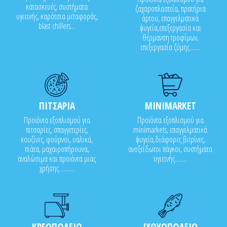
κατασκευές, συστήματα
ζαχαροπλαστεία, πρατήρια
υγιεινής, καρότσια μεταφοράς,
άρτου, επαγγελματικά
blast chillers...
ψυγεία,επεξεργασία και
θέρμανση τροφίμων,
επεξεργασία ζύμης.......
ΠΙΤΣΑΡΙΑ
MINIMARKET
Προϊόντα εξοπλισμού για
Προϊόντα εξοπλισμού για
πιτσαρίες, σπαγγετερίες,
minimarkets, επαγγελματικά
κουζίνες, φούρνοι, υαλικά,
ψυγεία,διάφορες βιτρίνες,
πιάτα, μαχαιροπήρουνα,
ανοξείδωτοι πάγκοι, συστήματα
αναλώσιμα και προϊόντα μιας
υγιεινής........
χρήσης..........
ΚΡΕΟΠΩΛΕΙΟ
ΙΧΘΥΟΠΩΛΕΙΟ