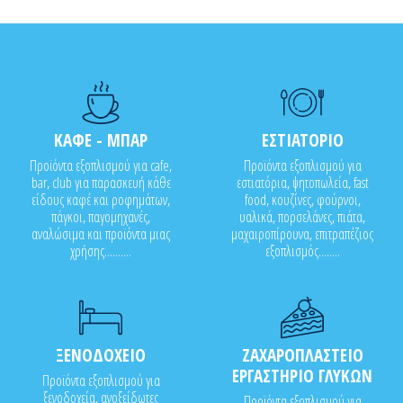
ΚΑΦΕ - ΜΠΑΡ
ΕΣΤΙΑΤΟΡΙΟ
Προϊόντα εξοπλισμού για cafe,
Προϊόντα εξοπλισμού για
bar, club για παρασκευή κάθε
εστιατόρια, ψητοπωλεία, fast
είδους καφέ και ροφημάτων,
food, κουζίνες, φούρνοι,
πάγκοι, παγομηχανές,
υαλικά, πορσελάνες, πιάτα,
αναλώσιμα και προϊόντα μιας
μαχαιροπίρουνα, επιτραπέζιος
χρήσης..........
εξοπλισμός........
ΞΕΝΟΔΟΧΕΙΟ
ΖΑΧΑΡΟΠΛΑΣΤΕΙΟ
ΕΡΓΑΣΤΗΡΙΟ ΓΛΥΚΩΝ
Προϊόντα εξοπλισμού για
ξενοδοχεία, ανοξείδωτες
Προϊόντα εξοπλισμού για