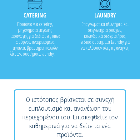
CATERING
LAUNDRY
Προϊόντα για catering,
Επαγγελματικά πλυντήρια και
μηχανήματα μεγάλης
στεγνωτήρια ρούχων,
παραγωγής για δεξιώσεις όπως
κυλινδρικά σιδερωτήρια,
φούρνοι, ανατρεπόμενα
ειδικά συστήματα Laundry για
τηγάνια, βραστήρες πολλών
να καλύψουν όλες τις ανάγκες.
λίτρων, συστήματα laundry.......
Ο ιστότοπος βρίσκεται σε συνεχή
εμπλουτισμό και ανανέωση του
περιεχομένου του. Επισκεφθείτε τον
καθημερινά για να δείτε τα νέα
προϊόντα.