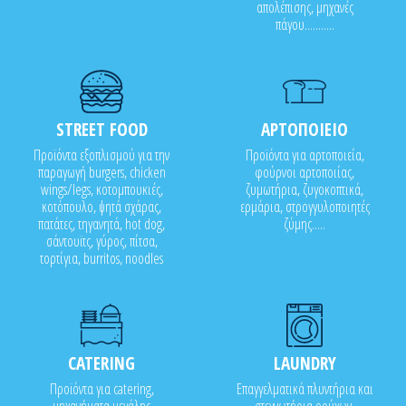
απολέπισης, μηχανές
πάγου...........
STREET FOOD
ΑΡΤΟΠΟΙΕΙΟ
Προϊόντα εξοπλισμού για την
Προϊόντα για αρτοποιεία,
παραγωγή burgers, chicken
φούρνοι αρτοποιίας,
wings/legs, κοτομπουκιές,
ζυμωτήρια, ζυγοκοπτικά,
κοτόπουλο, ψητά σχάρας,
ερμάρια, στρογγυλοποιητές
πατάτες, τηγανητά, hot dog,
ζύμης.....
σάντουϊτς, γύρος, πίτσα,
τορτίγια, burritos, noodles
CATERING
LAUNDRY
Προϊόντα για catering,
Επαγγελματικά πλυντήρια και