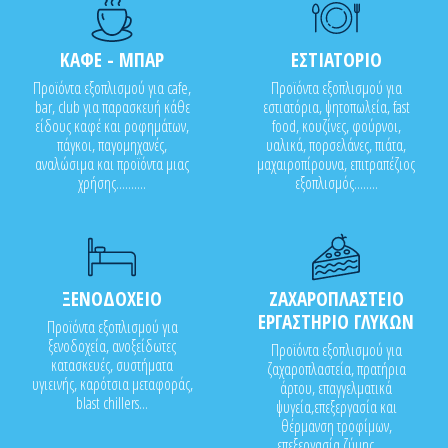
ΚΑΦΕ - ΜΠΑΡ
ΕΣΤΙΑΤΟΡΙΟ
Προϊόντα εξοπλισμού για cafe,
Προϊόντα εξοπλισμού για
bar, club για παρασκευή κάθε
εστιατόρια, ψητοπωλεία, fast
είδους καφέ και ροφημάτων,
food, κουζίνες, φούρνοι,
πάγκοι, παγομηχανές,
υαλικά, πορσελάνες, πιάτα,
αναλώσιμα και προϊόντα μιας
μαχαιροπίρουνα, επιτραπέζιος
χρήσης..........
εξοπλισμός........
ΞΕΝΟΔΟΧΕΙΟ
ΖΑΧΑΡΟΠΛΑΣΤΕΙΟ
ΕΡΓΑΣΤΗΡΙΟ ΓΛΥΚΩΝ
Προϊόντα εξοπλισμού για
ξενοδοχεία, ανοξείδωτες
Προϊόντα εξοπλισμού για
κατασκευές, συστήματα
ζαχαροπλαστεία, πρατήρια
υγιεινής, καρότσια μεταφοράς,
άρτου, επαγγελματικά
blast chillers...
ψυγεία,επεξεργασία και
θέρμανση τροφίμων,
επεξεργασία ζύμης.......