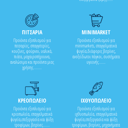
ΠΙΤΣΑΡΙΑ
MINIMARKET
Προϊόντα εξοπλισμού για
Προϊόντα εξοπλισμού για
πιτσαρίες, σπαγγετερίες,
minimarkets, επαγγελματικά
κουζίνες, φούρνοι, υαλικά,
ψυγεία,διάφορες βιτρίνες,
πιάτα, μαχαιροπήρουνα,
ανοξείδωτοι πάγκοι, συστήματα
αναλώσιμα και προϊόντα μιας
υγιεινής........
χρήσης..........
ΚΡΕΟΠΩΛΕΙΟ
ΙΧΘΥΟΠΩΛΕΙΟ
Προϊόντα εξοπλισμού για
Προϊόντα εξοπλισμού για
κρεοπωλεία, επαγγελματικά
ιχθυοπωλεία, επαγγελματικά
ψυγεία,επεξεργασία και ψύξη
ψυγεία,επεξεργασία και ψύξη
τροφίμων, βιτρίνες........
τροφίμων, βιτρίνες, μηχανήματα