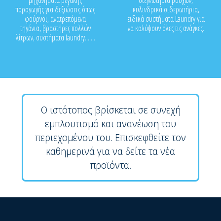
μηχανήματα μεγάλης
στεγνωτήρια ρούχων,
παραγωγής για δεξιώσεις όπως
κυλινδρικά σιδερωτήρια,
φούρνοι, ανατρεπόμενα
ειδικά συστήματα Laundry για
τηγάνια, βραστήρες πολλών
να καλύψουν όλες τις ανάγκες.
λίτρων, συστήματα laundry.......
Ο ιστότοπος βρίσκεται σε συνεχή
εμπλουτισμό και ανανέωση του
περιεχομένου του. Επισκεφθείτε τον
καθημερινά για να δείτε τα νέα
προϊόντα.