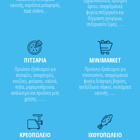
ζαχαροπλαστεία, πρατήρια
υγιεινής, καρότσια μεταφοράς,
άρτου, επαγγελματικά
blast chillers...
ψυγεία,επεξεργασία και
θέρμανση τροφίμων,
επεξεργασία ζύμης.......
ΠΙΤΣΑΡΙΑ
MINIMARKET
Προϊόντα εξοπλισμού για
Προϊόντα εξοπλισμού για
πιτσαρίες, σπαγγετερίες,
minimarkets, επαγγελματικά
κουζίνες, φούρνοι, υαλικά,
ψυγεία,διάφορες βιτρίνες,
πιάτα, μαχαιροπήρουνα,
ανοξείδωτοι πάγκοι, συστήματα
αναλώσιμα και προϊόντα μιας
υγιεινής........
χρήσης..........
ΚΡΕΟΠΩΛΕΙΟ
ΙΧΘΥΟΠΩΛΕΙΟ