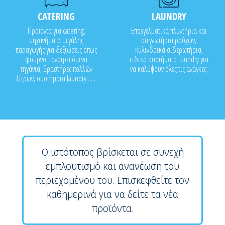
CATERING
LAUNDRY
Προϊόντα για catering,
Επαγγελματικά πλυντήρια και
μηχανήματα μεγάλης
στεγνωτήρια ρούχων,
παραγωγής για δεξιώσεις όπως
κυλινδρικά σιδερωτήρια,
φούρνοι, ανατρεπόμενα
ειδικά συστήματα Laundry για
τηγάνια, βραστήρες πολλών
να καλύψουν όλες τις ανάγκες.
λίτρων, συστήματα laundry.......
Ο ιστότοπος βρίσκεται σε συνεχή
εμπλουτισμό και ανανέωση του
περιεχομένου του. Επισκεφθείτε τον
καθημερινά για να δείτε τα νέα
προϊόντα.