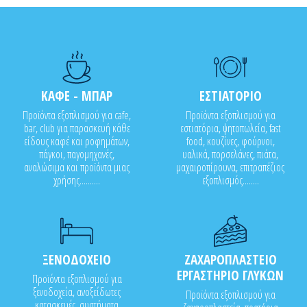
ΚΑΦΕ - ΜΠΑΡ
ΕΣΤΙΑΤΟΡΙΟ
Προϊόντα εξοπλισμού για cafe,
Προϊόντα εξοπλισμού για
bar, club για παρασκευή κάθε
εστιατόρια, ψητοπωλεία, fast
είδους καφέ και ροφημάτων,
food, κουζίνες, φούρνοι,
πάγκοι, παγομηχανές,
υαλικά, πορσελάνες, πιάτα,
αναλώσιμα και προϊόντα μιας
μαχαιροπίρουνα, επιτραπέζιος
χρήσης..........
εξοπλισμός........
ΞΕΝΟΔΟΧΕΙΟ
ΖΑΧΑΡΟΠΛΑΣΤΕΙΟ
ΕΡΓΑΣΤΗΡΙΟ ΓΛΥΚΩΝ
Προϊόντα εξοπλισμού για
ξενοδοχεία, ανοξείδωτες
Προϊόντα εξοπλισμού για
κατασκευές, συστήματα