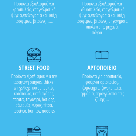
Προϊόντα εξοπλισμού για
Προϊόντα εξοπλισμού για
κρεοπωλεία, επαγγελματικά
ιχθυοπωλεία, επαγγελματικά
ψυγεία,επεξεργασία και ψύξη
ψυγεία,επεξεργασία και ψύξη
τροφίμων, βιτρίνες........
τροφίμων, βιτρίνες, μηχανήματα
απολέπισης, μηχανές
πάγου...........
STREET FOOD
ΑΡΤΟΠΟΙΕΙΟ
Προϊόντα εξοπλισμού για την
Προϊόντα για αρτοποιεία,
παραγωγή burgers, chicken
φούρνοι αρτοποιίας,
wings/legs, κοτομπουκιές,
ζυμωτήρια, ζυγοκοπτικά,
κοτόπουλο, ψητά σχάρας,
ερμάρια, στρογγυλοποιητές
πατάτες, τηγανητά, hot dog,
ζύμης.....
σάντουϊτς, γύρος, πίτσα,
τορτίγια, burritos, noodles