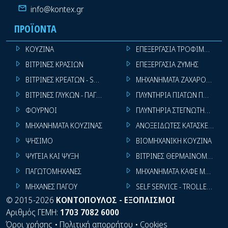
info@kontex.gr
ΠΡΟΪΌΝΤΑ
ΚΟΥΖΙΝΑ
ΕΠΕΞΕΡΓΑΣΙΑ ΤΡΟΦΙΜΩΝ
ΒΙΤΡΙΝΕΣ ΚΡΑΣΙΩΝ
ΕΠΕΞΕΡΓΑΣΙΑ ΖΥΜΗΣ
ΒΙΤΡΙΝΕΣ ΚΡΕΑΤΩΝ - SUPER MARKET
ΜΗΧΑΝΗΜΑΤΑ ΖΑΧΑΡΟΠΛΑΣΤ
ΒΙΤΡΙΝΕΣ ΓΛΥΚΩΝ - ΠΑΓΩΤΩΝ
ΠΛΥΝΤΗΡΙΑ ΠΙΑΤΩΝ ΠΟΤΗΡΙ
ΦΟΥΡΝΟΙ
ΠΛΥΝΤΗΡΙΑ ΣΤΕΓΝΩΤΗΡΙΑ ΣΙ
ΜΗΧΑΝΗΜΑΤΑ ΚΟΥΖΙΝΑΣ
ΑΝΟΞΕΙΔΩΤΕΣ ΚΑΤΑΣΚΕΥΕΣ
ΨΗΣΙΜΟ
ΒΙΟΜΗΧΑΝΙΚΗ ΚΟΥΖΙΝΑ
ΨΥΓΕΙΑ ΚΑΙ ΨΥΞΗ
ΒΙΤΡΙΝΕΣ ΘΕΡΜΑΙΝΟΜΕΝΕΣ
ΠΑΓΩΤΟΜΗΧΑΝΕΣ
ΜΗΧΑΝΗΜΑΤΑ ΚΑΦΕ ΜΠΑΡ
ΜΗΧΑΝΕΣ ΠΑΓΟΥ
SELF SERVICE - TROLLEY - LI
©
2015-2026
ΚΟΝΤΟΠΟΥΛΟΣ - ΕΞΟΠΛΙΣΜΟΙ
Αριθμός ΓΕΜΗ:
1703 7082 6000
Όροι χρήσης
•
Πολιτική απορρήτου
•
Cookies