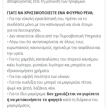
αποφεύγοντας έτσι τη μόλυνση των τροφίμων.
ΓΙΑΤΙ ΝΑ ΧΡΗΣΙΜΟΠΟΙΕΙΤΕ ΕΝΑ ΦΟΥΡΝΟ PEVA;
• Για την εύκολη εγκατάστασή του, πρέπει να το
συνδέσετε μόνο με τον καπναγωγό και είναι έτοιμο
για να λειτουργήσει.
• Δεν απαιτείται άδεια από την Πυροσβεστική Υπηρεσία
• Λόγω του ότι ανταποκρίνεται σε όλους τους
ευρωπαϊκούς κανονισμούς σχετικά με την ασφάλεια και
την υγεία.
• Για τις χαμηλές καταναλώσεις του στερεού καυσίμου:
καίει λιγότερο, ρυπαίνει λιγότερο και μπορείτε να
εξοικονομήσετε χρήματα.
• Για την υψηλή ποιότητα των υλικών.
• Για την ευελιξία του: μπορεί να μαγειρεύει πίτσα,
ψωμί και ψητά, λαζάνια, κέικ.
• Για το ίδιο μαγείρεμα:
δεν χρειάζεται να γυρίσετε
ή να μετακινήσετε το φαγητό
κατά τη διάρκεια του
μαγειρέματος.