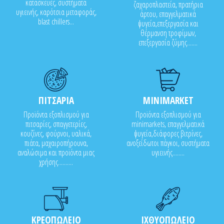
κατασκευές, συστήματα
ζαχαροπλαστεία, πρατήρια
υγιεινής, καρότσια μεταφοράς,
άρτου, επαγγελματικά
blast chillers...
ψυγεία,επεξεργασία και
θέρμανση τροφίμων,
επεξεργασία ζύμης.......
ΠΙΤΣΑΡΙΑ
MINIMARKET
Προϊόντα εξοπλισμού για
Προϊόντα εξοπλισμού για
πιτσαρίες, σπαγγετερίες,
minimarkets, επαγγελματικά
κουζίνες, φούρνοι, υαλικά,
ψυγεία,διάφορες βιτρίνες,
πιάτα, μαχαιροπήρουνα,
ανοξείδωτοι πάγκοι, συστήματα
αναλώσιμα και προϊόντα μιας
υγιεινής........
χρήσης..........
ΚΡΕΟΠΩΛΕΙΟ
ΙΧΘΥΟΠΩΛΕΙΟ