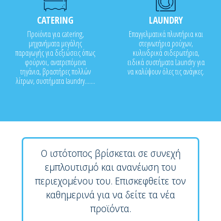
CATERING
LAUNDRY
Προϊόντα για catering,
Επαγγελματικά πλυντήρια και
μηχανήματα μεγάλης
στεγνωτήρια ρούχων,
παραγωγής για δεξιώσεις όπως
κυλινδρικά σιδερωτήρια,
φούρνοι, ανατρεπόμενα
ειδικά συστήματα Laundry για
τηγάνια, βραστήρες πολλών
να καλύψουν όλες τις ανάγκες.
λίτρων, συστήματα laundry.......
Ο ιστότοπος βρίσκεται σε συνεχή
εμπλουτισμό και ανανέωση του
περιεχομένου του. Επισκεφθείτε τον
καθημερινά για να δείτε τα νέα
προϊόντα.