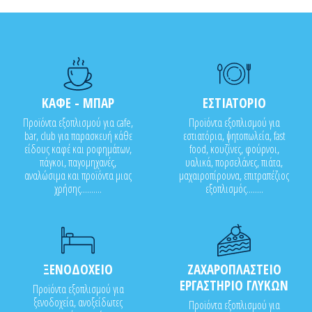
ΚΑΦΕ - ΜΠΑΡ
ΕΣΤΙΑΤΟΡΙΟ
Προϊόντα εξοπλισμού για cafe,
Προϊόντα εξοπλισμού για
bar, club για παρασκευή κάθε
εστιατόρια, ψητοπωλεία, fast
είδους καφέ και ροφημάτων,
food, κουζίνες, φούρνοι,
πάγκοι, παγομηχανές,
υαλικά, πορσελάνες, πιάτα,
αναλώσιμα και προϊόντα μιας
μαχαιροπίρουνα, επιτραπέζιος
χρήσης..........
εξοπλισμός........
ΞΕΝΟΔΟΧΕΙΟ
ΖΑΧΑΡΟΠΛΑΣΤΕΙΟ
ΕΡΓΑΣΤΗΡΙΟ ΓΛΥΚΩΝ
Προϊόντα εξοπλισμού για
ξενοδοχεία, ανοξείδωτες
Προϊόντα εξοπλισμού για