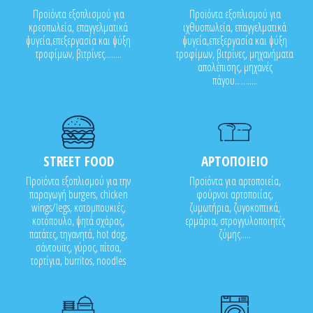
Προϊόντα εξοπλισμού για
Προϊόντα εξοπλισμού για
κρεοπωλεία, επαγγελματικά
ιχθυοπωλεία, επαγγελματικά
ψυγεία,επεξεργασία και ψύξη
ψυγεία,επεξεργασία και ψύξη
τροφίμων, βιτρίνες........
τροφίμων, βιτρίνες, μηχανήματα
απολέπισης, μηχανές
πάγου...........
STREET FOOD
ΑΡΤΟΠΟΙΕΙΟ
Προϊόντα εξοπλισμού για την
Προϊόντα για αρτοποιεία,
παραγωγή burgers, chicken
φούρνοι αρτοποιίας,
wings/legs, κοτομπουκιές,
ζυμωτήρια, ζυγοκοπτικά,
κοτόπουλο, ψητά σχάρας,
ερμάρια, στρογγυλοποιητές
πατάτες, τηγανητά, hot dog,
ζύμης.....
σάντουϊτς, γύρος, πίτσα,
τορτίγια, burritos, noodles