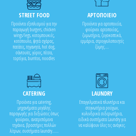
STREET FOOD
ΑΡΤΟΠΟΙΕΙΟ
Προϊόντα εξοπλισμού για την
Προϊόντα για αρτοποιεία,
παραγωγή burgers, chicken
φούρνοι αρτοποιίας,
wings/legs, κοτομπουκιές,
ζυμωτήρια, ζυγοκοπτικά,
κοτόπουλο, ψητά σχάρας,
ερμάρια, στρογγυλοποιητές
πατάτες, τηγανητά, hot dog,
ζύμης.....
σάντουϊτς, γύρος, πίτσα,
τορτίγια, burritos, noodles
CATERING
LAUNDRY
Προϊόντα για catering,
Επαγγελματικά πλυντήρια και
μηχανήματα μεγάλης
στεγνωτήρια ρούχων,
παραγωγής για δεξιώσεις όπως
κυλινδρικά σιδερωτήρια,
φούρνοι, ανατρεπόμενα
ειδικά συστήματα Laundry για
τηγάνια, βραστήρες πολλών
να καλύψουν όλες τις ανάγκες.
λίτρων, συστήματα laundry.......