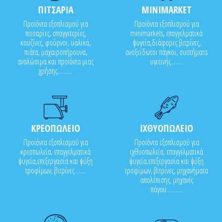
ΠΙΤΣΑΡΙΑ
MINIMARKET
Προϊόντα εξοπλισμού για
Προϊόντα εξοπλισμού για
πιτσαρίες, σπαγγετερίες,
minimarkets, επαγγελματικά
κουζίνες, φούρνοι, υαλικά,
ψυγεία,διάφορες βιτρίνες,
πιάτα, μαχαιροπήρουνα,
ανοξείδωτοι πάγκοι, συστήματα
αναλώσιμα και προϊόντα μιας
υγιεινής........
χρήσης..........
ΚΡΕΟΠΩΛΕΙΟ
ΙΧΘΥΟΠΩΛΕΙΟ
Προϊόντα εξοπλισμού για
Προϊόντα εξοπλισμού για
κρεοπωλεία, επαγγελματικά
ιχθυοπωλεία, επαγγελματικά
ψυγεία,επεξεργασία και ψύξη
ψυγεία,επεξεργασία και ψύξη
τροφίμων, βιτρίνες........
τροφίμων, βιτρίνες, μηχανήματα
απολέπισης, μηχανές
πάγου...........