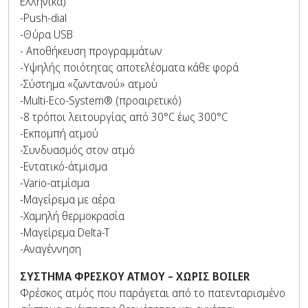
Ελληνικά)
-Push-dial
-Θύρα USB
- Αποθήκευση προγραμμάτων
-Υψηλής ποιότητας αποτελέσματα κάθε φορά
-Σύστημα «ζωντανού» ατμού
-Multi-Eco-System® (προαιρετικό)
-8 τρόποι λειτουργίας από 30°C έως 300°C
-Εκπομπή ατμού
-Συνδυασμός στον ατμό
-Εντατικό-άτμισμα
-Vario-ατμίσμα
-Μαγείρεμα με αέρα
-Χαμηλή θερμοκρασία
-Μαγείρεμα Delta-T
-Αναγέννηση
ΣΥΣΤΗΜΑ ΦΡΕΣΚΟΥ ΑΤΜΟΥ – ΧΩΡΙΣ
BOILER
Φρέσκος ατμός που παράγεται από το πατενταρισμένο