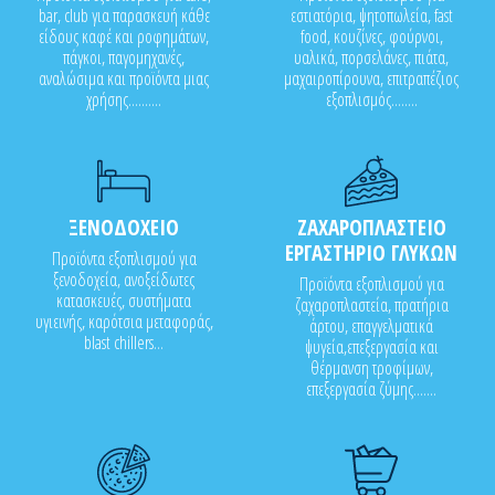
bar, club για παρασκευή κάθε
εστιατόρια, ψητοπωλεία, fast
είδους καφέ και ροφημάτων,
food, κουζίνες, φούρνοι,
πάγκοι, παγομηχανές,
υαλικά, πορσελάνες, πιάτα,
αναλώσιμα και προϊόντα μιας
μαχαιροπίρουνα, επιτραπέζιος
χρήσης..........
εξοπλισμός........
ΞΕΝΟΔΟΧΕΙΟ
ΖΑΧΑΡΟΠΛΑΣΤΕΙΟ
ΕΡΓΑΣΤΗΡΙΟ ΓΛΥΚΩΝ
Προϊόντα εξοπλισμού για
ξενοδοχεία, ανοξείδωτες
Προϊόντα εξοπλισμού για
κατασκευές, συστήματα
ζαχαροπλαστεία, πρατήρια
υγιεινής, καρότσια μεταφοράς,
άρτου, επαγγελματικά
blast chillers...
ψυγεία,επεξεργασία και
θέρμανση τροφίμων,
επεξεργασία ζύμης.......