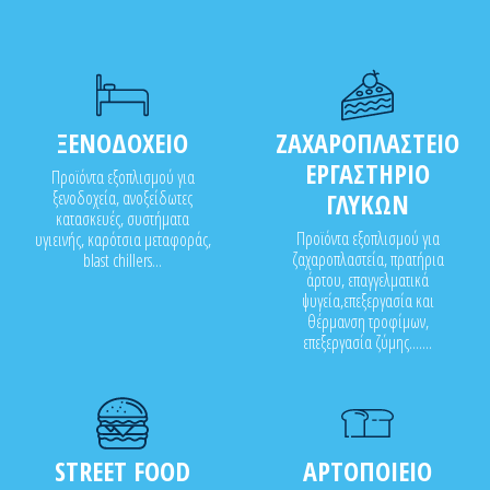
ΞΕΝΟΔΟΧΕΙΟ
ΖΑΧΑΡΟΠΛΑΣΤΕΙΟ
ΕΡΓΑΣΤΗΡΙΟ
Προϊόντα εξοπλισμού για
ξενοδοχεία, ανοξείδωτες
ΓΛΥΚΩΝ
κατασκευές, συστήματα
Προϊόντα εξοπλισμού για
υγιεινής, καρότσια μεταφοράς,
ζαχαροπλαστεία, πρατήρια
blast chillers...
άρτου, επαγγελματικά
ψυγεία,επεξεργασία και
θέρμανση τροφίμων,
επεξεργασία ζύμης.......
STREET FOOD
ΑΡΤΟΠΟΙΕΙΟ