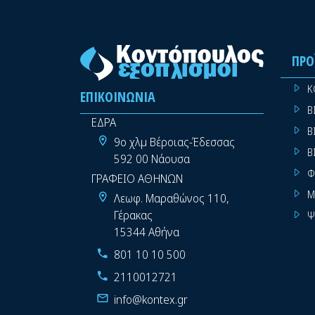
ΠΡΟ
Κ
ΕΠΙΚΟΙΝΩΝΊΑ
Β
ΕΔΡΑ
Β
9ο χλμ Βέροιας-Έδεσσας
Β
592 00 Νάουσα
Φ
ΓΡΑΦΕΙΟ ΑΘΗΝΩΝ
Μ
Λεωφ. Μαραθώνος 110,
Γέρακας
Ψ
15344 Αθήνα
801 10 10 500
2110012721
info@kontex.gr