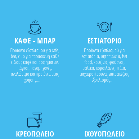
ΚΑΦΕ - ΜΠΑΡ
ΕΣΤΙΑΤΟΡΙΟ
Προϊόντα εξοπλισμού για cafe,
Προϊόντα εξοπλισμού για
bar, club για παρασκευή κάθε
εστιατόρια, ψητοπωλεία, fast
είδους καφέ και ροφημάτων,
food, κουζίνες, φούρνοι,
πάγκοι, παγομηχανές,
υαλικά, πορσελάνες, πιάτα,
αναλώσιμα και προϊόντα μιας
μαχαιροπίρουνα, επιτραπέζιος
χρήσης..........
εξοπλισμός........
ΚΡΕΟΠΩΛΕΙΟ
ΙΧΘΥΟΠΩΛΕΙΟ