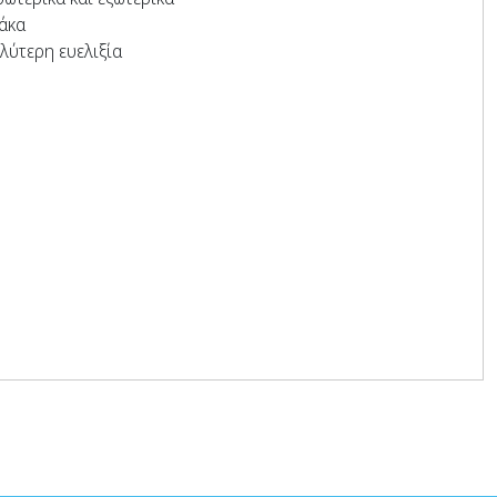
άκα
αλύτερη ευελιξία