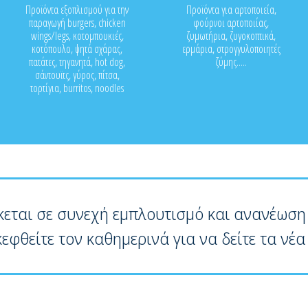
Προϊόντα εξοπλισμού για την
Προϊόντα για αρτοποιεία,
παραγωγή burgers, chicken
φούρνοι αρτοποιίας,
wings/legs, κοτομπουκιές,
ζυμωτήρια, ζυγοκοπτικά,
κοτόπουλο, ψητά σχάρας,
ερμάρια, στρογγυλοποιητές
πατάτες, τηγανητά, hot dog,
ζύμης.....
σάντουϊτς, γύρος, πίτσα,
τορτίγια, burritos, noodles
κεται σε συνεχή εμπλουτισμό και ανανέωση
κεφθείτε τον καθημερινά για να δείτε τα νέα