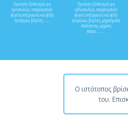
Προϊόντα εξοπλισμού για
Προϊόντα εξοπλισμού για
κρεοπωλεία, επαγγελματικά
ιχθυοπωλεία, επαγγελματικά
ψυγεία,επεξεργασία και ψύξη
ψυγεία,επεξεργασία και ψύξη
τροφίμων, βιτρίνες........
τροφίμων, βιτρίνες, μηχανήματα
απολέπισης, μηχανές
πάγου...........
Ο ιστότοπος βρίσ
του. Επισ