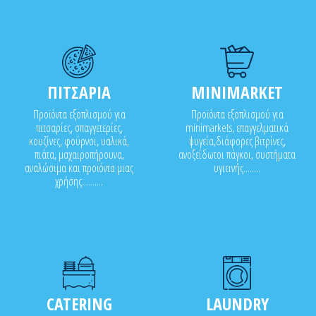
ΠΙΤΣΑΡΙΑ
MINIMARKET
Προϊόντα εξοπλισμού για
Προϊόντα εξοπλισμού για
πιτσαρίες, σπαγγετερίες,
minimarkets, επαγγελματικά
κουζίνες, φούρνοι, υαλικά,
ψυγεία,διάφορες βιτρίνες,
πιάτα, μαχαιροπήρουνα,
ανοξείδωτοι πάγκοι, συστήματα
αναλώσιμα και προϊόντα μιας
υγιεινής........
χρήσης..........
CATERING
LAUNDRY