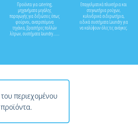
Προϊόντα για catering,
Επαγγελματικά πλυντήρια και
μηχανήματα μεγάλης
στεγνωτήρια ρούχων,
παραγωγής για δεξιώσεις όπως
κυλινδρικά σιδερωτήρια,
φούρνοι, ανατρεπόμενα
ειδικά συστήματα Laundry για
τηγάνια, βραστήρες πολλών
να καλύψουν όλες τις ανάγκες.
λίτρων, συστήματα laundry.......
 του περιεχομένου
 προϊόντα.