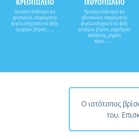
ΚΡΕΟΠΩΛΕΙΟ
ΙΧΘΥΟΠΩΛΕΙΟ
Προϊόντα εξοπλισμού για
Προϊόντα εξοπλισμού για
κρεοπωλεία, επαγγελματικά
ιχθυοπωλεία, επαγγελματικά
ψυγεία,επεξεργασία και ψύξη
ψυγεία,επεξεργασία και ψύξη
τροφίμων, βιτρίνες........
τροφίμων, βιτρίνες, μηχανήματα
απολέπισης, μηχανές
πάγου...........
Ο ιστότοπος βρίσ
του. Επισ