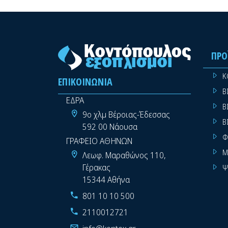
ΠΡΟ
Κ
ΕΠΙΚΟΙΝΩΝΊΑ
Β
ΕΔΡΑ
Β
9ο χλμ Βέροιας-Έδεσσας
Β
592 00 Νάουσα
Φ
ΓΡΑΦΕΙΟ ΑΘΗΝΩΝ
Μ
Λεωφ. Μαραθώνος 110,
Γέρακας
Ψ
15344 Αθήνα
801 10 10 500
2110012721