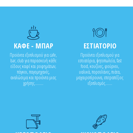
ΚΑΦΕ - ΜΠΑΡ
ΕΣΤΙΑΤΟΡΙΟ
Προϊόντα εξοπλισμού για cafe,
Προϊόντα εξοπλισμού για
bar, club για παρασκευή κάθε
εστιατόρια, ψητοπωλεία, fast
είδους καφέ και ροφημάτων,
food, κουζίνες, φούρνοι,
πάγκοι, παγομηχανές,
υαλικά, πορσελάνες, πιάτα,
αναλώσιμα και προϊόντα μιας
μαχαιροπίρουνα, επιτραπέζιος
χρήσης..........
εξοπλισμός........