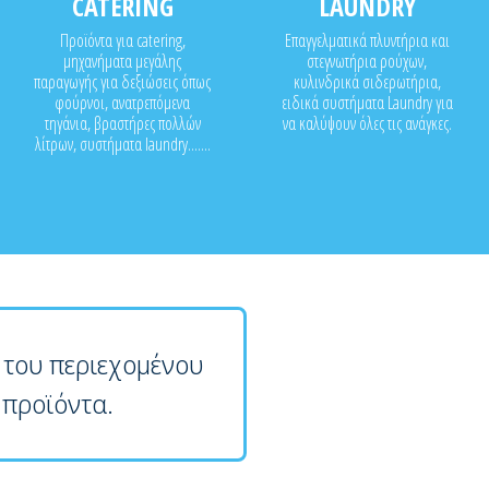
CATERING
LAUNDRY
Προϊόντα για catering,
Επαγγελματικά πλυντήρια και
μηχανήματα μεγάλης
στεγνωτήρια ρούχων,
παραγωγής για δεξιώσεις όπως
κυλινδρικά σιδερωτήρια,
φούρνοι, ανατρεπόμενα
ειδικά συστήματα Laundry για
τηγάνια, βραστήρες πολλών
να καλύψουν όλες τις ανάγκες.
λίτρων, συστήματα laundry.......
 του περιεχομένου
 προϊόντα.