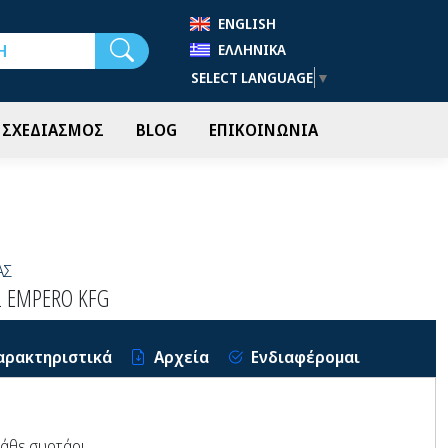
ENGLISH
Αναζήτηση
ΕΛΛΗΝΙΚΆ
SELECT LANGUAGE
▼
- ΣΧΕΔΙΑΣΜΟΣ
BLOG
ΕΠΙΚΟΙΝΩΝΙΑ
ΑΣ
Σ EMPERO KFG
αρακτηριστικά
Αρχεία
Ενδιαφέρομαι
άθε συρτάρι.