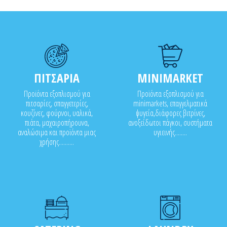
ΠΙΤΣΑΡΙΑ
MINIMARKET
Προϊόντα εξοπλισμού για
Προϊόντα εξοπλισμού για
πιτσαρίες, σπαγγετερίες,
minimarkets, επαγγελματικά
κουζίνες, φούρνοι, υαλικά,
ψυγεία,διάφορες βιτρίνες,
πιάτα, μαχαιροπήρουνα,
ανοξείδωτοι πάγκοι, συστήματα
αναλώσιμα και προϊόντα μιας
υγιεινής........
χρήσης..........