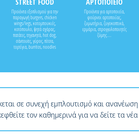
STREET FOOD
ΑΡΤΟΠΟΙΕΙΟ
Προϊόντα εξοπλισμού για την
Προϊόντα για αρτοποιεία,
παραγωγή burgers, chicken
φούρνοι αρτοποιίας,
wings/legs, κοτομπουκιές,
ζυμωτήρια, ζυγοκοπτικά,
κοτόπουλο, ψητά σχάρας,
ερμάρια, στρογγυλοποιητές
πατάτες, τηγανητά, hot dog,
ζύμης.....
σάντουϊτς, γύρος, πίτσα,
τορτίγια, burritos, noodles
κεται σε συνεχή εμπλουτισμό και ανανέωση
κεφθείτε τον καθημερινά για να δείτε τα νέα