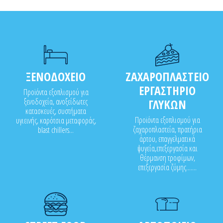
ΞΕΝΟΔΟΧΕΙΟ
ΖΑΧΑΡΟΠΛΑΣΤΕΙΟ
ΕΡΓΑΣΤΗΡΙΟ
Προϊόντα εξοπλισμού για
ξενοδοχεία, ανοξείδωτες
ΓΛΥΚΩΝ
κατασκευές, συστήματα
Προϊόντα εξοπλισμού για
υγιεινής, καρότσια μεταφοράς,
ζαχαροπλαστεία, πρατήρια
blast chillers...
άρτου, επαγγελματικά
ψυγεία,επεξεργασία και
θέρμανση τροφίμων,
επεξεργασία ζύμης.......