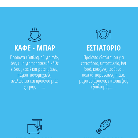
ΚΑΦΕ - ΜΠΑΡ
ΕΣΤΙΑΤΟΡΙΟ
Προϊόντα εξοπλισμού για cafe,
Προϊόντα εξοπλισμού για
bar, club για παρασκευή κάθε
εστιατόρια, ψητοπωλεία, fast
είδους καφέ και ροφημάτων,
food, κουζίνες, φούρνοι,
πάγκοι, παγομηχανές,
υαλικά, πορσελάνες, πιάτα,
αναλώσιμα και προϊόντα μιας
μαχαιροπίρουνα, επιτραπέζιος
χρήσης..........
εξοπλισμός........