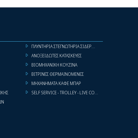
ενοι τροχοί με φρένο το καθιστούν ιδιαίτερα ασφαλές στη
 στο χειρισμό.
ΛΟΓΩΝ
ΠΛΥΝΤΗΡΙΑ ΣΤΕΓΝΩΤΗΡΙΑ ΣΙΔΕΡΩΤΗΡΙΑ ΡΟΥΧΩΝ
ΑΝΟΞΕΙΔΩΤΕΣ ΚΑΤΑΣΚΕΥΕΣ
ΒΙΟΜΗΧΑΝΙΚΗ ΚΟΥΖΙΝΑ
ΒΙΤΡΙΝΕΣ ΘΕΡΜΑΙΝΟΜΕΝΕΣ
ΜΗΧΑΝΗΜΑΤΑ ΚΑΦΕ ΜΠΑΡ
ΙΚΗΣ
SELF SERVICE - TROLLEY - LIVE COOKING
ΩΝ