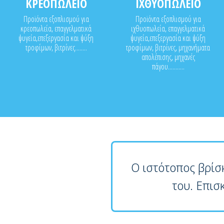
ΚΡΕΟΠΩΛΕΙΟ
ΙΧΘΥΟΠΩΛΕΙΟ
Προϊόντα εξοπλισμού για
Προϊόντα εξοπλισμού για
κρεοπωλεία, επαγγελματικά
ιχθυοπωλεία, επαγγελματικά
ψυγεία,επεξεργασία και ψύξη
ψυγεία,επεξεργασία και ψύξη
τροφίμων, βιτρίνες........
τροφίμων, βιτρίνες, μηχανήματα
απολέπισης, μηχανές
πάγου...........
Ο ιστότοπος βρίσ
του. Επισ