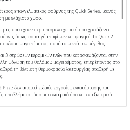
κρότερος επαγγελματικός φούρνος της Quick Series, ικανός
η με ελάχιστο χώρο..
τητες που έχουν περιορισμένο χώρο ή που χρειάζονται
ούρνο, όπως φορτηγά τροφίμων και φαγητό. Το Quick 2
 απόδοση μαγειρέματος, παρά το μικρό του μέγεθος.
και 3 στρώσεων κεραμικών ινών που κατασκευάζονται στην
λλη μόνωση του θαλάμου μαγειρέματος, επιτρέποντας στο
σταθερά τη βέλτιστη θερμοκρασία λειτουργίας σταθερή με
ς.
2 Pizze δεν απαιτεί ειδικές εργασίες εγκατάστασης και
ίς προβλήματα τόσο σε εσωτερικό όσο και σε εξωτερικό
άλλον και ανάγκες παραγωγής, το Quick 2 Pizze διατίθεται
υ ή υβριδικού καυσίμου χάρη στο ειδικό Hybrid Kit που
υ φούρνου αερίου σε φούρνο με ξύλα σύμφωνα με τις