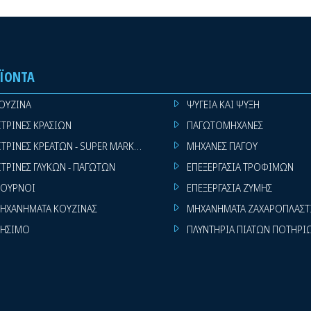
μαγειρεύετε πίτσες.
Επιπλέον, οι 4 περιστρεφόμ
χρήση και εξαιρετικά εύκολο
ΪΌΝΤΑ
ΠΟΙΚΙΛΙΑ ΧΡΩΜΑΤΙΚΩΝ ΕΠΙ
ΟΥΖΙΝΑ
ΨΥΓΕΙΑ ΚΑΙ ΨΥΞΗ
ΙΤΡΙΝΕΣ ΚΡΑΣΙΩΝ
ΠΑΓΩΤΟΜΗΧΑΝΕΣ
ΙΤΡΙΝΕΣ ΚΡΕΑΤΩΝ - SUPER MARKET
ΜΗΧΑΝΕΣ ΠΑΓΟΥ
ΙΤΡΙΝΕΣ ΓΛΥΚΩΝ - ΠΑΓΩΤΩΝ
ΕΠΕΞΕΡΓΑΣΙΑ ΤΡΟΦΙΜΩΝ
ΟΥΡΝΟΙ
ΕΠΕΞΕΡΓΑΣΙΑ ΖΥΜΗΣ
ΗΧΑΝΗΜΑΤΑ ΚΟΥΖΙΝΑΣ
ΜΗΧΑΝΗΜΑΤΑ ΖΑΧΑΡΟΠΛΑΣΤ
ΗΣΙΜΟ
ΠΛΥΝΤΗΡΙΑ ΠΙΑΤΩΝ ΠΟΤΗΡΙ