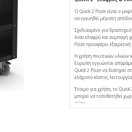
Ο Quick 2 Pizze είναι ο μι
να εγγυηθεί μέγιστη απόδοσ
Σχεδιασμένο για δραστηριό
έναν ελαφρύ και συμπαγή φ
Pizze προσφέρει εξαιρετική
Η χρήση ποιοτικών υλικών 
Ευρώπη εγγυώνται απαράμι
Quick 2 Pizze να διατηρεί 
ελάχιστο κόστος λειτουργία
Έτοιμο για χρήση, το Quick 
μπορεί να τοποθετηθεί χωρ
χώρο.
Προσαρμόσιμο σε κάθε περιβ
με τροφοδοσία αερίου, ξύλο
επιτρέπει τη μετατροπή το