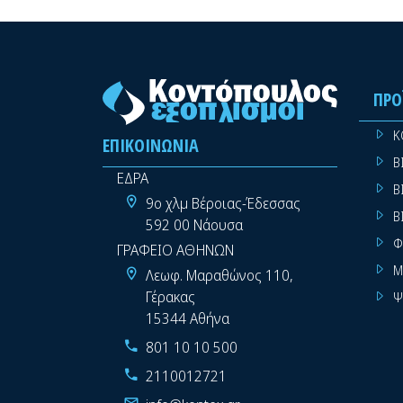
ΠΡΟ
Κ
ΕΠΙΚΟΙΝΩΝΊΑ
Β
ΕΔΡΑ
Β
9ο χλμ Βέροιας-Έδεσσας
Β
592 00 Νάουσα
Φ
ΓΡΑΦΕΙΟ ΑΘΗΝΩΝ
Μ
Λεωφ. Μαραθώνος 110,
Γέρακας
Ψ
15344 Αθήνα
801 10 10 500
2110012721