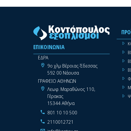
ΠΡΟ
Κ
ΕΠΙΚΟΙΝΩΝΊΑ
Β
ΕΔΡΑ
Β
9ο χλμ Βέροιας-Έδεσσας
Β
592 00 Νάουσα
Φ
ΓΡΑΦΕΙΟ ΑΘΗΝΩΝ
Μ
Λεωφ. Μαραθώνος 110,
Γέρακας
Ψ
15344 Αθήνα
801 10 10 500
2110012721