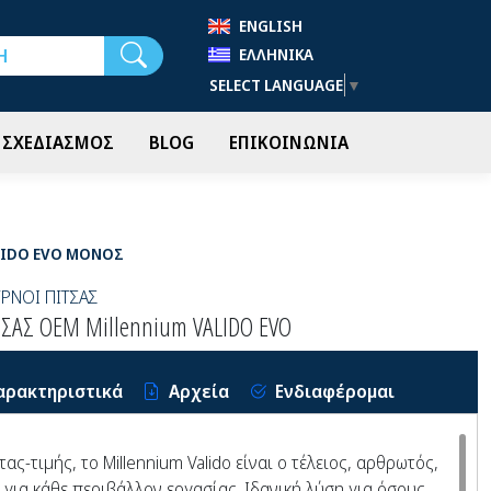
ENGLISH
Αναζήτηση
ΕΛΛΗΝΙΚΆ
SELECT LANGUAGE
▼
- ΣΧΕΔΙΑΣΜΟΣ
BLOG
ΕΠΙΚΟΙΝΩΝΙΑ
LIDO EVO ΜΟΝΟΣ
ΡΝΟΙ ΠΙΤΣΑΣ
ΣΑΣ OEM Millennium VALIDO EVO
αρακτηριστικά
Αρχεία
Ενδιαφέρομαι
ας-τιμής, το Millennium Valido είναι ο τέλειος, αρθρωτός,
για κάθε περιβάλλον εργασίας. Iδανική λύση για όσους