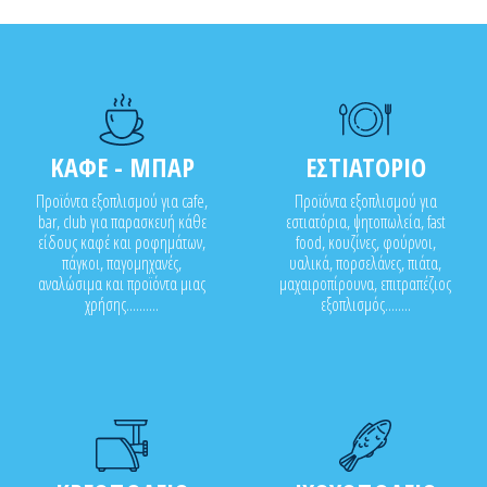
ΚΑΦΕ - ΜΠΑΡ
ΕΣΤΙΑΤΟΡΙΟ
Προϊόντα εξοπλισμού για cafe,
Προϊόντα εξοπλισμού για
bar, club για παρασκευή κάθε
εστιατόρια, ψητοπωλεία, fast
είδους καφέ και ροφημάτων,
food, κουζίνες, φούρνοι,
πάγκοι, παγομηχανές,
υαλικά, πορσελάνες, πιάτα,
αναλώσιμα και προϊόντα μιας
μαχαιροπίρουνα, επιτραπέζιος
χρήσης..........
εξοπλισμός........