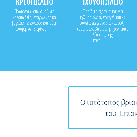
ΚΡΕΟΠΩΛΕΙΟ
ΙΧΘΥΟΠΩΛΕΙΟ
Προϊόντα εξοπλισμού για
Προϊόντα εξοπλισμού για
κρεοπωλεία, επαγγελματικά
ιχθυοπωλεία, επαγγελματικά
ψυγεία,επεξεργασία και ψύξη
ψυγεία,επεξεργασία και ψύξη
τροφίμων, βιτρίνες........
τροφίμων, βιτρίνες, μηχανήματα
απολέπισης, μηχανές
πάγου...........
Ο ιστότοπος βρίσ
του. Επισ