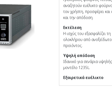
αναζητούν ευέλικτο φούρν
τον χρήστη, προσφέρει και
και την απόδοση.
Εκτέλεση
Η ισχύς του εξασφαλίζει τ
ολοκλήρου από ανοξείδωτο 
προϊόντος.
Υψηλή απόδοση
Ιδανικό για σενάρια υψηλής
μοντέλο 1235L.
Εξαιρετικά ευέλικτο
Μπορεί να προσαρμοστεί γι
διατίθεται με πόρτα που αν
Ψήσιμο κατά παραγγελί
Μπορείτε να ελέγχετε το ψή
αποκτήσετε την πίτσα που 