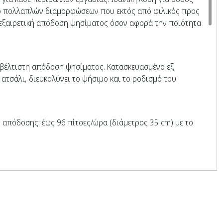
ο πολλαπλών διαμορφώσεων που εκτός από φιλικός προς
 εξαιρετική απόδοση ψησίματος όσον αφορά την ποιότητα
η βέλτιστη απόδοση ψησίματος. Κατασκευασμένο εξ
ατσάλι, διευκολύνει το ψήσιμο και το ροδισμό του
 απόδοσης: έως 96 πίτσες/ώρα (διάμετρος 35 cm) με το
α να ταιριάζει σε κάθε μέθοδο εργασίας, ο φούρνος
οίγει από κάτω.
α
σιμο ανά πάσα στιγμή, επιλέγοντας τις παραμέτρους για να
επιθυμείτε