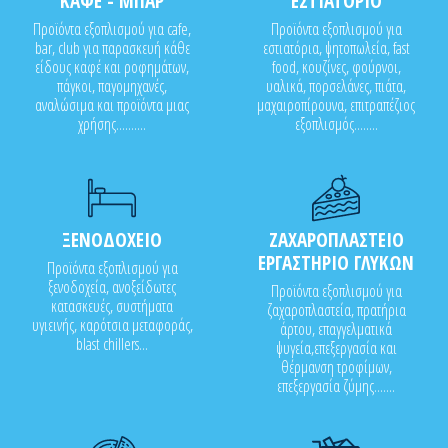
ΚΑΦΕ - ΜΠΑΡ
ΕΣΤΙΑΤΟΡΙΟ
Προϊόντα εξοπλισμού για cafe,
Προϊόντα εξοπλισμού για
bar, club για παρασκευή κάθε
εστιατόρια, ψητοπωλεία, fast
είδους καφέ και ροφημάτων,
food, κουζίνες, φούρνοι,
πάγκοι, παγομηχανές,
υαλικά, πορσελάνες, πιάτα,
αναλώσιμα και προϊόντα μιας
μαχαιροπίρουνα, επιτραπέζιος
χρήσης..........
εξοπλισμός........
ΞΕΝΟΔΟΧΕΙΟ
ΖΑΧΑΡΟΠΛΑΣΤΕΙΟ
ΕΡΓΑΣΤΗΡΙΟ ΓΛΥΚΩΝ
Προϊόντα εξοπλισμού για
ξενοδοχεία, ανοξείδωτες
Προϊόντα εξοπλισμού για
κατασκευές, συστήματα
ζαχαροπλαστεία, πρατήρια
υγιεινής, καρότσια μεταφοράς,
άρτου, επαγγελματικά
blast chillers...
ψυγεία,επεξεργασία και
θέρμανση τροφίμων,
επεξεργασία ζύμης.......