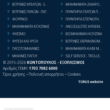
ΒΙΤΡΙΝΕΣ ΚΡΕΑΤΩΝ - SUPER MARKET
ΜΗΧΑΝΗΜΑΤΑ ΖΑΧΑΡΟΠΛΑΣΤ
ΒΙΤΡΙΝΕΣ ΓΛΥΚΩΝ - ΠΑΓΩΤΩΝ
ΠΛΥΝΤΗΡΙΑ ΠΙΑΤΩΝ ΠΟΤΗΡΙ
ΦΟΥΡΝΟΙ
ΠΛΥΝΤΗΡΙΑ ΣΤΕΓΝΩΤΗΡΙΑ ΣΙ
ΜΗΧΑΝΗΜΑΤΑ ΚΟΥΖΙΝΑΣ
ΑΝΟΞΕΙΔΩΤΕΣ ΚΑΤΑΣΚΕΥΕΣ
ΨΗΣΙΜΟ
ΒΙΟΜΗΧΑΝΙΚΗ ΚΟΥΖΙΝΑ
ΨΥΓΕΙΑ ΚΑΙ ΨΥΞΗ
ΒΙΤΡΙΝΕΣ ΘΕΡΜΑΙΝΟΜΕΝΕΣ
ΠΑΓΩΤΟΜΗΧΑΝΕΣ
ΜΗΧΑΝΗΜΑΤΑ ΚΑΦΕ ΜΠΑΡ
ΜΗΧΑΝΕΣ ΠΑΓΟΥ
SELF SERVICE - TROLLEY - LI
©
2015-2026
ΚΟΝΤΟΠΟΥΛΟΣ - ΕΞΟΠΛΙΣΜΟΙ
Αριθμός ΓΕΜΗ:
1703 7082 6000
Όροι χρήσης
•
Πολιτική απορρήτου
•
Cookies
TORUS website