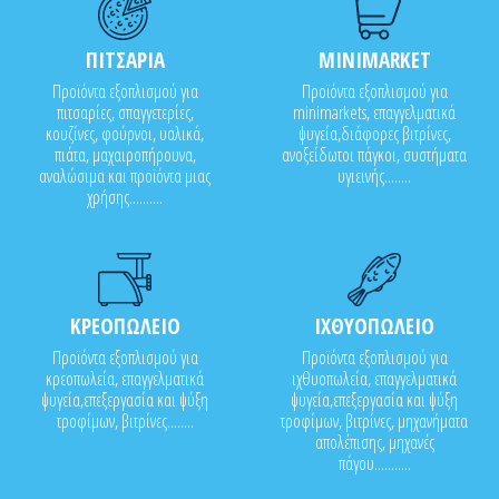
ΠΙΤΣΑΡΙΑ
MINIMARKET
Προϊόντα εξοπλισμού για
Προϊόντα εξοπλισμού για
πιτσαρίες, σπαγγετερίες,
minimarkets, επαγγελματικά
κουζίνες, φούρνοι, υαλικά,
ψυγεία,διάφορες βιτρίνες,
πιάτα, μαχαιροπήρουνα,
ανοξείδωτοι πάγκοι, συστήματα
αναλώσιμα και προϊόντα μιας
υγιεινής........
χρήσης..........
ΚΡΕΟΠΩΛΕΙΟ
ΙΧΘΥΟΠΩΛΕΙΟ
Προϊόντα εξοπλισμού για
Προϊόντα εξοπλισμού για
κρεοπωλεία, επαγγελματικά
ιχθυοπωλεία, επαγγελματικά
ψυγεία,επεξεργασία και ψύξη
ψυγεία,επεξεργασία και ψύξη
τροφίμων, βιτρίνες........
τροφίμων, βιτρίνες, μηχανήματα
απολέπισης, μηχανές
πάγου...........