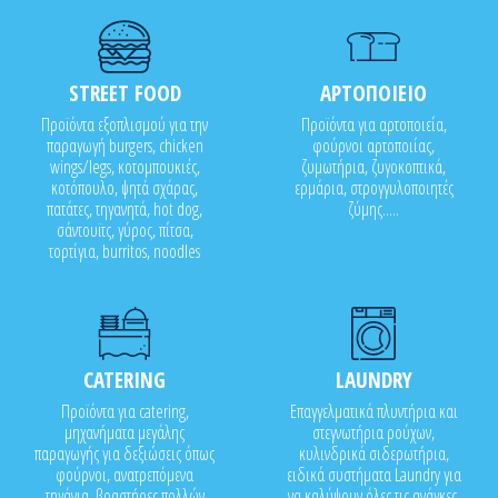
STREET FOOD
ΑΡΤΟΠΟΙΕΙΟ
Προϊόντα εξοπλισμού για την
Προϊόντα για αρτοποιεία,
παραγωγή burgers, chicken
φούρνοι αρτοποιίας,
wings/legs, κοτομπουκιές,
ζυμωτήρια, ζυγοκοπτικά,
κοτόπουλο, ψητά σχάρας,
ερμάρια, στρογγυλοποιητές
πατάτες, τηγανητά, hot dog,
ζύμης.....
σάντουϊτς, γύρος, πίτσα,
τορτίγια, burritos, noodles
CATERING
LAUNDRY
Προϊόντα για catering,
Επαγγελματικά πλυντήρια και
μηχανήματα μεγάλης
στεγνωτήρια ρούχων,
παραγωγής για δεξιώσεις όπως
κυλινδρικά σιδερωτήρια,
φούρνοι, ανατρεπόμενα
ειδικά συστήματα Laundry για
τηγάνια, βραστήρες πολλών
να καλύψουν όλες τις ανάγκες.