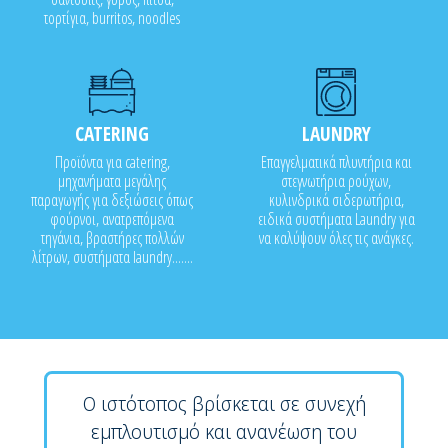
τορτίγια, burritos, noodles
CATERING
LAUNDRY
Προϊόντα για catering,
Επαγγελματικά πλυντήρια και
μηχανήματα μεγάλης
στεγνωτήρια ρούχων,
παραγωγής για δεξιώσεις όπως
κυλινδρικά σιδερωτήρια,
φούρνοι, ανατρεπόμενα
ειδικά συστήματα Laundry για
τηγάνια, βραστήρες πολλών
να καλύψουν όλες τις ανάγκες.
λίτρων, συστήματα laundry.......
Ο ιστότοπος βρίσκεται σε συνεχή
εμπλουτισμό και ανανέωση του