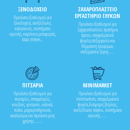
ΞΕΝΟΔΟΧΕΙΟ
ΖΑΧΑΡΟΠΛΑΣΤΕΙΟ
ΕΡΓΑΣΤΗΡΙΟ ΓΛΥΚΩΝ
Προϊόντα εξοπλισμού για
ξενοδοχεία, ανοξείδωτες
Προϊόντα εξοπλισμού για
κατασκευές, συστήματα
ζαχαροπλαστεία, πρατήρια
υγιεινής, καρότσια μεταφοράς,
άρτου, επαγγελματικά
blast chillers...
ψυγεία,επεξεργασία και
θέρμανση τροφίμων,
επεξεργασία ζύμης.......
ΠΙΤΣΑΡΙΑ
MINIMARKET
Προϊόντα εξοπλισμού για
Προϊόντα εξοπλισμού για
πιτσαρίες, σπαγγετερίες,
minimarkets, επαγγελματικά
κουζίνες, φούρνοι, υαλικά,
ψυγεία,διάφορες βιτρίνες,
πιάτα, μαχαιροπήρουνα,
ανοξείδωτοι πάγκοι, συστήματα
αναλώσιμα και προϊόντα μιας
υγιεινής........
χρήσης..........