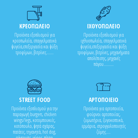
ΚΡΕΟΠΩΛΕΙΟ
ΙΧΘΥΟΠΩΛΕΙΟ
Προϊόντα εξοπλισμού για
Προϊόντα εξοπλισμού για
κρεοπωλεία, επαγγελματικά
ιχθυοπωλεία, επαγγελματικά
ψυγεία,επεξεργασία και ψύξη
ψυγεία,επεξεργασία και ψύξη
τροφίμων, βιτρίνες........
τροφίμων, βιτρίνες, μηχανήματα
απολέπισης, μηχανές
πάγου...........
STREET FOOD
ΑΡΤΟΠΟΙΕΙΟ
Προϊόντα εξοπλισμού για την
Προϊόντα για αρτοποιεία,
παραγωγή burgers, chicken
φούρνοι αρτοποιίας,
wings/legs, κοτομπουκιές,
ζυμωτήρια, ζυγοκοπτικά,
κοτόπουλο, ψητά σχάρας,
ερμάρια, στρογγυλοποιητές
πατάτες, τηγανητά, hot dog,
ζύμης.....
σάντουϊτς, γύρος, πίτσα,