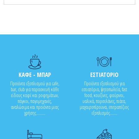
ΚΑΦΕ - ΜΠΑΡ
ΕΣΤΙΑΤΟΡΙΟ
Προϊόντα εξοπλισμού για cafe,
Προϊόντα εξοπλισμού για
bar, club για παρασκευή κάθε
εστιατόρια, ψητοπωλεία, fast
είδους καφέ και ροφημάτων,
food, κουζίνες, φούρνοι,
πάγκοι, παγομηχανές,
υαλικά, πορσελάνες, πιάτα,
αναλώσιμα και προϊόντα μιας
μαχαιροπίρουνα, επιτραπέζιος
χρήσης..........
εξοπλισμός........