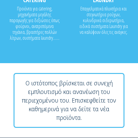
Προϊόντα για catering,
Επαγγελματικά πλυντήρια και
μηχανήματα μεγάλης
στεγνωτήρια ρούχων,
παραγωγής για δεξιώσεις όπως
κυλινδρικά σιδερωτήρια,
φούρνοι, ανατρεπόμενα
ειδικά συστήματα Laundry για
τηγάνια, βραστήρες πολλών
να καλύψουν όλες τις ανάγκες.
λίτρων, συστήματα laundry.......
Ο ιστότοπος βρίσκεται σε συνεχή
εμπλουτισμό και ανανέωση του
περιεχομένου του. Επισκεφθείτε τον
καθημερινά για να δείτε τα νέα
προϊόντα.