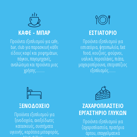
ΚΑΦΕ - ΜΠΑΡ
ΕΣΤΙΑΤΟΡΙΟ
Προϊόντα εξοπλισμού για cafe,
Προϊόντα εξοπλισμού για
bar, club για παρασκευή κάθε
εστιατόρια, ψητοπωλεία, fast
είδους καφέ και ροφημάτων,
food, κουζίνες, φούρνοι,
πάγκοι, παγομηχανές,
υαλικά, πορσελάνες, πιάτα,
αναλώσιμα και προϊόντα μιας
μαχαιροπίρουνα, επιτραπέζιος
χρήσης..........
εξοπλισμός........
ΞΕΝΟΔΟΧΕΙΟ
ΖΑΧΑΡΟΠΛΑΣΤΕΙΟ
ΕΡΓΑΣΤΗΡΙΟ ΓΛΥΚΩΝ
Προϊόντα εξοπλισμού για
ξενοδοχεία, ανοξείδωτες
Προϊόντα εξοπλισμού για
κατασκευές, συστήματα
ζαχαροπλαστεία, πρατήρια
υγιεινής, καρότσια μεταφοράς,
άρτου, επαγγελματικά