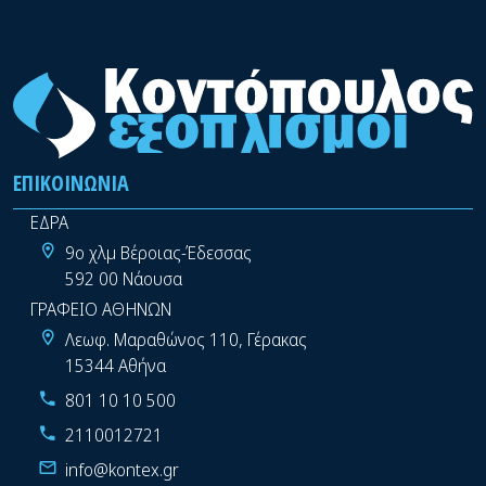
ΕΠΙΚΟΙΝΩΝΊΑ
ΕΔΡΑ
9ο χλμ Βέροιας-Έδεσσας
592 00 Νάουσα
ΓΡΑΦΕΙΟ ΑΘΗΝΩΝ
Λεωφ. Μαραθώνος 110, Γέρακας
15344 Αθήνα
801 10 10 500
2110012721
info@kontex.gr