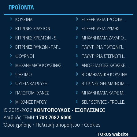
ΠΡΟΪΌΝΤΑ
ΚΟΥΖΙΝΑ
ΕΠΕΞΕΡΓΑΣΙΑ ΤΡΟΦΙΜΩΝ
ΒΙΤΡΙΝΕΣ ΚΡΑΣΙΩΝ
ΕΠΕΞΕΡΓΑΣΙΑ ΖΥΜΗΣ
ΒΙΤΡΙΝΕΣ ΚΡΕΑΤΩΝ - SUPER MARKET
ΜΗΧΑΝΗΜΑΤΑ ΖΑΧΑΡΟΠΛΑΣΤ
ΒΙΤΡΙΝΕΣ ΓΛΥΚΩΝ - ΠΑΓΩΤΩΝ
ΠΛΥΝΤΗΡΙΑ ΠΙΑΤΩΝ ΠΟΤΗΡΙ
ΦΟΥΡΝΟΙ
ΠΛΥΝΤΗΡΙΑ ΣΤΕΓΝΩΤΗΡΙΑ ΣΙ
ΜΗΧΑΝΗΜΑΤΑ ΚΟΥΖΙΝΑΣ
ΑΝΟΞΕΙΔΩΤΕΣ ΚΑΤΑΣΚΕΥΕΣ
ΨΗΣΙΜΟ
ΒΙΟΜΗΧΑΝΙΚΗ ΚΟΥΖΙΝΑ
ΨΥΓΕΙΑ ΚΑΙ ΨΥΞΗ
ΒΙΤΡΙΝΕΣ ΘΕΡΜΑΙΝΟΜΕΝΕΣ
ΠΑΓΩΤΟΜΗΧΑΝΕΣ
ΜΗΧΑΝΗΜΑΤΑ ΚΑΦΕ ΜΠΑΡ
ΜΗΧΑΝΕΣ ΠΑΓΟΥ
SELF SERVICE - TROLLEY - LI
©
2015-2026
ΚΟΝΤΟΠΟΥΛΟΣ - ΕΞΟΠΛΙΣΜΟΙ
Αριθμός ΓΕΜΗ:
1703 7082 6000
Όροι χρήσης
•
Πολιτική απορρήτου
•
Cookies
TORUS website