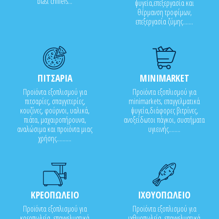
blast chillers...
ψυγεία,επεξεργασία και
θέρμανση τροφίμων,
επεξεργασία ζύμης.......
ΠΙΤΣΑΡΙΑ
MINIMARKET
Προϊόντα εξοπλισμού για
Προϊόντα εξοπλισμού για
πιτσαρίες, σπαγγετερίες,
minimarkets, επαγγελματικά
κουζίνες, φούρνοι, υαλικά,
ψυγεία,διάφορες βιτρίνες,
πιάτα, μαχαιροπήρουνα,
ανοξείδωτοι πάγκοι, συστήματα
αναλώσιμα και προϊόντα μιας
υγιεινής........
χρήσης..........
ΚΡΕΟΠΩΛΕΙΟ
ΙΧΘΥΟΠΩΛΕΙΟ
Προϊόντα εξοπλισμού για
Προϊόντα εξοπλισμού για
κρεοπωλεία, επαγγελματικά
ιχθυοπωλεία, επαγγελματικά