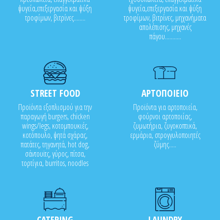
ψυγεία,επεξεργασία και ψύξη
ψυγεία,επεξεργασία και ψύξη
τροφίμων, βιτρίνες........
τροφίμων, βιτρίνες, μηχανήματα
απολέπισης, μηχανές
πάγου...........
STREET FOOD
ΑΡΤΟΠΟΙΕΙΟ
Προϊόντα εξοπλισμού για την
Προϊόντα για αρτοποιεία,
παραγωγή burgers, chicken
φούρνοι αρτοποιίας,
wings/legs, κοτομπουκιές,
ζυμωτήρια, ζυγοκοπτικά,
κοτόπουλο, ψητά σχάρας,
ερμάρια, στρογγυλοποιητές
πατάτες, τηγανητά, hot dog,
ζύμης.....
σάντουϊτς, γύρος, πίτσα,
τορτίγια, burritos, noodles
CATERING
LAUNDRY