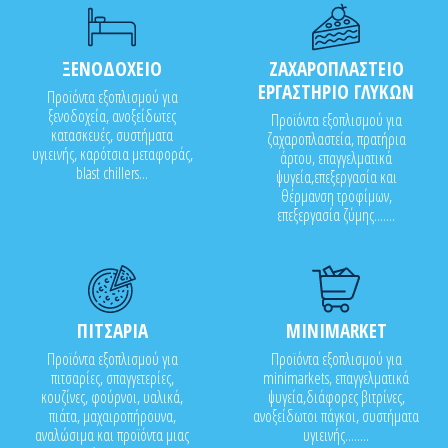
ΞΕΝΟΔΟΧΕΙΟ
ΖΑΧΑΡΟΠΛΑΣΤΕΙΟ
ΕΡΓΑΣΤΗΡΙΟ ΓΛΥΚΩΝ
Προϊόντα εξοπλισμού για
ξενοδοχεία, ανοξείδωτες
Προϊόντα εξοπλισμού για
κατασκευές, συστήματα
ζαχαροπλαστεία, πρατήρια
υγιεινής, καρότσια μεταφοράς,
άρτου, επαγγελματικά
blast chillers...
ψυγεία,επεξεργασία και
θέρμανση τροφίμων,
επεξεργασία ζύμης.......
ΠΙΤΣΑΡΙΑ
MINIMARKET
Προϊόντα εξοπλισμού για
Προϊόντα εξοπλισμού για
πιτσαρίες, σπαγγετερίες,
minimarkets, επαγγελματικά
κουζίνες, φούρνοι, υαλικά,
ψυγεία,διάφορες βιτρίνες,
πιάτα, μαχαιροπήρουνα,
ανοξείδωτοι πάγκοι, συστήματα
αναλώσιμα και προϊόντα μιας
υγιεινής........