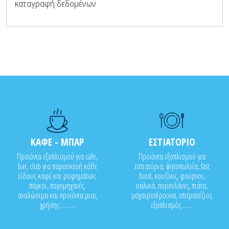
καταγραφή δεδομένων
ΚΑΦΕ - ΜΠΑΡ
ΕΣΤΙΑΤΟΡΙΟ
Προϊόντα εξοπλισμού για cafe,
Προϊόντα εξοπλισμού για
bar, club για παρασκευή κάθε
εστιατόρια, ψητοπωλεία, fast
είδους καφέ και ροφημάτων,
food, κουζίνες, φούρνοι,
πάγκοι, παγομηχανές,
υαλικά, πορσελάνες, πιάτα,
αναλώσιμα και προϊόντα μιας
μαχαιροπίρουνα, επιτραπέζιος
χρήσης..........
εξοπλισμός........