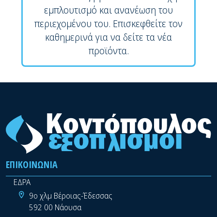
εμπλουτισμό και ανανέωση του
περιεχομένου του. Επισκεφθείτε τον
καθημερινά για να δείτε τα νέα
προϊόντα.
ΕΠΙΚΟΙΝΩΝΊΑ
ΕΔΡΑ
9ο χλμ Βέροιας-Έδεσσας
592 00 Νάουσα