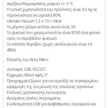
Ακρίβεια θερμοκρασίας ραφιού +/- 3 °C
Η τυπική χωρητικότητα του προϊόντος είναι 9,6 kg σε
περιεκτικότητα σε υγρασία 80%.
Ultimate Vacuum 1,5 x 10-1 mbar
Το μέγιστο ρεύμα αντλίας κενού είναι 3Α
Το ψυκτικό που χρησιμοποιείται είναι R290 (ένα φιλικό
προς το περιβάλλον ψυκτικό)
Το επίπεδο θορύβου (χωρίς αντλία κενού) είναι 54
dB(A)
Ελεγκτής του Xiros Mikro:
Διεπαφές USB, RS232C
Έγχρωμη οθόνη αφής 5".
Προγραμματιζόμενο για να ταιριάζει σε συγκεκριμένες
εφαρμογές π.χ. για μείωση της απώλειας τερπενίων
Επιλογές χειροκίνητης λειτουργίας
Αυτόματος κύκλος στεγνώματος
Συνδεσιμότητα USB για αναβαθμίσεις λογισμικού και