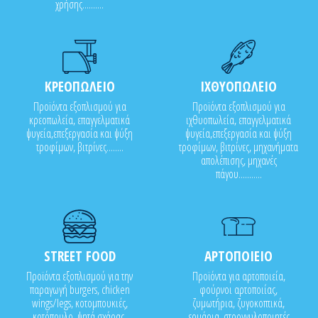
χρήσης..........
ΚΡΕΟΠΩΛΕΙΟ
ΙΧΘΥΟΠΩΛΕΙΟ
Προϊόντα εξοπλισμού για
Προϊόντα εξοπλισμού για
κρεοπωλεία, επαγγελματικά
ιχθυοπωλεία, επαγγελματικά
ψυγεία,επεξεργασία και ψύξη
ψυγεία,επεξεργασία και ψύξη
τροφίμων, βιτρίνες........
τροφίμων, βιτρίνες, μηχανήματα
απολέπισης, μηχανές
πάγου...........
STREET FOOD
ΑΡΤΟΠΟΙΕΙΟ
Προϊόντα εξοπλισμού για την
Προϊόντα για αρτοποιεία,
παραγωγή burgers, chicken
φούρνοι αρτοποιίας,
wings/legs, κοτομπουκιές,
ζυμωτήρια, ζυγοκοπτικά,
κοτόπουλο, ψητά σχάρας,
ερμάρια, στρογγυλοποιητές