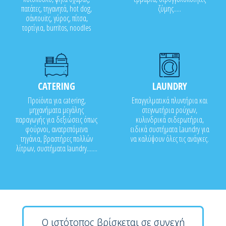
πατάτες, τηγανητά, hot dog,
ζύμης.....
σάντουϊτς, γύρος, πίτσα,
τορτίγια, burritos, noodles
CATERING
LAUNDRY
Προϊόντα για catering,
Επαγγελματικά πλυντήρια και
μηχανήματα μεγάλης
στεγνωτήρια ρούχων,
παραγωγής για δεξιώσεις όπως
κυλινδρικά σιδερωτήρια,
φούρνοι, ανατρεπόμενα
ειδικά συστήματα Laundry για
τηγάνια, βραστήρες πολλών
να καλύψουν όλες τις ανάγκες.
λίτρων, συστήματα laundry.......
Ο ιστότοπος βρίσκεται σε συνεχή