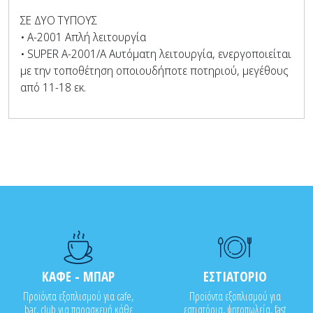
ΣΕ ΔΥΟ ΤΥΠΟΥΣ
• A-2001 Απλή λειτουργία
• SUPER A-2001/A Αυτόματη λειτουργία, ενεργοποιείται
με την τοποθέτηση οποιουδήποτε ποτηριού, μεγέθους
από 11-18 εκ.
ΚΑΦΕ - ΜΠΑΡ
ΕΣΤΙΑΤΟΡΙΟ
Προϊόντα εξοπλισμού για cafe,
Προϊόντα εξοπλισμού για
bar, club για παρασκευή κάθε
εστιατόρια, ψητοπωλεία, fast