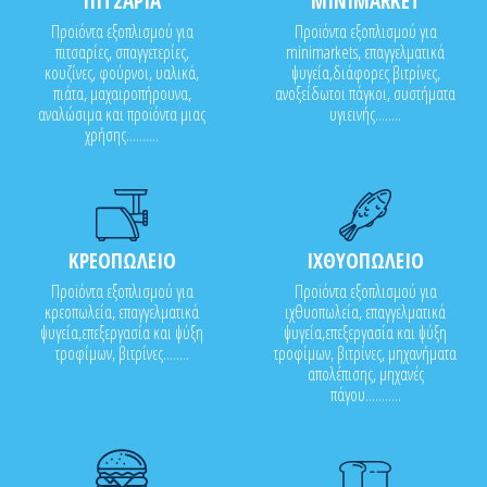
ΠΙΤΣΑΡΙΑ
MINIMARKET
Προϊόντα εξοπλισμού για
Προϊόντα εξοπλισμού για
πιτσαρίες, σπαγγετερίες,
minimarkets, επαγγελματικά
κουζίνες, φούρνοι, υαλικά,
ψυγεία,διάφορες βιτρίνες,
πιάτα, μαχαιροπήρουνα,
ανοξείδωτοι πάγκοι, συστήματα
αναλώσιμα και προϊόντα μιας
υγιεινής........
χρήσης..........
ΚΡΕΟΠΩΛΕΙΟ
ΙΧΘΥΟΠΩΛΕΙΟ
Προϊόντα εξοπλισμού για
Προϊόντα εξοπλισμού για
κρεοπωλεία, επαγγελματικά
ιχθυοπωλεία, επαγγελματικά
ψυγεία,επεξεργασία και ψύξη
ψυγεία,επεξεργασία και ψύξη
τροφίμων, βιτρίνες........
τροφίμων, βιτρίνες, μηχανήματα
απολέπισης, μηχανές
πάγου...........