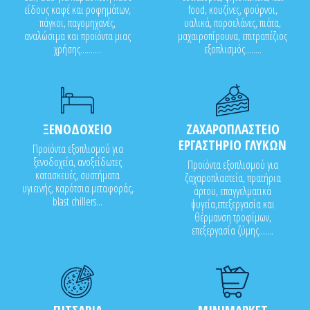
είδους καφέ και ροφημάτων,
food, κουζίνες, φούρνοι,
πάγκοι, παγομηχανές,
υαλικά, πορσελάνες, πιάτα,
αναλώσιμα και προϊόντα μιας
μαχαιροπίρουνα, επιτραπέζιος
χρήσης..........
εξοπλισμός........
ΞΕΝΟΔΟΧΕΙΟ
ΖΑΧΑΡΟΠΛΑΣΤΕΙΟ
ΕΡΓΑΣΤΗΡΙΟ ΓΛΥΚΩΝ
Προϊόντα εξοπλισμού για
ξενοδοχεία, ανοξείδωτες
Προϊόντα εξοπλισμού για
κατασκευές, συστήματα
ζαχαροπλαστεία, πρατήρια
υγιεινής, καρότσια μεταφοράς,
άρτου, επαγγελματικά
blast chillers...
ψυγεία,επεξεργασία και
θέρμανση τροφίμων,
επεξεργασία ζύμης.......