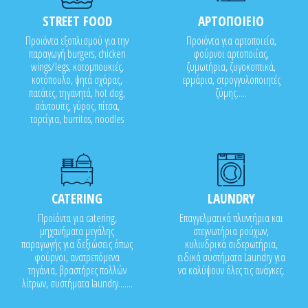
STREET FOOD
ΑΡΤΟΠΟΙΕΙΟ
Προϊόντα εξοπλισμού για την
Προϊόντα για αρτοποιεία,
παραγωγή burgers, chicken
φούρνοι αρτοποιίας,
wings/legs, κοτομπουκιές,
ζυμωτήρια, ζυγοκοπτικά,
κοτόπουλο, ψητά σχάρας,
ερμάρια, στρογγυλοποιητές
πατάτες, τηγανητά, hot dog,
ζύμης.....
σάντουϊτς, γύρος, πίτσα,
τορτίγια, burritos, noodles
CATERING
LAUNDRY
Προϊόντα για catering,
Επαγγελματικά πλυντήρια και
μηχανήματα μεγάλης
στεγνωτήρια ρούχων,
παραγωγής για δεξιώσεις όπως
κυλινδρικά σιδερωτήρια,
φούρνοι, ανατρεπόμενα
ειδικά συστήματα Laundry για
τηγάνια, βραστήρες πολλών
να καλύψουν όλες τις ανάγκες.
λίτρων, συστήματα laundry.......