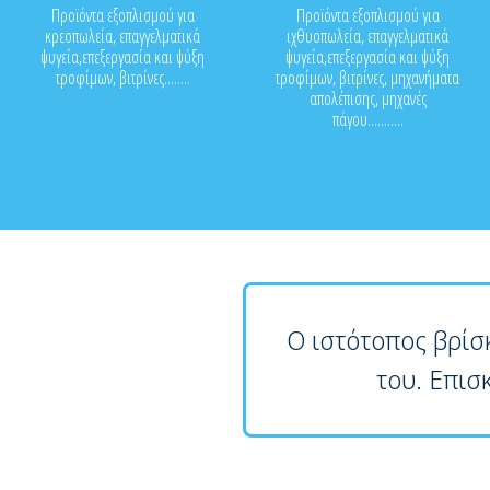
Προϊόντα εξοπλισμού για
Προϊόντα εξοπλισμού για
κρεοπωλεία, επαγγελματικά
ιχθυοπωλεία, επαγγελματικά
ψυγεία,επεξεργασία και ψύξη
ψυγεία,επεξεργασία και ψύξη
τροφίμων, βιτρίνες........
τροφίμων, βιτρίνες, μηχανήματα
απολέπισης, μηχανές
πάγου...........
Ο ιστότοπος βρίσ
του. Επισ