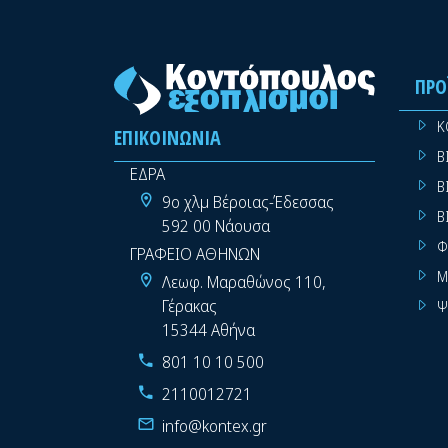
ΠΡΟ
Κ
ΕΠΙΚΟΙΝΩΝΊΑ
Β
ΕΔΡΑ
Β
9ο χλμ Βέροιας-Έδεσσας
Β
592 00 Νάουσα
Φ
ΓΡΑΦΕΙΟ ΑΘΗΝΩΝ
Μ
Λεωφ. Μαραθώνος 110,
Γέρακας
Ψ
15344 Αθήνα
801 10 10 500
2110012721
info@kontex.gr