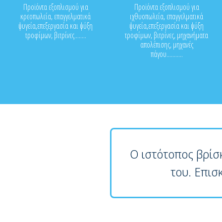
Προϊόντα εξοπλισμού για
Προϊόντα εξοπλισμού για
κρεοπωλεία, επαγγελματικά
ιχθυοπωλεία, επαγγελματικά
ψυγεία,επεξεργασία και ψύξη
ψυγεία,επεξεργασία και ψύξη
τροφίμων, βιτρίνες........
τροφίμων, βιτρίνες, μηχανήματα
απολέπισης, μηχανές
πάγου...........
Ο ιστότοπος βρίσ
του. Επισ