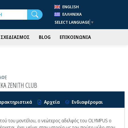
ENGLISH
Αναζήτηση
ΕΛΛΗΝΙΚΆ
SELECT LANGUAGE
▼
- ΣΧΕΔΙΑΣΜΟΣ
BLOG
ΕΠΙΚΟΙΝΩΝΙΑ
ΑΦΕ
KA ZENITH CLUB
αρακτηριστικά
Αρχεία
Ενδιαφέρομαι
τού του μοντέλου, ο νεώτερος αδελφός του OLYMPUS ο
έρχεται, έχει μείνει στην ιστορία ως τον πρώτο μύλο στον