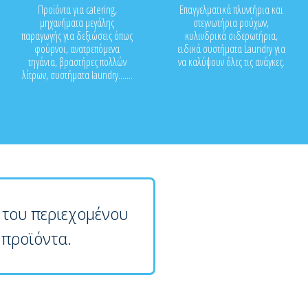
Προϊόντα για catering,
Επαγγελματικά πλυντήρια και
μηχανήματα μεγάλης
στεγνωτήρια ρούχων,
παραγωγής για δεξιώσεις όπως
κυλινδρικά σιδερωτήρια,
φούρνοι, ανατρεπόμενα
ειδικά συστήματα Laundry για
τηγάνια, βραστήρες πολλών
να καλύψουν όλες τις ανάγκες.
λίτρων, συστήματα laundry.......
 του περιεχομένου
 προϊόντα.