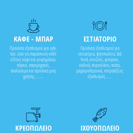
ΚΑΦΕ - ΜΠΑΡ
ΕΣΤΙΑΤΟΡΙΟ
Προϊόντα εξοπλισμού για cafe,
Προϊόντα εξοπλισμού για
bar, club για παρασκευή κάθε
εστιατόρια, ψητοπωλεία, fast
είδους καφέ και ροφημάτων,
food, κουζίνες, φούρνοι,
πάγκοι, παγομηχανές,
υαλικά, πορσελάνες, πιάτα,
αναλώσιμα και προϊόντα μιας
μαχαιροπίρουνα, επιτραπέζιος
χρήσης..........
εξοπλισμός........
ΚΡΕΟΠΩΛΕΙΟ
ΙΧΘΥΟΠΩΛΕΙΟ