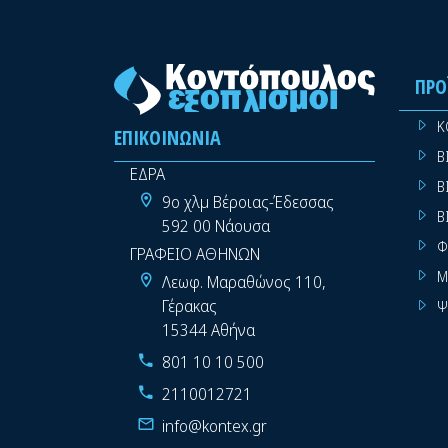
ΠΡΟ
Κ
ΕΠΙΚΟΙΝΩΝΊΑ
Β
ΕΔΡΑ
Β
9ο χλμ Βέροιας-Έδεσσας
Β
592 00 Νάουσα
Φ
ΓΡΑΦΕΙΟ ΑΘΗΝΩΝ
Μ
Λεωφ. Μαραθώνος 110,
Γέρακας
Ψ
15344 Αθήνα
801 10 10 500
2110012721
info@kontex.gr