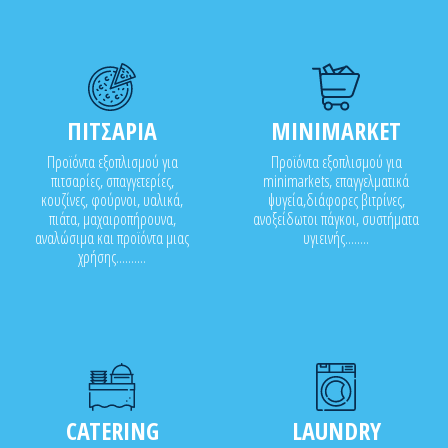
ΠΙΤΣΑΡΙΑ
MINIMARKET
Προϊόντα εξοπλισμού για
Προϊόντα εξοπλισμού για
πιτσαρίες, σπαγγετερίες,
minimarkets, επαγγελματικά
κουζίνες, φούρνοι, υαλικά,
ψυγεία,διάφορες βιτρίνες,
πιάτα, μαχαιροπήρουνα,
ανοξείδωτοι πάγκοι, συστήματα
αναλώσιμα και προϊόντα μιας
υγιεινής........
χρήσης..........
CATERING
LAUNDRY