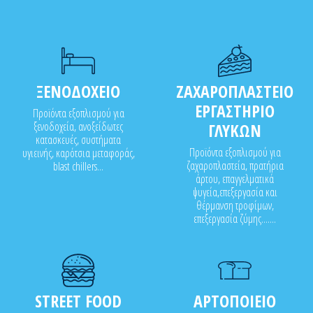
ΞΕΝΟΔΟΧΕΙΟ
ΖΑΧΑΡΟΠΛΑΣΤΕΙΟ
ΕΡΓΑΣΤΗΡΙΟ
Προϊόντα εξοπλισμού για
ξενοδοχεία, ανοξείδωτες
ΓΛΥΚΩΝ
κατασκευές, συστήματα
Προϊόντα εξοπλισμού για
υγιεινής, καρότσια μεταφοράς,
ζαχαροπλαστεία, πρατήρια
blast chillers...
άρτου, επαγγελματικά
ψυγεία,επεξεργασία και
θέρμανση τροφίμων,
επεξεργασία ζύμης.......
STREET FOOD
ΑΡΤΟΠΟΙΕΙΟ