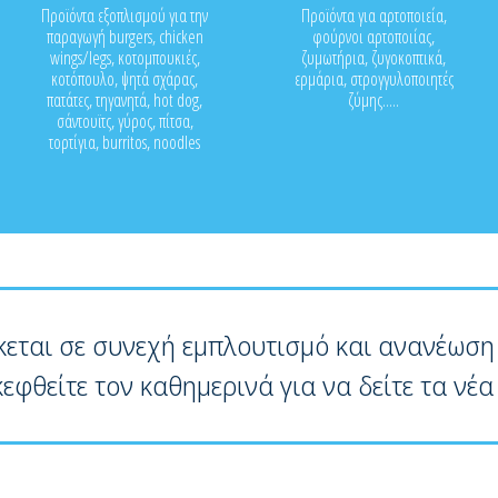
Προϊόντα εξοπλισμού για την
Προϊόντα για αρτοποιεία,
παραγωγή burgers, chicken
φούρνοι αρτοποιίας,
wings/legs, κοτομπουκιές,
ζυμωτήρια, ζυγοκοπτικά,
κοτόπουλο, ψητά σχάρας,
ερμάρια, στρογγυλοποιητές
πατάτες, τηγανητά, hot dog,
ζύμης.....
σάντουϊτς, γύρος, πίτσα,
τορτίγια, burritos, noodles
κεται σε συνεχή εμπλουτισμό και ανανέωση
κεφθείτε τον καθημερινά για να δείτε τα νέα