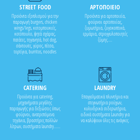
STREET FOOD
ΑΡΤΟΠΟΙΕΙΟ
Προϊόντα εξοπλισμού για την
Προϊόντα για αρτοποιεία,
παραγωγή burgers, chicken
φούρνοι αρτοποιίας,
wings/legs, κοτομπουκιές,
ζυμωτήρια, ζυγοκοπτικά,
κοτόπουλο, ψητά σχάρας,
ερμάρια, στρογγυλοποιητές
πατάτες, τηγανητά, hot dog,
ζύμης.....
σάντουϊτς, γύρος, πίτσα,
τορτίγια, burritos, noodles
CATERING
LAUNDRY
Προϊόντα για catering,
Επαγγελματικά πλυντήρια και
μηχανήματα μεγάλης
στεγνωτήρια ρούχων,
παραγωγής για δεξιώσεις όπως
κυλινδρικά σιδερωτήρια,
φούρνοι, ανατρεπόμενα
ειδικά συστήματα Laundry για
τηγάνια, βραστήρες πολλών
να καλύψουν όλες τις ανάγκες.
λίτρων, συστήματα laundry.......