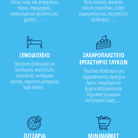
είδους καφέ και ροφημάτων,
food, κουζίνες, φούρνοι,
πάγκοι, παγομηχανές,
υαλικά, πορσελάνες, πιάτα,
αναλώσιμα και προϊόντα μιας
μαχαιροπίρουνα, επιτραπέζιος
χρήσης..........
εξοπλισμός........
ΞΕΝΟΔΟΧΕΙΟ
ΖΑΧΑΡΟΠΛΑΣΤΕΙΟ
ΕΡΓΑΣΤΗΡΙΟ ΓΛΥΚΩΝ
Προϊόντα εξοπλισμού για
ξενοδοχεία, ανοξείδωτες
Προϊόντα εξοπλισμού για
κατασκευές, συστήματα
ζαχαροπλαστεία, πρατήρια
υγιεινής, καρότσια μεταφοράς,
άρτου, επαγγελματικά
blast chillers...
ψυγεία,επεξεργασία και
θέρμανση τροφίμων,
επεξεργασία ζύμης.......
ΠΙΤΣΑΡΙΑ
MINIMARKET