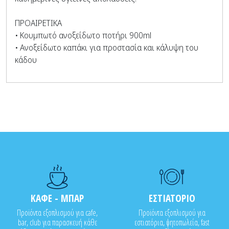
ΠΡΟΑΙΡΕΤΙΚΑ
• Κουμπωτό ανοξείδωτο ποτήρι 900ml
• Ανοξείδωτο καπάκι για προστασία και κάλυψη του
κάδου
ΚΑΦΕ - ΜΠΑΡ
ΕΣΤΙΑΤΟΡΙΟ
Προϊόντα εξοπλισμού για cafe,
Προϊόντα εξοπλισμού για
bar, club για παρασκευή κάθε
εστιατόρια, ψητοπωλεία, fast