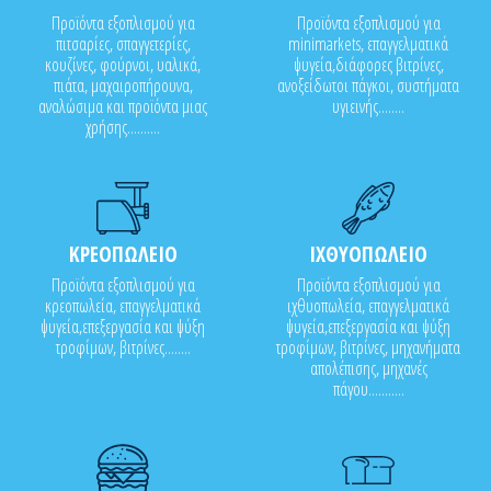
Προϊόντα εξοπλισμού για
Προϊόντα εξοπλισμού για
πιτσαρίες, σπαγγετερίες,
minimarkets, επαγγελματικά
κουζίνες, φούρνοι, υαλικά,
ψυγεία,διάφορες βιτρίνες,
πιάτα, μαχαιροπήρουνα,
ανοξείδωτοι πάγκοι, συστήματα
αναλώσιμα και προϊόντα μιας
υγιεινής........
χρήσης..........
ΚΡΕΟΠΩΛΕΙΟ
ΙΧΘΥΟΠΩΛΕΙΟ
Προϊόντα εξοπλισμού για
Προϊόντα εξοπλισμού για
κρεοπωλεία, επαγγελματικά
ιχθυοπωλεία, επαγγελματικά
ψυγεία,επεξεργασία και ψύξη
ψυγεία,επεξεργασία και ψύξη
τροφίμων, βιτρίνες........
τροφίμων, βιτρίνες, μηχανήματα
απολέπισης, μηχανές
πάγου...........