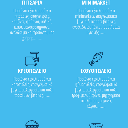
ΠΙΤΣΑΡΙΑ
MINIMARKET
Προϊόντα εξοπλισμού για
Προϊόντα εξοπλισμού για
πιτσαρίες, σπαγγετερίες,
minimarkets, επαγγελματικά
κουζίνες, φούρνοι, υαλικά,
ψυγεία,διάφορες βιτρίνες,
πιάτα, μαχαιροπήρουνα,
ανοξείδωτοι πάγκοι, συστήματα
αναλώσιμα και προϊόντα μιας
υγιεινής........
χρήσης..........
ΚΡΕΟΠΩΛΕΙΟ
ΙΧΘΥΟΠΩΛΕΙΟ
Προϊόντα εξοπλισμού για
Προϊόντα εξοπλισμού για
κρεοπωλεία, επαγγελματικά
ιχθυοπωλεία, επαγγελματικά
ψυγεία,επεξεργασία και ψύξη
ψυγεία,επεξεργασία και ψύξη
τροφίμων, βιτρίνες........
τροφίμων, βιτρίνες, μηχανήματα
απολέπισης, μηχανές
πάγου...........