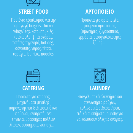
STREET FOOD
ΑΡΤΟΠΟΙΕΙΟ
Προϊόντα εξοπλισμού για την
Προϊόντα για αρτοποιεία,
παραγωγή burgers, chicken
φούρνοι αρτοποιίας,
wings/legs, κοτομπουκιές,
ζυμωτήρια, ζυγοκοπτικά,
κοτόπουλο, ψητά σχάρας,
ερμάρια, στρογγυλοποιητές
πατάτες, τηγανητά, hot dog,
ζύμης.....
σάντουϊτς, γύρος, πίτσα,
τορτίγια, burritos, noodles
CATERING
LAUNDRY
Προϊόντα για catering,
Επαγγελματικά πλυντήρια και
μηχανήματα μεγάλης
στεγνωτήρια ρούχων,
παραγωγής για δεξιώσεις όπως
κυλινδρικά σιδερωτήρια,
φούρνοι, ανατρεπόμενα
ειδικά συστήματα Laundry για
τηγάνια, βραστήρες πολλών
να καλύψουν όλες τις ανάγκες.
λίτρων, συστήματα laundry.......