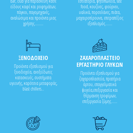
bar, club για παρασκευή κάθε
εστιατόρια, ψητοπωλεία, fast
είδους καφέ και ροφημάτων,
food, κουζίνες, φούρνοι,
πάγκοι, παγομηχανές,
υαλικά, πορσελάνες, πιάτα,
αναλώσιμα και προϊόντα μιας
μαχαιροπίρουνα, επιτραπέζιος
χρήσης..........
εξοπλισμός........
ΞΕΝΟΔΟΧΕΙΟ
ΖΑΧΑΡΟΠΛΑΣΤΕΙΟ
ΕΡΓΑΣΤΗΡΙΟ ΓΛΥΚΩΝ
Προϊόντα εξοπλισμού για
ξενοδοχεία, ανοξείδωτες
Προϊόντα εξοπλισμού για
κατασκευές, συστήματα
ζαχαροπλαστεία, πρατήρια
υγιεινής, καρότσια μεταφοράς,
άρτου, επαγγελματικά
blast chillers...
ψυγεία,επεξεργασία και
θέρμανση τροφίμων,
επεξεργασία ζύμης.......