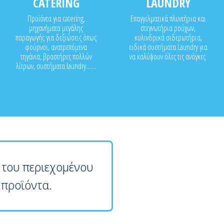
CATERING
LAUNDRY
Προϊόντα για catering,
Επαγγελματικά πλυντήρια και
μηχανήματα μεγάλης
στεγνωτήρια ρούχων,
παραγωγής για δεξιώσεις όπως
κυλινδρικά σιδερωτήρια,
φούρνοι, ανατρεπόμενα
ειδικά συστήματα Laundry για
τηγάνια, βραστήρες πολλών
να καλύψουν όλες τις ανάγκες.
λίτρων, συστήματα laundry.......
 του περιεχομένου
 προϊόντα.