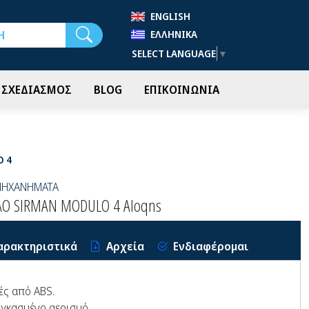
ENGLISH
Αναζήτηση
ΕΛΛΗΝΙΚΆ
SELECT LANGUAGE
▼
- ΣΧΕΔΙΑΣΜΟΣ
BLOG
ΕΠΙΚΟΙΝΩΝΙΑ
 4
ΜΗΧΑΝΗΜΑΤΑ
Ο SIRMAN MODULO 4 AIoqns
αρακτηριστικά
Αρχεία
Ενδιαφέρομαι
ές από ABS.
αγκασμένο αερισμό.