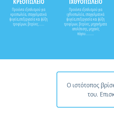
ΚΡΕΟΠΩΛΕΙΟ
ΙΧΘΥΟΠΩΛΕΙΟ
Προϊόντα εξοπλισμού για
Προϊόντα εξοπλισμού για
κρεοπωλεία, επαγγελματικά
ιχθυοπωλεία, επαγγελματικά
ψυγεία,επεξεργασία και ψύξη
ψυγεία,επεξεργασία και ψύξη
τροφίμων, βιτρίνες........
τροφίμων, βιτρίνες, μηχανήματα
απολέπισης, μηχανές
πάγου...........
Ο ιστότοπος βρίσ
του. Επισ