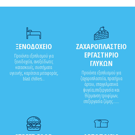
ΞΕΝΟΔΟΧΕΙΟ
ΖΑΧΑΡΟΠΛΑΣΤΕΙΟ
ΕΡΓΑΣΤΗΡΙΟ
Προϊόντα εξοπλισμού για
ξενοδοχεία, ανοξείδωτες
ΓΛΥΚΩΝ
κατασκευές, συστήματα
Προϊόντα εξοπλισμού για
υγιεινής, καρότσια μεταφοράς,
ζαχαροπλαστεία, πρατήρια
blast chillers...
άρτου, επαγγελματικά
ψυγεία,επεξεργασία και
θέρμανση τροφίμων,
επεξεργασία ζύμης.......