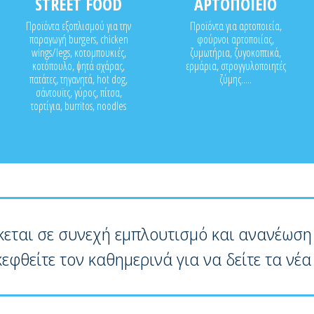
STREET FOOD
ΑΡΤΟΠΟΙΕΙΟ
Προϊόντα εξοπλισμού για την
Προϊόντα για αρτοποιεία,
παραγωγή burgers, chicken
φούρνοι αρτοποιίας,
wings/legs, κοτομπουκιές,
ζυμωτήρια, ζυγοκοπτικά,
κοτόπουλο, ψητά σχάρας,
ερμάρια, στρογγυλοποιητές
πατάτες, τηγανητά, hot dog,
ζύμης.....
σάντουϊτς, γύρος, πίτσα,
τορτίγια, burritos, noodles
κεται σε συνεχή εμπλουτισμό και ανανέωση
κεφθείτε τον καθημερινά για να δείτε τα νέα