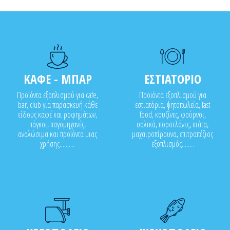
ΚΑΦΕ - ΜΠΑΡ
ΕΣΤΙΑΤΟΡΙΟ
Προϊόντα εξοπλισμού για cafe,
Προϊόντα εξοπλισμού για
bar, club για παρασκευή κάθε
εστιατόρια, ψητοπωλεία, fast
είδους καφέ και ροφημάτων,
food, κουζίνες, φούρνοι,
πάγκοι, παγομηχανές,
υαλικά, πορσελάνες, πιάτα,
αναλώσιμα και προϊόντα μιας
μαχαιροπίρουνα, επιτραπέζιος
χρήσης..........
εξοπλισμός........