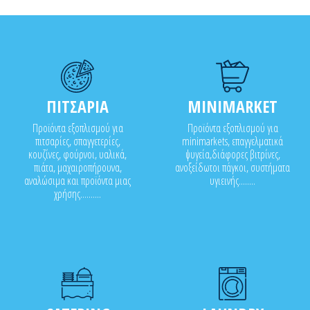
ΠΙΤΣΑΡΙΑ
MINIMARKET
Προϊόντα εξοπλισμού για
Προϊόντα εξοπλισμού για
πιτσαρίες, σπαγγετερίες,
minimarkets, επαγγελματικά
κουζίνες, φούρνοι, υαλικά,
ψυγεία,διάφορες βιτρίνες,
πιάτα, μαχαιροπήρουνα,
ανοξείδωτοι πάγκοι, συστήματα
αναλώσιμα και προϊόντα μιας
υγιεινής........
χρήσης..........