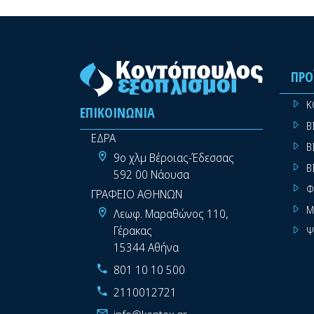
ΠΡΟ
Κ
ΕΠΙΚΟΙΝΩΝΊΑ
Β
ΕΔΡΑ
Β
9ο χλμ Βέροιας-Έδεσσας
Β
592 00 Νάουσα
Φ
ΓΡΑΦΕΙΟ ΑΘΗΝΩΝ
Μ
Λεωφ. Μαραθώνος 110,
Γέρακας
Ψ
15344 Αθήνα
801 10 10 500
2110012721