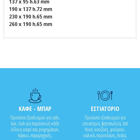
137 x 95 h.63 mm
190 x 137 h.72 mm
230 x 190 h.65 mm
260 x 190 h.65 mm
ΚΑΦΕ - ΜΠΑΡ
ΕΣΤΙΑΤΟΡΙΟ
Προϊόντα εξοπλισμού για cafe,
Προϊόντα εξοπλισμού για
bar, club για παρασκευή κάθε
εστιατόρια, ψητοπωλεία, fast
είδους καφέ και ροφημάτων,
food, κουζίνες, φούρνοι,
πάγκοι, παγομηχανές,
υαλικά, πορσελάνες, πιάτα,