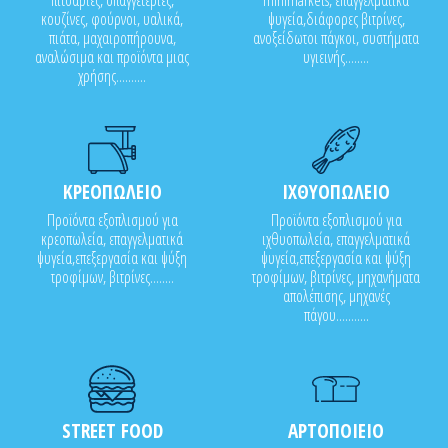
πιτσαρίες, σπαγγετερίες,
minimarkets, επαγγελματικά
κουζίνες, φούρνοι, υαλικά,
ψυγεία,διάφορες βιτρίνες,
πιάτα, μαχαιροπήρουνα,
ανοξείδωτοι πάγκοι, συστήματα
αναλώσιμα και προϊόντα μιας
υγιεινής........
χρήσης..........
ΚΡΕΟΠΩΛΕΙΟ
ΙΧΘΥΟΠΩΛΕΙΟ
Προϊόντα εξοπλισμού για
Προϊόντα εξοπλισμού για
κρεοπωλεία, επαγγελματικά
ιχθυοπωλεία, επαγγελματικά
ψυγεία,επεξεργασία και ψύξη
ψυγεία,επεξεργασία και ψύξη
τροφίμων, βιτρίνες........
τροφίμων, βιτρίνες, μηχανήματα
απολέπισης, μηχανές
πάγου...........
STREET FOOD
ΑΡΤΟΠΟΙΕΙΟ