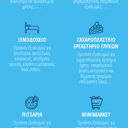
αναλώσιμα και προϊόντα μιας
μαχαιροπίρουνα, επιτραπέζιος
χρήσης..........
εξοπλισμός........
ΞΕΝΟΔΟΧΕΙΟ
ΖΑΧΑΡΟΠΛΑΣΤΕΙΟ
ΕΡΓΑΣΤΗΡΙΟ ΓΛΥΚΩΝ
Προϊόντα εξοπλισμού για
ξενοδοχεία, ανοξείδωτες
Προϊόντα εξοπλισμού για
κατασκευές, συστήματα
ζαχαροπλαστεία, πρατήρια
υγιεινής, καρότσια μεταφοράς,
άρτου, επαγγελματικά
blast chillers...
ψυγεία,επεξεργασία και
θέρμανση τροφίμων,
επεξεργασία ζύμης.......
ΠΙΤΣΑΡΙΑ
MINIMARKET
Προϊόντα εξοπλισμού για
Προϊόντα εξοπλισμού για