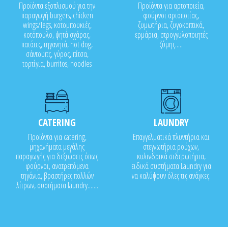
Προϊόντα εξοπλισμού για την
Προϊόντα για αρτοποιεία,
παραγωγή burgers, chicken
φούρνοι αρτοποιίας,
wings/legs, κοτομπουκιές,
ζυμωτήρια, ζυγοκοπτικά,
κοτόπουλο, ψητά σχάρας,
ερμάρια, στρογγυλοποιητές
πατάτες, τηγανητά, hot dog,
ζύμης.....
σάντουϊτς, γύρος, πίτσα,
τορτίγια, burritos, noodles
CATERING
LAUNDRY
Προϊόντα για catering,
Επαγγελματικά πλυντήρια και
μηχανήματα μεγάλης
στεγνωτήρια ρούχων,
παραγωγής για δεξιώσεις όπως
κυλινδρικά σιδερωτήρια,
φούρνοι, ανατρεπόμενα
ειδικά συστήματα Laundry για
τηγάνια, βραστήρες πολλών
να καλύψουν όλες τις ανάγκες.
λίτρων, συστήματα laundry.......