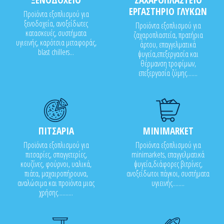
ΕΡΓΑΣΤΗΡΙΟ ΓΛΥΚΩΝ
Προϊόντα εξοπλισμού για
ξενοδοχεία, ανοξείδωτες
Προϊόντα εξοπλισμού για
κατασκευές, συστήματα
ζαχαροπλαστεία, πρατήρια
υγιεινής, καρότσια μεταφοράς,
άρτου, επαγγελματικά
blast chillers...
ψυγεία,επεξεργασία και
θέρμανση τροφίμων,
επεξεργασία ζύμης.......
ΠΙΤΣΑΡΙΑ
MINIMARKET
Προϊόντα εξοπλισμού για
Προϊόντα εξοπλισμού για
πιτσαρίες, σπαγγετερίες,
minimarkets, επαγγελματικά
κουζίνες, φούρνοι, υαλικά,
ψυγεία,διάφορες βιτρίνες,
πιάτα, μαχαιροπήρουνα,
ανοξείδωτοι πάγκοι, συστήματα
αναλώσιμα και προϊόντα μιας
υγιεινής........
χρήσης..........