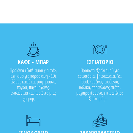
ΚΑΦΕ - ΜΠΑΡ
ΕΣΤΙΑΤΟΡΙΟ
Προϊόντα εξοπλισμού για cafe,
Προϊόντα εξοπλισμού για
bar, club για παρασκευή κάθε
εστιατόρια, ψητοπωλεία, fast
είδους καφέ και ροφημάτων,
food, κουζίνες, φούρνοι,
πάγκοι, παγομηχανές,
υαλικά, πορσελάνες, πιάτα,
αναλώσιμα και προϊόντα μιας
μαχαιροπίρουνα, επιτραπέζιος
χρήσης..........
εξοπλισμός........
ΞΕΝΟΔΟΧΕΙΟ
ΖΑΧΑΡΟΠΛΑΣΤΕΙΟ