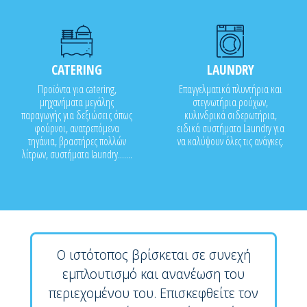
CATERING
LAUNDRY
Προϊόντα για catering,
Επαγγελματικά πλυντήρια και
μηχανήματα μεγάλης
στεγνωτήρια ρούχων,
παραγωγής για δεξιώσεις όπως
κυλινδρικά σιδερωτήρια,
φούρνοι, ανατρεπόμενα
ειδικά συστήματα Laundry για
τηγάνια, βραστήρες πολλών
να καλύψουν όλες τις ανάγκες.
λίτρων, συστήματα laundry.......
Ο ιστότοπος βρίσκεται σε συνεχή
εμπλουτισμό και ανανέωση του
περιεχομένου του. Επισκεφθείτε τον