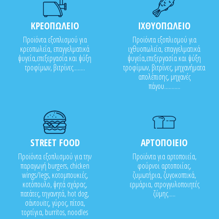
ΚΡΕΟΠΩΛΕΙΟ
ΙΧΘΥΟΠΩΛΕΙΟ
Προϊόντα εξοπλισμού για
Προϊόντα εξοπλισμού για
κρεοπωλεία, επαγγελματικά
ιχθυοπωλεία, επαγγελματικά
ψυγεία,επεξεργασία και ψύξη
ψυγεία,επεξεργασία και ψύξη
τροφίμων, βιτρίνες........
τροφίμων, βιτρίνες, μηχανήματα
απολέπισης, μηχανές
πάγου...........
STREET FOOD
ΑΡΤΟΠΟΙΕΙΟ
Προϊόντα εξοπλισμού για την
Προϊόντα για αρτοποιεία,
παραγωγή burgers, chicken
φούρνοι αρτοποιίας,
wings/legs, κοτομπουκιές,
ζυμωτήρια, ζυγοκοπτικά,
κοτόπουλο, ψητά σχάρας,
ερμάρια, στρογγυλοποιητές
πατάτες, τηγανητά, hot dog,
ζύμης.....
σάντουϊτς, γύρος, πίτσα,
τορτίγια, burritos, noodles