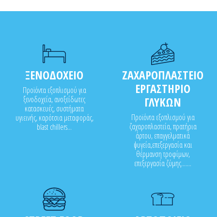
ΞΕΝΟΔΟΧΕΙΟ
ΖΑΧΑΡΟΠΛΑΣΤΕΙΟ
ΕΡΓΑΣΤΗΡΙΟ
Προϊόντα εξοπλισμού για
ξενοδοχεία, ανοξείδωτες
ΓΛΥΚΩΝ
κατασκευές, συστήματα
Προϊόντα εξοπλισμού για
υγιεινής, καρότσια μεταφοράς,
ζαχαροπλαστεία, πρατήρια
blast chillers...
άρτου, επαγγελματικά
ψυγεία,επεξεργασία και
θέρμανση τροφίμων,
επεξεργασία ζύμης.......