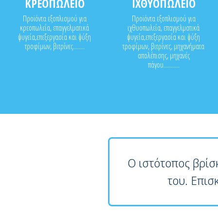
ΚΡΕΟΠΩΛΕΙΟ
ΙΧΘΥΟΠΩΛΕΙΟ
Προϊόντα εξοπλισμού για
Προϊόντα εξοπλισμού για
κρεοπωλεία, επαγγελματικά
ιχθυοπωλεία, επαγγελματικά
ψυγεία,επεξεργασία και ψύξη
ψυγεία,επεξεργασία και ψύξη
τροφίμων, βιτρίνες........
τροφίμων, βιτρίνες, μηχανήματα
απολέπισης, μηχανές
πάγου...........
Ο ιστότοπος βρίσ
του. Επισ