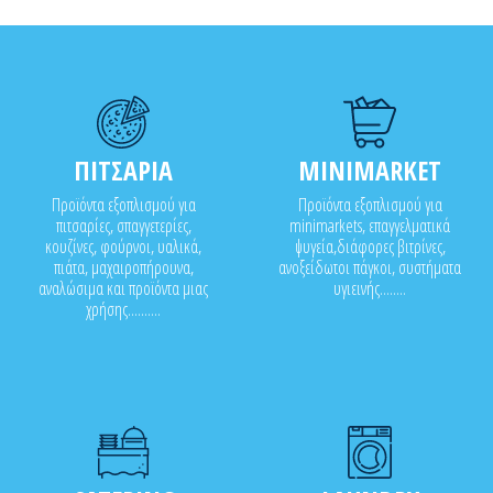
ΠΙΤΣΑΡΙΑ
MINIMARKET
Προϊόντα εξοπλισμού για
Προϊόντα εξοπλισμού για
πιτσαρίες, σπαγγετερίες,
minimarkets, επαγγελματικά
κουζίνες, φούρνοι, υαλικά,
ψυγεία,διάφορες βιτρίνες,
πιάτα, μαχαιροπήρουνα,
ανοξείδωτοι πάγκοι, συστήματα
αναλώσιμα και προϊόντα μιας
υγιεινής........
χρήσης..........