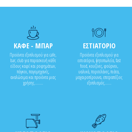
ΚΑΦΕ - ΜΠΑΡ
ΕΣΤΙΑΤΟΡΙΟ
Προϊόντα εξοπλισμού για cafe,
Προϊόντα εξοπλισμού για
bar, club για παρασκευή κάθε
εστιατόρια, ψητοπωλεία, fast
είδους καφέ και ροφημάτων,
food, κουζίνες, φούρνοι,
πάγκοι, παγομηχανές,
υαλικά, πορσελάνες, πιάτα,
αναλώσιμα και προϊόντα μιας
μαχαιροπίρουνα, επιτραπέζιος
χρήσης..........
εξοπλισμός........