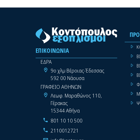
ΠΡΟ
Κ
ΕΠΙΚΟΙΝΩΝΊΑ
Β
ΕΔΡΑ
Β
9ο χλμ Βέροιας-Έδεσσας
Β
592 00 Νάουσα
Φ
ΓΡΑΦΕΙΟ ΑΘΗΝΩΝ
Μ
Λεωφ. Μαραθώνος 110,
Γέρακας
Ψ
15344 Αθήνα
801 10 10 500
2110012721