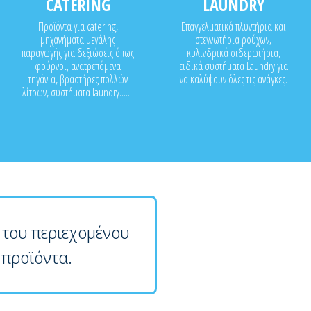
CATERING
LAUNDRY
Προϊόντα για catering,
Επαγγελματικά πλυντήρια και
μηχανήματα μεγάλης
στεγνωτήρια ρούχων,
παραγωγής για δεξιώσεις όπως
κυλινδρικά σιδερωτήρια,
φούρνοι, ανατρεπόμενα
ειδικά συστήματα Laundry για
τηγάνια, βραστήρες πολλών
να καλύψουν όλες τις ανάγκες.
λίτρων, συστήματα laundry.......
 του περιεχομένου
 προϊόντα.