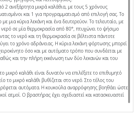
πό 2 ανεξάρτητα μικρά καλάθια, με τους 5 χρόνους
ατισμένοι και 1 για προγραμματισμό από επιλογή σας. Το
με μια κύρια λεκάνη και ένα δευτερεύον. Το τελευταίο, με
 νερό σε μία θερμοκρασία από 80°, πτυχώνει το ψήσιμο
ντας το νερό και τη θερμοκρασία σε βέλτιστα πάντοτε
ύγει το χρόνο αδράνειας. Η κύρια λεκάνη φόρτωσης μπορεί
χειροκίνητο όσο και με αυτόματο τρόπο που συνδέεται με
αθώς και την πλήρη εκκένωση των δύο λεκανών και του
στο μικρό καλάθι είναι δυνατόν να επιλέξετε το επιθυμητό
ίο το μικρό καλάθι βυθίζεται στο νερό. Στο τέλος του
τρέφεται αυτόματα. Η κουκούλα αναρρόφησης βοηθάει ώστε
κοί ατμοί. Ο βραστήρας έχει σχεδιαστεί και κατασκευαστεί