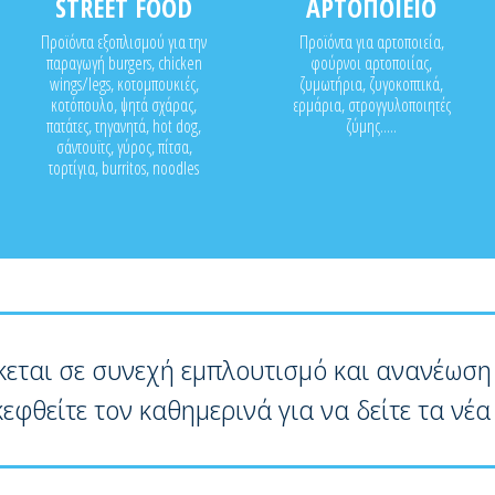
STREET FOOD
ΑΡΤΟΠΟΙΕΙΟ
Προϊόντα εξοπλισμού για την
Προϊόντα για αρτοποιεία,
παραγωγή burgers, chicken
φούρνοι αρτοποιίας,
wings/legs, κοτομπουκιές,
ζυμωτήρια, ζυγοκοπτικά,
κοτόπουλο, ψητά σχάρας,
ερμάρια, στρογγυλοποιητές
πατάτες, τηγανητά, hot dog,
ζύμης.....
σάντουϊτς, γύρος, πίτσα,
τορτίγια, burritos, noodles
κεται σε συνεχή εμπλουτισμό και ανανέωση
κεφθείτε τον καθημερινά για να δείτε τα νέα