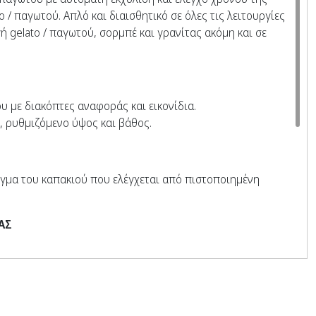
 / παγωτού. Απλό και διαισθητικό σε όλες τις λειτουργίες
ή gelato / παγωτού, σορμπέ και γρανίτας ακόμη και σε
υ με διακόπτες αναφοράς και εικονίδια.
, ρυθμιζόμενο ύψος και βάθος.
γμα του καπακιού που ελέγχεται από πιστοποιημένη
ΑΣ
χάρη στους συμπυκνωτές υψηλής ανταλλαγής με μεγάλη
χάρη στο Inverter που βελτιστοποιεί την ισχύ του