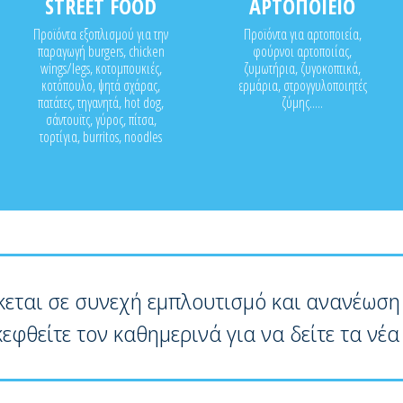
STREET FOOD
ΑΡΤΟΠΟΙΕΙΟ
Προϊόντα εξοπλισμού για την
Προϊόντα για αρτοποιεία,
παραγωγή burgers, chicken
φούρνοι αρτοποιίας,
wings/legs, κοτομπουκιές,
ζυμωτήρια, ζυγοκοπτικά,
κοτόπουλο, ψητά σχάρας,
ερμάρια, στρογγυλοποιητές
πατάτες, τηγανητά, hot dog,
ζύμης.....
σάντουϊτς, γύρος, πίτσα,
τορτίγια, burritos, noodles
κεται σε συνεχή εμπλουτισμό και ανανέωση
κεφθείτε τον καθημερινά για να δείτε τα νέα