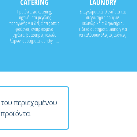
CATERING
LAUNDRY
Προϊόντα για catering,
Επαγγελματικά πλυντήρια και
μηχανήματα μεγάλης
στεγνωτήρια ρούχων,
παραγωγής για δεξιώσεις όπως
κυλινδρικά σιδερωτήρια,
φούρνοι, ανατρεπόμενα
ειδικά συστήματα Laundry για
τηγάνια, βραστήρες πολλών
να καλύψουν όλες τις ανάγκες.
λίτρων, συστήματα laundry.......
 του περιεχομένου
 προϊόντα.