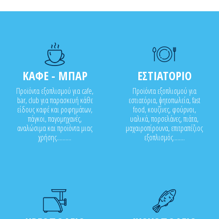
ΚΑΦΕ - ΜΠΑΡ
ΕΣΤΙΑΤΟΡΙΟ
Προϊόντα εξοπλισμού για cafe,
Προϊόντα εξοπλισμού για
bar, club για παρασκευή κάθε
εστιατόρια, ψητοπωλεία, fast
είδους καφέ και ροφημάτων,
food, κουζίνες, φούρνοι,
πάγκοι, παγομηχανές,
υαλικά, πορσελάνες, πιάτα,
αναλώσιμα και προϊόντα μιας
μαχαιροπίρουνα, επιτραπέζιος
χρήσης..........
εξοπλισμός........