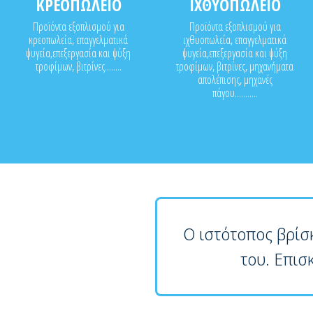
ΚΡΕΟΠΩΛΕΙΟ
ΙΧΘΥΟΠΩΛΕΙΟ
Προϊόντα εξοπλισμού για
Προϊόντα εξοπλισμού για
κρεοπωλεία, επαγγελματικά
ιχθυοπωλεία, επαγγελματικά
ψυγεία,επεξεργασία και ψύξη
ψυγεία,επεξεργασία και ψύξη
τροφίμων, βιτρίνες........
τροφίμων, βιτρίνες, μηχανήματα
απολέπισης, μηχανές
πάγου...........
Ο ιστότοπος βρίσ
του. Επισ