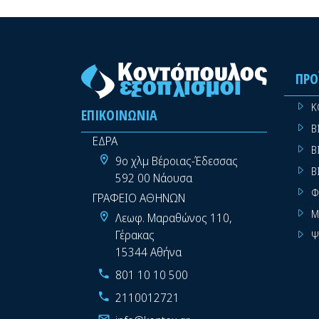
ΠΡΟ
Κ
ΕΠΙΚΟΙΝΩΝΊΑ
Β
ΕΔΡΑ
Β
9ο χλμ Βέροιας-Έδεσσας
Β
592 00 Νάουσα
Φ
ΓΡΑΦΕΙΟ ΑΘΗΝΩΝ
Μ
Λεωφ. Μαραθώνος 110,
Γέρακας
Ψ
15344 Αθήνα
801 10 10 500
2110012721