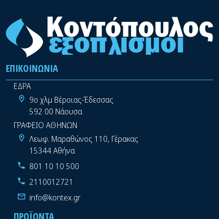
ΕΠΙΚΟΙΝΩΝΊΑ
ΕΔΡΑ
9ο χλμ Βέροιας-Έδεσσας
592 00 Νάουσα
ΓΡΑΦΕΙΟ ΑΘΗΝΩΝ
Λεωφ. Μαραθώνος 110, Γέρακας
15344 Αθήνα
801 10 10 500
2110012721
info@kontex.gr
ΠΡΟΪΌΝΤΑ