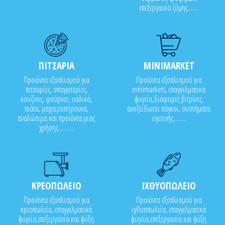
επεξεργασία ζύμης.......
ΠΙΤΣΑΡΙΑ
MINIMARKET
Προϊόντα εξοπλισμού για
Προϊόντα εξοπλισμού για
πιτσαρίες, σπαγγετερίες,
minimarkets, επαγγελματικά
κουζίνες, φούρνοι, υαλικά,
ψυγεία,διάφορες βιτρίνες,
πιάτα, μαχαιροπήρουνα,
ανοξείδωτοι πάγκοι, συστήματα
αναλώσιμα και προϊόντα μιας
υγιεινής........
χρήσης..........
ΚΡΕΟΠΩΛΕΙΟ
ΙΧΘΥΟΠΩΛΕΙΟ
Προϊόντα εξοπλισμού για
Προϊόντα εξοπλισμού για
κρεοπωλεία, επαγγελματικά
ιχθυοπωλεία, επαγγελματικά
ψυγεία,επεξεργασία και ψύξη
ψυγεία,επεξεργασία και ψύξη