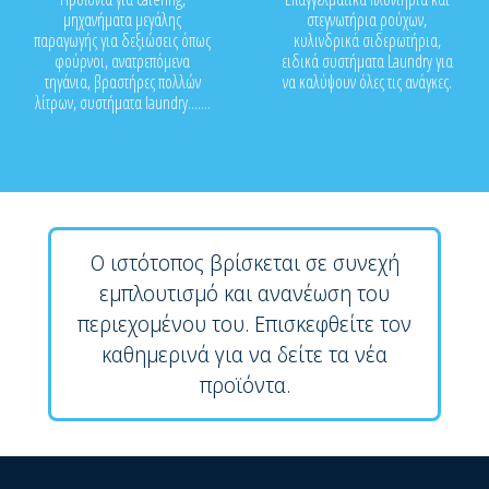
μηχανήματα μεγάλης
στεγνωτήρια ρούχων,
παραγωγής για δεξιώσεις όπως
κυλινδρικά σιδερωτήρια,
φούρνοι, ανατρεπόμενα
ειδικά συστήματα Laundry για
τηγάνια, βραστήρες πολλών
να καλύψουν όλες τις ανάγκες.
λίτρων, συστήματα laundry.......
Ο ιστότοπος βρίσκεται σε συνεχή
εμπλουτισμό και ανανέωση του
περιεχομένου του. Επισκεφθείτε τον
καθημερινά για να δείτε τα νέα
προϊόντα.