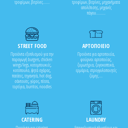
τροφίμων, βιτρίνες........
τροφίμων, βιτρίνες, μηχανήματα
απολέπισης, μηχανές
πάγου...........
STREET FOOD
ΑΡΤΟΠΟΙΕΙΟ
Προϊόντα εξοπλισμού για την
Προϊόντα για αρτοποιεία,
παραγωγή burgers, chicken
φούρνοι αρτοποιίας,
wings/legs, κοτομπουκιές,
ζυμωτήρια, ζυγοκοπτικά,
κοτόπουλο, ψητά σχάρας,
ερμάρια, στρογγυλοποιητές
πατάτες, τηγανητά, hot dog,
ζύμης.....
σάντουϊτς, γύρος, πίτσα,
τορτίγια, burritos, noodles
CATERING
LAUNDRY
Προϊόντα για catering,
Επαγγελματικά πλυντήρια και