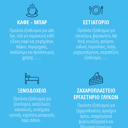
ΚΑΦΕ - ΜΠΑΡ
ΕΣΤΙΑΤΟΡΙΟ
Προϊόντα εξοπλισμού για cafe,
Προϊόντα εξοπλισμού για
bar, club για παρασκευή κάθε
εστιατόρια, ψητοπωλεία, fast
είδους καφέ και ροφημάτων,
food, κουζίνες, φούρνοι,
πάγκοι, παγομηχανές,
υαλικά, πορσελάνες, πιάτα,
αναλώσιμα και προϊόντα μιας
μαχαιροπίρουνα, επιτραπέζιος
χρήσης..........
εξοπλισμός........
ΞΕΝΟΔΟΧΕΙΟ
ΖΑΧΑΡΟΠΛΑΣΤΕΙΟ
ΕΡΓΑΣΤΗΡΙΟ ΓΛΥΚΩΝ
Προϊόντα εξοπλισμού για
ξενοδοχεία, ανοξείδωτες
Προϊόντα εξοπλισμού για
κατασκευές, συστήματα
ζαχαροπλαστεία, πρατήρια
υγιεινής, καρότσια μεταφοράς,
άρτου, επαγγελματικά
blast chillers...
ψυγεία,επεξεργασία και
θέρμανση τροφίμων,