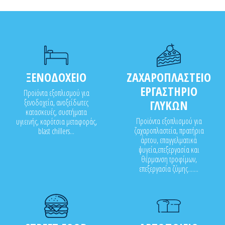
ΞΕΝΟΔΟΧΕΙΟ
ΖΑΧΑΡΟΠΛΑΣΤΕΙΟ
ΕΡΓΑΣΤΗΡΙΟ
Προϊόντα εξοπλισμού για
ξενοδοχεία, ανοξείδωτες
ΓΛΥΚΩΝ
κατασκευές, συστήματα
Προϊόντα εξοπλισμού για
υγιεινής, καρότσια μεταφοράς,
ζαχαροπλαστεία, πρατήρια
blast chillers...
άρτου, επαγγελματικά
ψυγεία,επεξεργασία και
θέρμανση τροφίμων,
επεξεργασία ζύμης.......