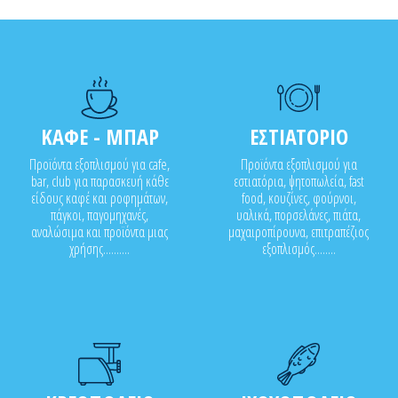
ΚΑΦΕ - ΜΠΑΡ
ΕΣΤΙΑΤΟΡΙΟ
Προϊόντα εξοπλισμού για cafe,
Προϊόντα εξοπλισμού για
bar, club για παρασκευή κάθε
εστιατόρια, ψητοπωλεία, fast
είδους καφέ και ροφημάτων,
food, κουζίνες, φούρνοι,
πάγκοι, παγομηχανές,
υαλικά, πορσελάνες, πιάτα,
αναλώσιμα και προϊόντα μιας
μαχαιροπίρουνα, επιτραπέζιος
χρήσης..........
εξοπλισμός........