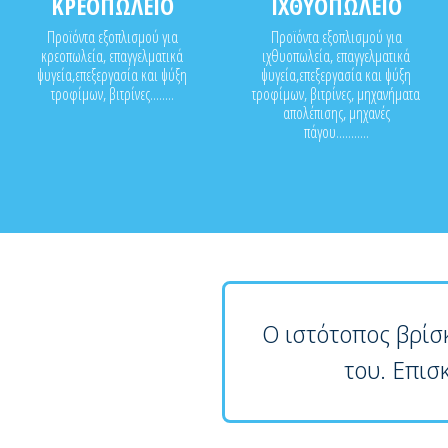
ΚΡΕΟΠΩΛΕΙΟ
ΙΧΘΥΟΠΩΛΕΙΟ
Προϊόντα εξοπλισμού για
Προϊόντα εξοπλισμού για
κρεοπωλεία, επαγγελματικά
ιχθυοπωλεία, επαγγελματικά
ψυγεία,επεξεργασία και ψύξη
ψυγεία,επεξεργασία και ψύξη
τροφίμων, βιτρίνες........
τροφίμων, βιτρίνες, μηχανήματα
απολέπισης, μηχανές
πάγου...........
Ο ιστότοπος βρίσ
του. Επισ