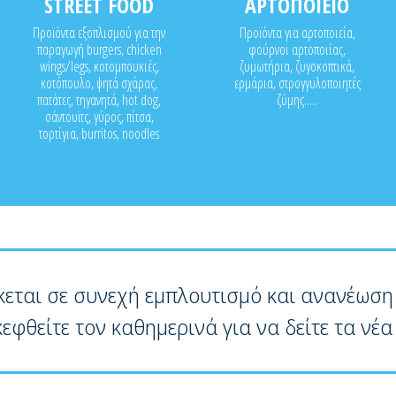
STREET FOOD
ΑΡΤΟΠΟΙΕΙΟ
Προϊόντα εξοπλισμού για την
Προϊόντα για αρτοποιεία,
παραγωγή burgers, chicken
φούρνοι αρτοποιίας,
wings/legs, κοτομπουκιές,
ζυμωτήρια, ζυγοκοπτικά,
κοτόπουλο, ψητά σχάρας,
ερμάρια, στρογγυλοποιητές
πατάτες, τηγανητά, hot dog,
ζύμης.....
σάντουϊτς, γύρος, πίτσα,
τορτίγια, burritos, noodles
κεται σε συνεχή εμπλουτισμό και ανανέωση
κεφθείτε τον καθημερινά για να δείτε τα νέα