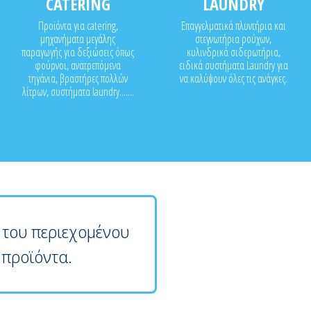
CATERING
LAUNDRY
Προϊόντα για catering,
Επαγγελματικά πλυντήρια και
μηχανήματα μεγάλης
στεγνωτήρια ρούχων,
παραγωγής για δεξιώσεις όπως
κυλινδρικά σιδερωτήρια,
φούρνοι, ανατρεπόμενα
ειδικά συστήματα Laundry για
τηγάνια, βραστήρες πολλών
να καλύψουν όλες τις ανάγκες.
λίτρων, συστήματα laundry.......
 του περιεχομένου
 προϊόντα.