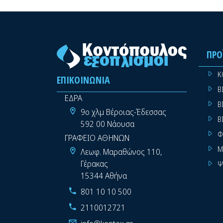
ΠΡΟ
Κ
ΕΠΙΚΟΙΝΩΝΊΑ
Β
ΕΔΡΑ
Β
9ο χλμ Βέροιας-Έδεσσας
Β
592 00 Νάουσα
Φ
ΓΡΑΦΕΙΟ ΑΘΗΝΩΝ
Μ
Λεωφ. Μαραθώνος 110,
Γέρακας
Ψ
15344 Αθήνα
801 10 10 500
2110012721