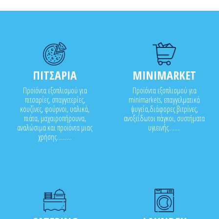
ΠΙΤΣΑΡΙΑ
MINIMARKET
Προϊόντα εξοπλισμού για
Προϊόντα εξοπλισμού για
πιτσαρίες, σπαγγετερίες,
minimarkets, επαγγελματικά
κουζίνες, φούρνοι, υαλικά,
ψυγεία,διάφορες βιτρίνες,
πιάτα, μαχαιροπήρουνα,
ανοξείδωτοι πάγκοι, συστήματα
αναλώσιμα και προϊόντα μιας
υγιεινής........
χρήσης..........