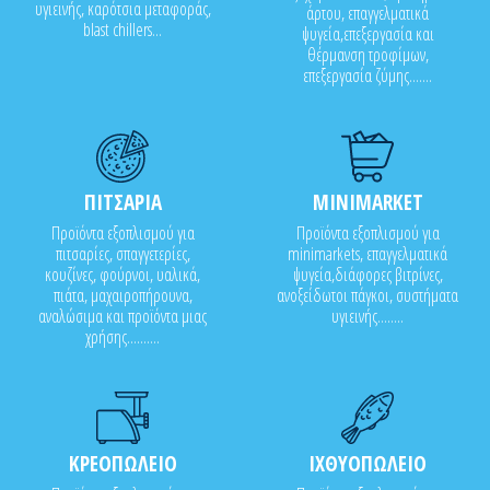
υγιεινής, καρότσια μεταφοράς,
άρτου, επαγγελματικά
blast chillers...
ψυγεία,επεξεργασία και
θέρμανση τροφίμων,
επεξεργασία ζύμης.......
ΠΙΤΣΑΡΙΑ
MINIMARKET
Προϊόντα εξοπλισμού για
Προϊόντα εξοπλισμού για
πιτσαρίες, σπαγγετερίες,
minimarkets, επαγγελματικά
κουζίνες, φούρνοι, υαλικά,
ψυγεία,διάφορες βιτρίνες,
πιάτα, μαχαιροπήρουνα,
ανοξείδωτοι πάγκοι, συστήματα
αναλώσιμα και προϊόντα μιας
υγιεινής........
χρήσης..........
ΚΡΕΟΠΩΛΕΙΟ
ΙΧΘΥΟΠΩΛΕΙΟ