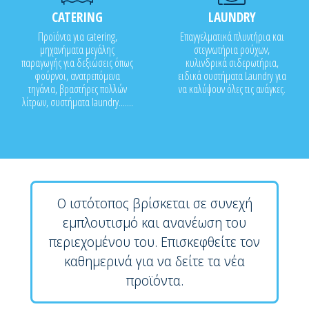
CATERING
LAUNDRY
Προϊόντα για catering,
Επαγγελματικά πλυντήρια και
μηχανήματα μεγάλης
στεγνωτήρια ρούχων,
παραγωγής για δεξιώσεις όπως
κυλινδρικά σιδερωτήρια,
φούρνοι, ανατρεπόμενα
ειδικά συστήματα Laundry για
τηγάνια, βραστήρες πολλών
να καλύψουν όλες τις ανάγκες.
λίτρων, συστήματα laundry.......
Ο ιστότοπος βρίσκεται σε συνεχή
εμπλουτισμό και ανανέωση του
περιεχομένου του. Επισκεφθείτε τον
καθημερινά για να δείτε τα νέα
προϊόντα.