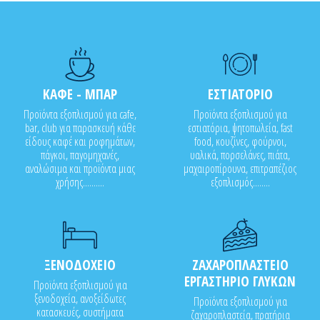
ΚΑΦΕ - ΜΠΑΡ
ΕΣΤΙΑΤΟΡΙΟ
Προϊόντα εξοπλισμού για cafe,
Προϊόντα εξοπλισμού για
bar, club για παρασκευή κάθε
εστιατόρια, ψητοπωλεία, fast
είδους καφέ και ροφημάτων,
food, κουζίνες, φούρνοι,
πάγκοι, παγομηχανές,
υαλικά, πορσελάνες, πιάτα,
αναλώσιμα και προϊόντα μιας
μαχαιροπίρουνα, επιτραπέζιος
χρήσης..........
εξοπλισμός........
ΞΕΝΟΔΟΧΕΙΟ
ΖΑΧΑΡΟΠΛΑΣΤΕΙΟ
ΕΡΓΑΣΤΗΡΙΟ ΓΛΥΚΩΝ
Προϊόντα εξοπλισμού για
ξενοδοχεία, ανοξείδωτες
Προϊόντα εξοπλισμού για
κατασκευές, συστήματα
ζαχαροπλαστεία, πρατήρια