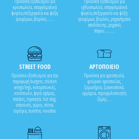
Προϊόντα εξοπλισμού για
Προϊόντα εξοπλισμού για
κρεοπωλεία, επαγγελματικά
ιχθυοπωλεία, επαγγελματικά
ψυγεία,επεξεργασία και ψύξη
ψυγεία,επεξεργασία και ψύξη
τροφίμων, βιτρίνες........
τροφίμων, βιτρίνες, μηχανήματα
απολέπισης, μηχανές
πάγου...........
STREET FOOD
ΑΡΤΟΠΟΙΕΙΟ
Προϊόντα εξοπλισμού για την
Προϊόντα για αρτοποιεία,
παραγωγή burgers, chicken
φούρνοι αρτοποιίας,
wings/legs, κοτομπουκιές,
ζυμωτήρια, ζυγοκοπτικά,
κοτόπουλο, ψητά σχάρας,
ερμάρια, στρογγυλοποιητές
πατάτες, τηγανητά, hot dog,
ζύμης.....
σάντουϊτς, γύρος, πίτσα,
τορτίγια, burritos, noodles