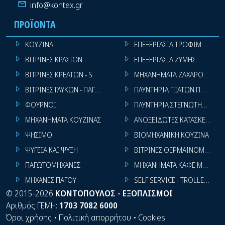
info@kontex.gr
ΠΡΟΪΌΝΤΑ
ΚΟΥΖΙΝΑ
ΕΠΕΞΕΡΓΑΣΙΑ ΤΡΟΦΙΜΩΝ
ΒΙΤΡΙΝΕΣ ΚΡΑΣΙΩΝ
ΕΠΕΞΕΡΓΑΣΙΑ ΖΥΜΗΣ
ΒΙΤΡΙΝΕΣ ΚΡΕΑΤΩΝ - SUPER MARKET
ΜΗΧΑΝΗΜΑΤΑ ΖΑΧΑΡΟΠΛΑΣΤ
ΒΙΤΡΙΝΕΣ ΓΛΥΚΩΝ - ΠΑΓΩΤΩΝ
ΠΛΥΝΤΗΡΙΑ ΠΙΑΤΩΝ ΠΟΤΗΡΙ
ΦΟΥΡΝΟΙ
ΠΛΥΝΤΗΡΙΑ ΣΤΕΓΝΩΤΗΡΙΑ ΣΙ
ΜΗΧΑΝΗΜΑΤΑ ΚΟΥΖΙΝΑΣ
ΑΝΟΞΕΙΔΩΤΕΣ ΚΑΤΑΣΚΕΥΕΣ
ΨΗΣΙΜΟ
ΒΙΟΜΗΧΑΝΙΚΗ ΚΟΥΖΙΝΑ
ΨΥΓΕΙΑ ΚΑΙ ΨΥΞΗ
ΒΙΤΡΙΝΕΣ ΘΕΡΜΑΙΝΟΜΕΝΕΣ
ΠΑΓΩΤΟΜΗΧΑΝΕΣ
ΜΗΧΑΝΗΜΑΤΑ ΚΑΦΕ ΜΠΑΡ
ΜΗΧΑΝΕΣ ΠΑΓΟΥ
SELF SERVICE - TROLLEY - LI
©
2015-2026
ΚΟΝΤΟΠΟΥΛΟΣ - ΕΞΟΠΛΙΣΜΟΙ
Αριθμός ΓΕΜΗ:
1703 7082 6000
Όροι χρήσης
•
Πολιτική απορρήτου
•
Cookies