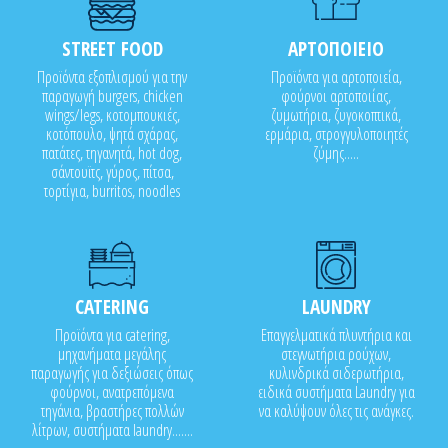
STREET FOOD
ΑΡΤΟΠΟΙΕΙΟ
Προϊόντα εξοπλισμού για την
Προϊόντα για αρτοποιεία,
παραγωγή burgers, chicken
φούρνοι αρτοποιίας,
wings/legs, κοτομπουκιές,
ζυμωτήρια, ζυγοκοπτικά,
κοτόπουλο, ψητά σχάρας,
ερμάρια, στρογγυλοποιητές
πατάτες, τηγανητά, hot dog,
ζύμης.....
σάντουϊτς, γύρος, πίτσα,
τορτίγια, burritos, noodles
CATERING
LAUNDRY
Προϊόντα για catering,
Επαγγελματικά πλυντήρια και
μηχανήματα μεγάλης
στεγνωτήρια ρούχων,
παραγωγής για δεξιώσεις όπως
κυλινδρικά σιδερωτήρια,
φούρνοι, ανατρεπόμενα
ειδικά συστήματα Laundry για
τηγάνια, βραστήρες πολλών
να καλύψουν όλες τις ανάγκες.
λίτρων, συστήματα laundry.......