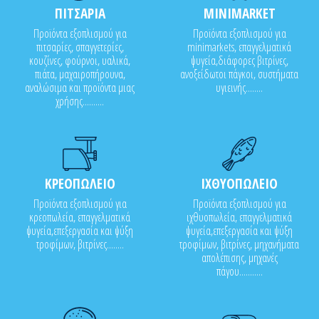
ΠΙΤΣΑΡΙΑ
MINIMARKET
Προϊόντα εξοπλισμού για
Προϊόντα εξοπλισμού για
πιτσαρίες, σπαγγετερίες,
minimarkets, επαγγελματικά
κουζίνες, φούρνοι, υαλικά,
ψυγεία,διάφορες βιτρίνες,
πιάτα, μαχαιροπήρουνα,
ανοξείδωτοι πάγκοι, συστήματα
αναλώσιμα και προϊόντα μιας
υγιεινής........
χρήσης..........
ΚΡΕΟΠΩΛΕΙΟ
ΙΧΘΥΟΠΩΛΕΙΟ
Προϊόντα εξοπλισμού για
Προϊόντα εξοπλισμού για
κρεοπωλεία, επαγγελματικά
ιχθυοπωλεία, επαγγελματικά
ψυγεία,επεξεργασία και ψύξη
ψυγεία,επεξεργασία και ψύξη
τροφίμων, βιτρίνες........
τροφίμων, βιτρίνες, μηχανήματα
απολέπισης, μηχανές
πάγου...........