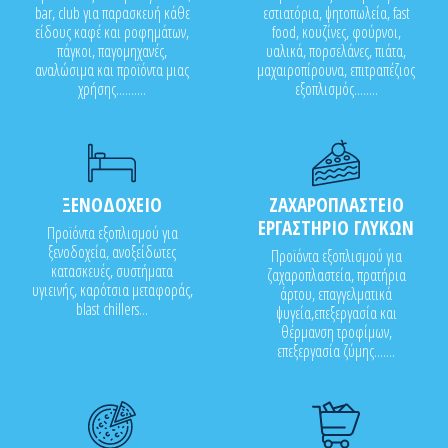
bar, club για παρασκευή κάθε
εστιατόρια, ψητοπωλεία, fast
είδους καφέ και ροφημάτων,
food, κουζίνες, φούρνοι,
πάγκοι, παγομηχανές,
υαλικά, πορσελάνες, πιάτα,
αναλώσιμα και προϊόντα μιας
μαχαιροπίρουνα, επιτραπέζιος
χρήσης..........
εξοπλισμός........
ΞΕΝΟΔΟΧΕΙΟ
ΖΑΧΑΡΟΠΛΑΣΤΕΙΟ
ΕΡΓΑΣΤΗΡΙΟ ΓΛΥΚΩΝ
Προϊόντα εξοπλισμού για
ξενοδοχεία, ανοξείδωτες
Προϊόντα εξοπλισμού για
κατασκευές, συστήματα
ζαχαροπλαστεία, πρατήρια
υγιεινής, καρότσια μεταφοράς,
άρτου, επαγγελματικά
blast chillers...
ψυγεία,επεξεργασία και
θέρμανση τροφίμων,
επεξεργασία ζύμης.......