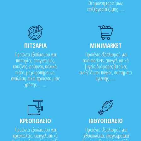
θέρμανση τροφίμων,
επεξεργασία ζύμης.......
ΠΙΤΣΑΡΙΑ
MINIMARKET
Προϊόντα εξοπλισμού για
Προϊόντα εξοπλισμού για
πιτσαρίες, σπαγγετερίες,
minimarkets, επαγγελματικά
κουζίνες, φούρνοι, υαλικά,
ψυγεία,διάφορες βιτρίνες,
πιάτα, μαχαιροπήρουνα,
ανοξείδωτοι πάγκοι, συστήματα
αναλώσιμα και προϊόντα μιας
υγιεινής........
χρήσης..........
ΚΡΕΟΠΩΛΕΙΟ
ΙΧΘΥΟΠΩΛΕΙΟ
Προϊόντα εξοπλισμού για
Προϊόντα εξοπλισμού για
κρεοπωλεία, επαγγελματικά
ιχθυοπωλεία, επαγγελματικά