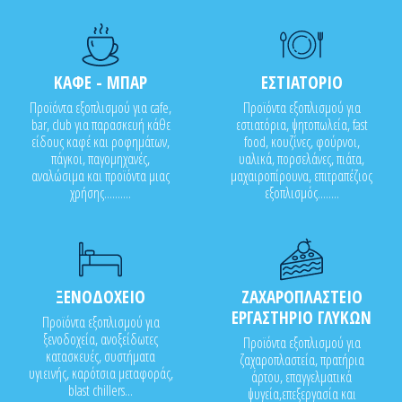
ΚΑΦΕ - ΜΠΑΡ
ΕΣΤΙΑΤΟΡΙΟ
Προϊόντα εξοπλισμού για cafe,
Προϊόντα εξοπλισμού για
bar, club για παρασκευή κάθε
εστιατόρια, ψητοπωλεία, fast
είδους καφέ και ροφημάτων,
food, κουζίνες, φούρνοι,
πάγκοι, παγομηχανές,
υαλικά, πορσελάνες, πιάτα,
αναλώσιμα και προϊόντα μιας
μαχαιροπίρουνα, επιτραπέζιος
χρήσης..........
εξοπλισμός........
ΞΕΝΟΔΟΧΕΙΟ
ΖΑΧΑΡΟΠΛΑΣΤΕΙΟ
ΕΡΓΑΣΤΗΡΙΟ ΓΛΥΚΩΝ
Προϊόντα εξοπλισμού για
ξενοδοχεία, ανοξείδωτες
Προϊόντα εξοπλισμού για
κατασκευές, συστήματα
ζαχαροπλαστεία, πρατήρια
υγιεινής, καρότσια μεταφοράς,
άρτου, επαγγελματικά
blast chillers...
ψυγεία,επεξεργασία και