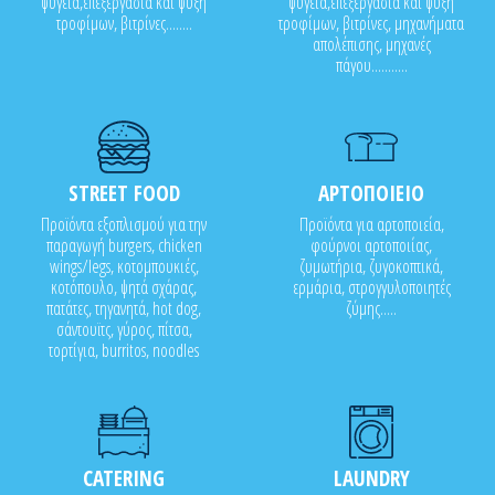
ψυγεία,επεξεργασία και ψύξη
ψυγεία,επεξεργασία και ψύξη
τροφίμων, βιτρίνες........
τροφίμων, βιτρίνες, μηχανήματα
απολέπισης, μηχανές
πάγου...........
STREET FOOD
ΑΡΤΟΠΟΙΕΙΟ
Προϊόντα εξοπλισμού για την
Προϊόντα για αρτοποιεία,
παραγωγή burgers, chicken
φούρνοι αρτοποιίας,
wings/legs, κοτομπουκιές,
ζυμωτήρια, ζυγοκοπτικά,
κοτόπουλο, ψητά σχάρας,
ερμάρια, στρογγυλοποιητές
πατάτες, τηγανητά, hot dog,
ζύμης.....
σάντουϊτς, γύρος, πίτσα,
τορτίγια, burritos, noodles
CATERING
LAUNDRY