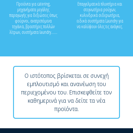
Προϊόντα για catering,
Επαγγελματικά πλυντήρια και
μηχανήματα μεγάλης
στεγνωτήρια ρούχων,
παραγωγής για δεξιώσεις όπως
κυλινδρικά σιδερωτήρια,
φούρνοι, ανατρεπόμενα
ειδικά συστήματα Laundry για
τηγάνια, βραστήρες πολλών
να καλύψουν όλες τις ανάγκες.
λίτρων, συστήματα laundry.......
Ο ιστότοπος βρίσκεται σε συνεχή
εμπλουτισμό και ανανέωση του
περιεχομένου του. Επισκεφθείτε τον
καθημερινά για να δείτε τα νέα
προϊόντα.