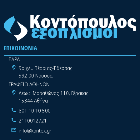
ΕΠΙΚΟΙΝΩΝΊΑ
ΕΔΡΑ
9ο χλμ Βέροιας-Έδεσσας
592 00 Νάουσα
ΓΡΑΦΕΙΟ ΑΘΗΝΩΝ
Λεωφ. Μαραθώνος 110, Γέρακας
15344 Αθήνα
801 10 10 500
2110012721
info@kontex.gr