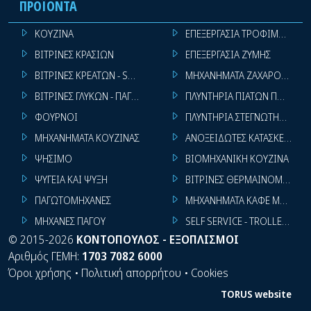
ΠΡΟΪΌΝΤΑ
ΚΟΥΖΙΝΑ
ΕΠΕΞΕΡΓΑΣΙΑ ΤΡΟΦΙΜΩΝ
ΒΙΤΡΙΝΕΣ ΚΡΑΣΙΩΝ
ΕΠΕΞΕΡΓΑΣΙΑ ΖΥΜΗΣ
ΒΙΤΡΙΝΕΣ ΚΡΕΑΤΩΝ - SUPER MARKET
ΜΗΧΑΝΗΜΑΤΑ ΖΑΧΑΡΟΠΛΑΣΤ
ΒΙΤΡΙΝΕΣ ΓΛΥΚΩΝ - ΠΑΓΩΤΩΝ
ΠΛΥΝΤΗΡΙΑ ΠΙΑΤΩΝ ΠΟΤΗΡΙ
ΦΟΥΡΝΟΙ
ΠΛΥΝΤΗΡΙΑ ΣΤΕΓΝΩΤΗΡΙΑ ΣΙ
ΜΗΧΑΝΗΜΑΤΑ ΚΟΥΖΙΝΑΣ
ΑΝΟΞΕΙΔΩΤΕΣ ΚΑΤΑΣΚΕΥΕΣ
ΨΗΣΙΜΟ
ΒΙΟΜΗΧΑΝΙΚΗ ΚΟΥΖΙΝΑ
ΨΥΓΕΙΑ ΚΑΙ ΨΥΞΗ
ΒΙΤΡΙΝΕΣ ΘΕΡΜΑΙΝΟΜΕΝΕΣ
ΠΑΓΩΤΟΜΗΧΑΝΕΣ
ΜΗΧΑΝΗΜΑΤΑ ΚΑΦΕ ΜΠΑΡ
ΜΗΧΑΝΕΣ ΠΑΓΟΥ
SELF SERVICE - TROLLEY - LI
©
2015-2026
ΚΟΝΤΟΠΟΥΛΟΣ - ΕΞΟΠΛΙΣΜΟΙ
Αριθμός ΓΕΜΗ:
1703 7082 6000
Όροι χρήσης
•
Πολιτική απορρήτου
•
Cookies
TORUS website