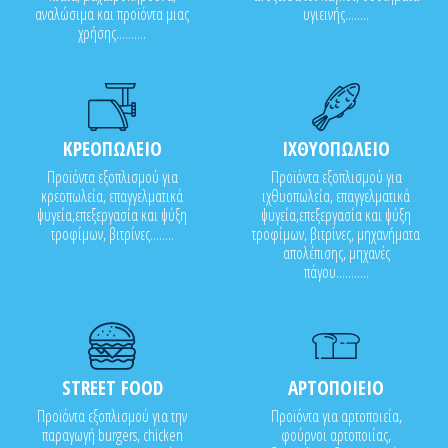
αναλώσιμα και προϊόντα μιας
υγιεινής........
χρήσης..........
ΚΡΕΟΠΩΛΕΙΟ
ΙΧΘΥΟΠΩΛΕΙΟ
Προϊόντα εξοπλισμού για
Προϊόντα εξοπλισμού για
κρεοπωλεία, επαγγελματικά
ιχθυοπωλεία, επαγγελματικά
ψυγεία,επεξεργασία και ψύξη
ψυγεία,επεξεργασία και ψύξη
τροφίμων, βιτρίνες........
τροφίμων, βιτρίνες, μηχανήματα
απολέπισης, μηχανές
πάγου...........
STREET FOOD
ΑΡΤΟΠΟΙΕΙΟ
Προϊόντα εξοπλισμού για την
Προϊόντα για αρτοποιεία,
παραγωγή burgers, chicken
φούρνοι αρτοποιίας,