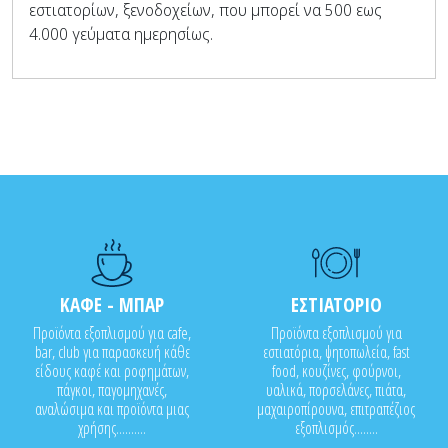
εστιατορίων, ξενοδοχείων, που μπορεί να 500 εως
4.000 γεύματα ημερησίως.
ΚΑΦΕ - ΜΠΑΡ
ΕΣΤΙΑΤΟΡΙΟ
Προϊόντα εξοπλισμού για cafe,
Προϊόντα εξοπλισμού για
bar, club για παρασκευή κάθε
εστιατόρια, ψητοπωλεία, fast
είδους καφέ και ροφημάτων,
food, κουζίνες, φούρνοι,
πάγκοι, παγομηχανές,
υαλικά, πορσελάνες, πιάτα,
αναλώσιμα και προϊόντα μιας
μαχαιροπίρουνα, επιτραπέζιος
χρήσης..........
εξοπλισμός........