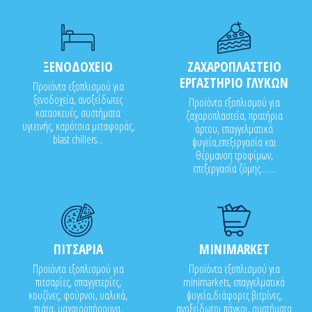
ΞΕΝΟΔΟΧΕΙΟ
ΖΑΧΑΡΟΠΛΑΣΤΕΙΟ
ΕΡΓΑΣΤΗΡΙΟ ΓΛΥΚΩΝ
Προϊόντα εξοπλισμού για
ξενοδοχεία, ανοξείδωτες
Προϊόντα εξοπλισμού για
κατασκευές, συστήματα
ζαχαροπλαστεία, πρατήρια
υγιεινής, καρότσια μεταφοράς,
άρτου, επαγγελματικά
blast chillers...
ψυγεία,επεξεργασία και
θέρμανση τροφίμων,
επεξεργασία ζύμης.......
ΠΙΤΣΑΡΙΑ
MINIMARKET
Προϊόντα εξοπλισμού για
Προϊόντα εξοπλισμού για
πιτσαρίες, σπαγγετερίες,
minimarkets, επαγγελματικά
κουζίνες, φούρνοι, υαλικά,
ψυγεία,διάφορες βιτρίνες,
πιάτα, μαχαιροπήρουνα,
ανοξείδωτοι πάγκοι, συστήματα