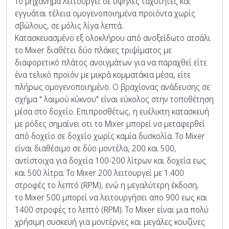
Το μηχάνημα λειτουργεί σε υψηλές ταχύτητες και
εγγυάται τέλεια ομογενοποιημένα προϊόντα χωρίς
σβώλους, σε μόλις λίγα λεπτά.
Κατασκευασμένο εξ ολοκλήρου από ανοξείδωτο ατσάλι
το Mixer διαθέτει δύο πλάκες τριψίματος με
διαφορετικό πλάτος ανοιγμάτων για να παραχθεί είτε
ένα τελικό προϊόν με μικρά κομματάκια μέσα, είτε
πλήρως ομογενοποιημένο. Ο βραχίονας ανάδευσης σε
σχήμα " λαιμού κύκνου" είναι εύκολος στην τοποθέτηση
μέσα στο δοχείο. Επιπροσθέτως, η ευέλικτη κατασκευή
με ρόδες σημαίνει οτι το Mixer μπορεί νσ μεταφερθεί
από δοχείο σε δοχείο χωρίς καμία δυσκολία. Το Mixer
είναι διαθέσιμο σε δύο μοντέλα, 200 και 500,
αντίστοιχα για δοχεία 100-200 λίτρων και δοχεία εως
και 500 λίτρα. Το Mixer 200 λειτουργεί με 1.400
στροφές το λεπτό (RPM), ενώ η μεγαλύτερη έκδοση,
το Mixer 500 μπορεί να λειτουργήσει απο 900 εως και
1400 στροφές το λεπτό (RPM). Το Mixer είναι μια πολύ
χρήσιμη συσκευή για μοντέρνες και μεγάλες κουζίνες