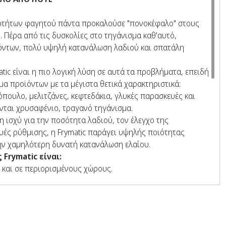
οτήτων φαγητού πάντα προκαλούσε "πονοκέφαλο" στους
. Πέρα από τις δυσκολίες στο τηγάνισμα καθ'αυτό,
όντων, πολύ υψηλή κατανάλωση λαδιού και σπατάλη
tic είναι η πιο λογική λύση σε αυτά τα προβλήματα, επειδή
σμα προϊόντων με τα μέγιστα θετικά χαρακτηριστικά:
τόπουλο, μελιτζάνες, κεφτεδάκια, γλυκές παρασκευές και
νται χρυσαφένιο, τραγανό τηγάνισμα.
 ισχύ για την ποσότητα λαδιού, τον έλεγχο της
υές ρύθμισης, η Frymatic παράγει υψηλής ποιότητας
ην χαμηλότερη δυνατή κατανάλωση ελαίου.
Frymatic είναι:
και σε περιορισμένους χώρους.
λειάς και κούρασης.
με άλλες φάσεις της διαδικασίας.
 για το λάδι τηγανίσματος.
ότητας και εύκολο στην πέψη.