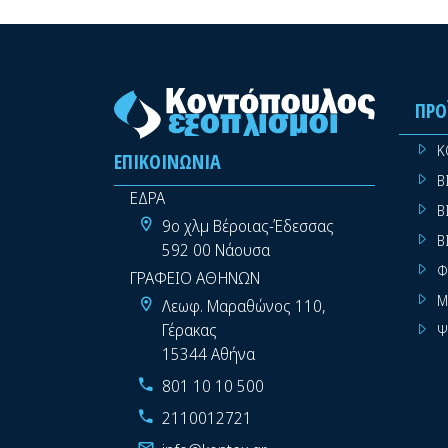
ΠΡΟ
Κ
ΕΠΙΚΟΙΝΩΝΊΑ
Β
ΕΔΡΑ
Β
9ο χλμ Βέροιας-Έδεσσας
Β
592 00 Νάουσα
Φ
ΓΡΑΦΕΙΟ ΑΘΗΝΩΝ
Μ
Λεωφ. Μαραθώνος 110,
Γέρακας
Ψ
15344 Αθήνα
801 10 10 500
2110012721