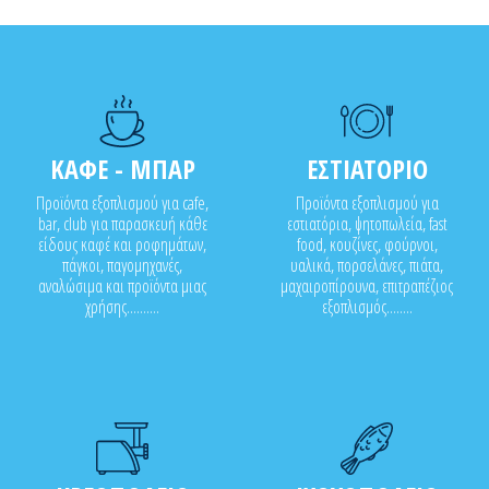
ΚΑΦΕ - ΜΠΑΡ
ΕΣΤΙΑΤΟΡΙΟ
Προϊόντα εξοπλισμού για cafe,
Προϊόντα εξοπλισμού για
bar, club για παρασκευή κάθε
εστιατόρια, ψητοπωλεία, fast
είδους καφέ και ροφημάτων,
food, κουζίνες, φούρνοι,
πάγκοι, παγομηχανές,
υαλικά, πορσελάνες, πιάτα,
αναλώσιμα και προϊόντα μιας
μαχαιροπίρουνα, επιτραπέζιος
χρήσης..........
εξοπλισμός........