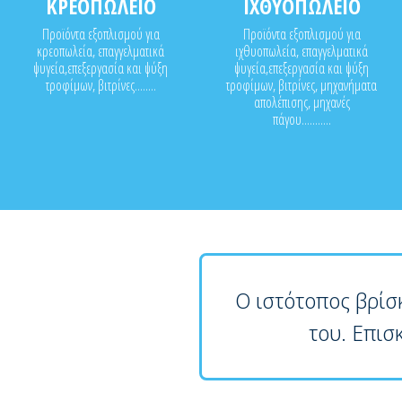
ΚΡΕΟΠΩΛΕΙΟ
ΙΧΘΥΟΠΩΛΕΙΟ
Προϊόντα εξοπλισμού για
Προϊόντα εξοπλισμού για
κρεοπωλεία, επαγγελματικά
ιχθυοπωλεία, επαγγελματικά
ψυγεία,επεξεργασία και ψύξη
ψυγεία,επεξεργασία και ψύξη
τροφίμων, βιτρίνες........
τροφίμων, βιτρίνες, μηχανήματα
απολέπισης, μηχανές
πάγου...........
Ο ιστότοπος βρίσ
του. Επισ