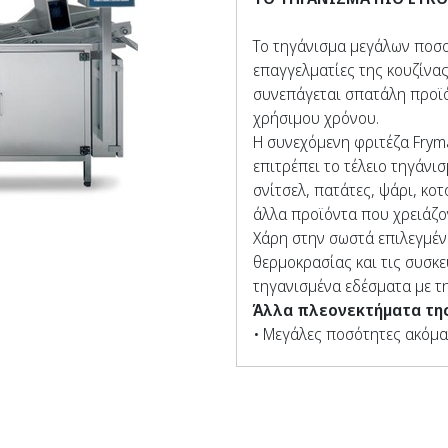
Το τηγάνισμα μεγάλων ποσ
επαγγελματίες της κουζίνας
συνεπάγεται σπατάλη προϊ
χρήσιμου χρόνου.
Η συνεχόμενη φριτέζα Fryma
επιτρέπει το τέλειο τηγάνι
σνίτσελ, πατάτες, ψάρι, κο
άλλα προϊόντα που χρειάζο
Χάρη στην σωστά επιλεγμένη
θερμοκρασίας και τις συσκε
τηγανισμένα εδέσματα με τ
Άλλα πλεονεκτήματα της 
•
Μεγάλες ποσότητες ακόμα 
• Ελάχιστες απαιτήσεις δου
• Η παραγωγή σε συνάρτηση 
• Μεγαλύτερη διάρκεια ζωής
• Τελικό προϊόν υψηλής ποι