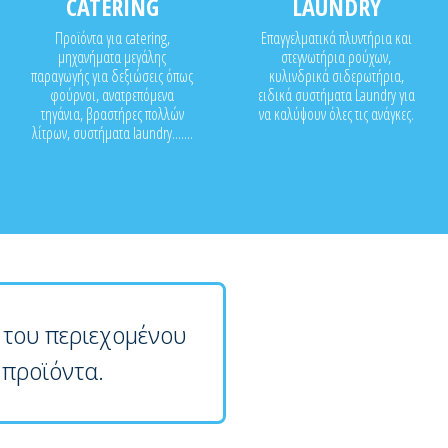
CATERING
LAUNDRY
Προϊόντα για catering,
Επαγγελματικά πλυντήρια και
μηχανήματα μεγάλης
στεγνωτήρια ρούχων,
παραγωγής για δεξιώσεις όπως
κυλινδρικά σιδερωτήρια,
φούρνοι, ανατρεπόμενα
ειδικά συστήματα Laundry για
τηγάνια, βραστήρες πολλών
να καλύψουν όλες τις ανάγκες.
λίτρων, συστήματα laundry.......
 του περιεχομένου
 προϊόντα.