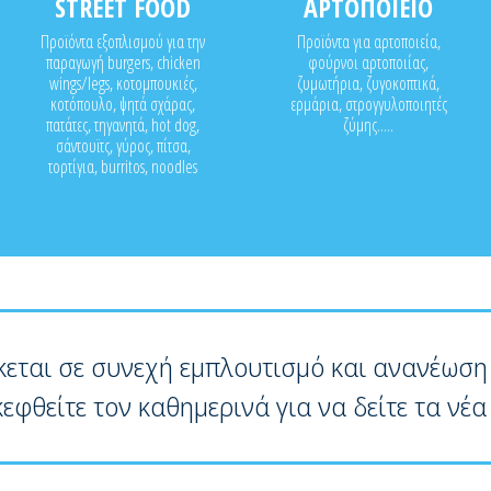
STREET FOOD
ΑΡΤΟΠΟΙΕΙΟ
Προϊόντα εξοπλισμού για την
Προϊόντα για αρτοποιεία,
παραγωγή burgers, chicken
φούρνοι αρτοποιίας,
wings/legs, κοτομπουκιές,
ζυμωτήρια, ζυγοκοπτικά,
κοτόπουλο, ψητά σχάρας,
ερμάρια, στρογγυλοποιητές
πατάτες, τηγανητά, hot dog,
ζύμης.....
σάντουϊτς, γύρος, πίτσα,
τορτίγια, burritos, noodles
κεται σε συνεχή εμπλουτισμό και ανανέωση
κεφθείτε τον καθημερινά για να δείτε τα νέα