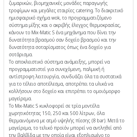
ζυμαρικών, βιομηχανικές μονάδες παραγωγής
τροφίμων και μεγάλες εταιρίες catering. Το διακριτικό
ημισφαιρικό σχήμα wok, το προγραμματιζόμενο
σύστημα μίξης και ο ακριβής έλεγχος θερμοκρασίας,
κάνουν το Mix-Matic S ένα μηχάνημα που δίνει την
δυνατότητα βρασμού σαν δοχείο βρασμού και την
δυνατότητα σοταρίσματος όπως ένα δοχείο για
σοτάρισμα.
Το αποκλειστικό σύστημα ανάμειξης, μπορεί να
προγραμματιστεί για συνεχόμενη, παλμική ή
αντίστροφη λειτουργία, συνδυάζει όλα τα συστατικά
για το τέλειο αποτέλεσμα, αποτρέπει τα υλικά να
κολλήσουν στο δοχείο και επιτρέπει το ομοιόμορφο
μαγείρεμα.
Το Mix-Matic S κυκλοφορεί σε τρία μοντέλα
χωρητικότητας 150, 250 και 500 λίτρων, όλα
θερμαινόμενα με ατμό υψηλής πίεσης (8 bar). Μετά το
μαγείρεμα, το τελικό προϊόν μπορεί να αντληθεί από
την βαλβίδα με την οποία είναι εξοπλισμένο το