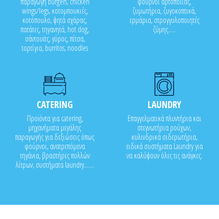
παραγωγή burgers, chicken
φούρνοι αρτοποιίας,
wings/legs, κοτομπουκιές,
ζυμωτήρια, ζυγοκοπτικά,
κοτόπουλο, ψητά σχάρας,
ερμάρια, στρογγυλοποιητές
πατάτες, τηγανητά, hot dog,
ζύμης.....
σάντουϊτς, γύρος, πίτσα,
τορτίγια, burritos, noodles
CATERING
LAUNDRY
Προϊόντα για catering,
Επαγγελματικά πλυντήρια και
μηχανήματα μεγάλης
στεγνωτήρια ρούχων,
παραγωγής για δεξιώσεις όπως
κυλινδρικά σιδερωτήρια,
φούρνοι, ανατρεπόμενα
ειδικά συστήματα Laundry για
τηγάνια, βραστήρες πολλών
να καλύψουν όλες τις ανάγκες.
λίτρων, συστήματα laundry.......