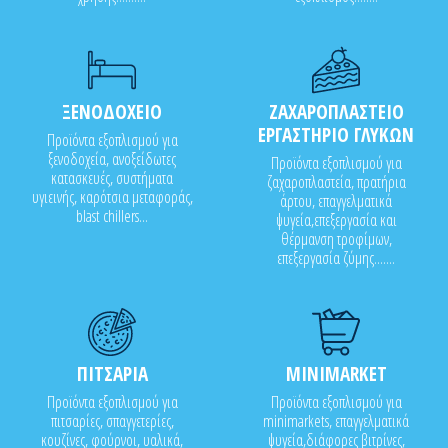
ΞΕΝΟΔΟΧΕΙΟ
ΖΑΧΑΡΟΠΛΑΣΤΕΙΟ
ΕΡΓΑΣΤΗΡΙΟ ΓΛΥΚΩΝ
Προϊόντα εξοπλισμού για
ξενοδοχεία, ανοξείδωτες
Προϊόντα εξοπλισμού για
κατασκευές, συστήματα
ζαχαροπλαστεία, πρατήρια
υγιεινής, καρότσια μεταφοράς,
άρτου, επαγγελματικά
blast chillers...
ψυγεία,επεξεργασία και
θέρμανση τροφίμων,
επεξεργασία ζύμης.......
ΠΙΤΣΑΡΙΑ
MINIMARKET
Προϊόντα εξοπλισμού για
Προϊόντα εξοπλισμού για
πιτσαρίες, σπαγγετερίες,
minimarkets, επαγγελματικά
κουζίνες, φούρνοι, υαλικά,
ψυγεία,διάφορες βιτρίνες,