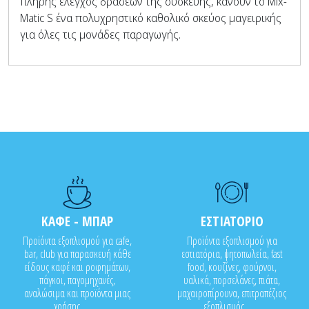
πλήρης έλεγχος δράσεων της συσκευής, κάνουν το Mix-
Matic S ένα πολυχρηστικό καθολικό σκεύος μαγειρικής
για όλες τις μονάδες παραγωγής.
ΚΑΦΕ - ΜΠΑΡ
ΕΣΤΙΑΤΟΡΙΟ
Προϊόντα εξοπλισμού για cafe,
Προϊόντα εξοπλισμού για
bar, club για παρασκευή κάθε
εστιατόρια, ψητοπωλεία, fast
είδους καφέ και ροφημάτων,
food, κουζίνες, φούρνοι,
πάγκοι, παγομηχανές,
υαλικά, πορσελάνες, πιάτα,
αναλώσιμα και προϊόντα μιας
μαχαιροπίρουνα, επιτραπέζιος
χρήσης..........
εξοπλισμός........