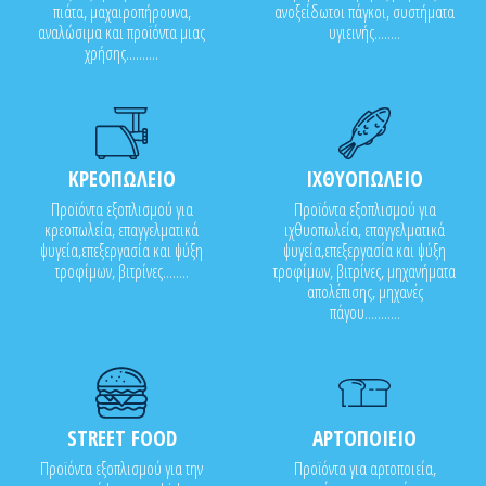
πιάτα, μαχαιροπήρουνα,
ανοξείδωτοι πάγκοι, συστήματα
αναλώσιμα και προϊόντα μιας
υγιεινής........
χρήσης..........
ΚΡΕΟΠΩΛΕΙΟ
ΙΧΘΥΟΠΩΛΕΙΟ
Προϊόντα εξοπλισμού για
Προϊόντα εξοπλισμού για
κρεοπωλεία, επαγγελματικά
ιχθυοπωλεία, επαγγελματικά
ψυγεία,επεξεργασία και ψύξη
ψυγεία,επεξεργασία και ψύξη
τροφίμων, βιτρίνες........
τροφίμων, βιτρίνες, μηχανήματα
απολέπισης, μηχανές
πάγου...........
STREET FOOD
ΑΡΤΟΠΟΙΕΙΟ
Προϊόντα εξοπλισμού για την
Προϊόντα για αρτοποιεία,