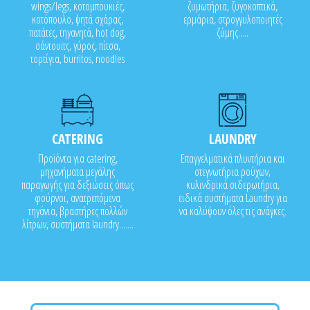
wings/legs, κοτομπουκιές,
ζυμωτήρια, ζυγοκοπτικά,
κοτόπουλο, ψητά σχάρας,
ερμάρια, στρογγυλοποιητές
πατάτες, τηγανητά, hot dog,
ζύμης.....
σάντουϊτς, γύρος, πίτσα,
τορτίγια, burritos, noodles
CATERING
LAUNDRY
Προϊόντα για catering,
Επαγγελματικά πλυντήρια και
μηχανήματα μεγάλης
στεγνωτήρια ρούχων,
παραγωγής για δεξιώσεις όπως
κυλινδρικά σιδερωτήρια,
φούρνοι, ανατρεπόμενα
ειδικά συστήματα Laundry για
τηγάνια, βραστήρες πολλών
να καλύψουν όλες τις ανάγκες.
λίτρων, συστήματα laundry.......