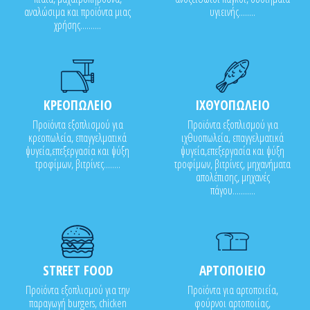
αναλώσιμα και προϊόντα μιας
υγιεινής........
χρήσης..........
ΚΡΕΟΠΩΛΕΙΟ
ΙΧΘΥΟΠΩΛΕΙΟ
Προϊόντα εξοπλισμού για
Προϊόντα εξοπλισμού για
κρεοπωλεία, επαγγελματικά
ιχθυοπωλεία, επαγγελματικά
ψυγεία,επεξεργασία και ψύξη
ψυγεία,επεξεργασία και ψύξη
τροφίμων, βιτρίνες........
τροφίμων, βιτρίνες, μηχανήματα
απολέπισης, μηχανές
πάγου...........
STREET FOOD
ΑΡΤΟΠΟΙΕΙΟ
Προϊόντα εξοπλισμού για την
Προϊόντα για αρτοποιεία,
παραγωγή burgers, chicken
φούρνοι αρτοποιίας,