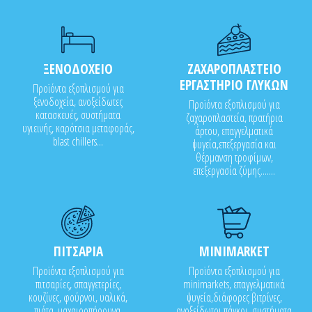
ΞΕΝΟΔΟΧΕΙΟ
ΖΑΧΑΡΟΠΛΑΣΤΕΙΟ
ΕΡΓΑΣΤΗΡΙΟ ΓΛΥΚΩΝ
Προϊόντα εξοπλισμού για
ξενοδοχεία, ανοξείδωτες
Προϊόντα εξοπλισμού για
κατασκευές, συστήματα
ζαχαροπλαστεία, πρατήρια
υγιεινής, καρότσια μεταφοράς,
άρτου, επαγγελματικά
blast chillers...
ψυγεία,επεξεργασία και
θέρμανση τροφίμων,
επεξεργασία ζύμης.......
ΠΙΤΣΑΡΙΑ
MINIMARKET
Προϊόντα εξοπλισμού για
Προϊόντα εξοπλισμού για
πιτσαρίες, σπαγγετερίες,
minimarkets, επαγγελματικά
κουζίνες, φούρνοι, υαλικά,
ψυγεία,διάφορες βιτρίνες,
πιάτα, μαχαιροπήρουνα,
ανοξείδωτοι πάγκοι, συστήματα