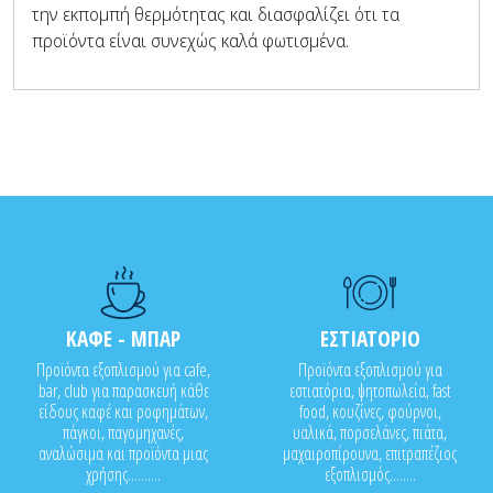
την εκπομπή θερμότητας και διασφαλίζει ότι τα
προϊόντα είναι συνεχώς καλά φωτισμένα.
ΚΑΦΕ - ΜΠΑΡ
ΕΣΤΙΑΤΟΡΙΟ
Προϊόντα εξοπλισμού για cafe,
Προϊόντα εξοπλισμού για
bar, club για παρασκευή κάθε
εστιατόρια, ψητοπωλεία, fast
είδους καφέ και ροφημάτων,
food, κουζίνες, φούρνοι,
πάγκοι, παγομηχανές,
υαλικά, πορσελάνες, πιάτα,
αναλώσιμα και προϊόντα μιας
μαχαιροπίρουνα, επιτραπέζιος
χρήσης..........
εξοπλισμός........