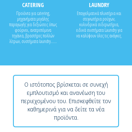
CATERING
LAUNDRY
Προϊόντα για catering,
Επαγγελματικά πλυντήρια και
μηχανήματα μεγάλης
στεγνωτήρια ρούχων,
παραγωγής για δεξιώσεις όπως
κυλινδρικά σιδερωτήρια,
φούρνοι, ανατρεπόμενα
ειδικά συστήματα Laundry για
τηγάνια, βραστήρες πολλών
να καλύψουν όλες τις ανάγκες.
λίτρων, συστήματα laundry.......
Ο ιστότοπος βρίσκεται σε συνεχή
εμπλουτισμό και ανανέωση του
περιεχομένου του. Επισκεφθείτε τον
καθημερινά για να δείτε τα νέα
προϊόντα.