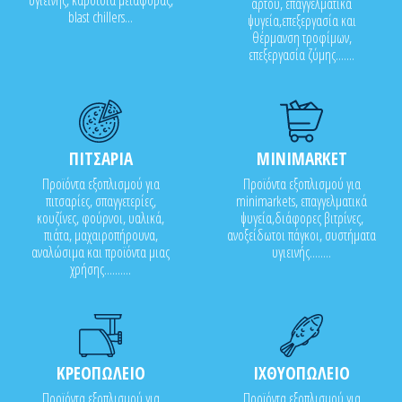
υγιεινής, καρότσια μεταφοράς,
άρτου, επαγγελματικά
blast chillers...
ψυγεία,επεξεργασία και
θέρμανση τροφίμων,
επεξεργασία ζύμης.......
ΠΙΤΣΑΡΙΑ
MINIMARKET
Προϊόντα εξοπλισμού για
Προϊόντα εξοπλισμού για
πιτσαρίες, σπαγγετερίες,
minimarkets, επαγγελματικά
κουζίνες, φούρνοι, υαλικά,
ψυγεία,διάφορες βιτρίνες,
πιάτα, μαχαιροπήρουνα,
ανοξείδωτοι πάγκοι, συστήματα
αναλώσιμα και προϊόντα μιας
υγιεινής........
χρήσης..........
ΚΡΕΟΠΩΛΕΙΟ
ΙΧΘΥΟΠΩΛΕΙΟ
Προϊόντα εξοπλισμού για
Προϊόντα εξοπλισμού για