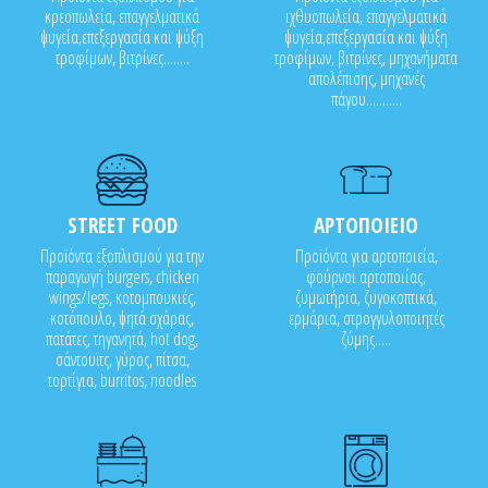
κρεοπωλεία, επαγγελματικά
ιχθυοπωλεία, επαγγελματικά
ψυγεία,επεξεργασία και ψύξη
ψυγεία,επεξεργασία και ψύξη
τροφίμων, βιτρίνες........
τροφίμων, βιτρίνες, μηχανήματα
απολέπισης, μηχανές
πάγου...........
STREET FOOD
ΑΡΤΟΠΟΙΕΙΟ
Προϊόντα εξοπλισμού για την
Προϊόντα για αρτοποιεία,
παραγωγή burgers, chicken
φούρνοι αρτοποιίας,
wings/legs, κοτομπουκιές,
ζυμωτήρια, ζυγοκοπτικά,
κοτόπουλο, ψητά σχάρας,
ερμάρια, στρογγυλοποιητές
πατάτες, τηγανητά, hot dog,
ζύμης.....
σάντουϊτς, γύρος, πίτσα,
τορτίγια, burritos, noodles