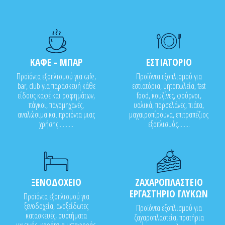
ΚΑΦΕ - ΜΠΑΡ
ΕΣΤΙΑΤΟΡΙΟ
Προϊόντα εξοπλισμού για cafe,
Προϊόντα εξοπλισμού για
bar, club για παρασκευή κάθε
εστιατόρια, ψητοπωλεία, fast
είδους καφέ και ροφημάτων,
food, κουζίνες, φούρνοι,
πάγκοι, παγομηχανές,
υαλικά, πορσελάνες, πιάτα,
αναλώσιμα και προϊόντα μιας
μαχαιροπίρουνα, επιτραπέζιος
χρήσης..........
εξοπλισμός........
ΞΕΝΟΔΟΧΕΙΟ
ΖΑΧΑΡΟΠΛΑΣΤΕΙΟ
ΕΡΓΑΣΤΗΡΙΟ ΓΛΥΚΩΝ
Προϊόντα εξοπλισμού για
ξενοδοχεία, ανοξείδωτες
Προϊόντα εξοπλισμού για
κατασκευές, συστήματα
ζαχαροπλαστεία, πρατήρια