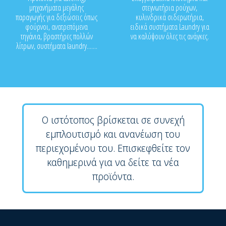
μηχανήματα μεγάλης
στεγνωτήρια ρούχων,
παραγωγής για δεξιώσεις όπως
κυλινδρικά σιδερωτήρια,
φούρνοι, ανατρεπόμενα
ειδικά συστήματα Laundry για
τηγάνια, βραστήρες πολλών
να καλύψουν όλες τις ανάγκες.
λίτρων, συστήματα laundry.......
Ο ιστότοπος βρίσκεται σε συνεχή
εμπλουτισμό και ανανέωση του
περιεχομένου του. Επισκεφθείτε τον
καθημερινά για να δείτε τα νέα
προϊόντα.