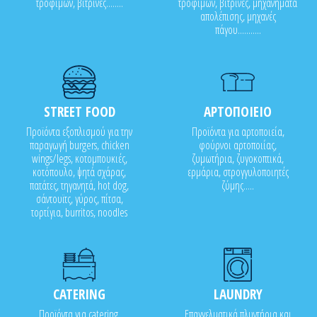
τροφίμων, βιτρίνες........
τροφίμων, βιτρίνες, μηχανήματα
απολέπισης, μηχανές
πάγου...........
STREET FOOD
ΑΡΤΟΠΟΙΕΙΟ
Προϊόντα εξοπλισμού για την
Προϊόντα για αρτοποιεία,
παραγωγή burgers, chicken
φούρνοι αρτοποιίας,
wings/legs, κοτομπουκιές,
ζυμωτήρια, ζυγοκοπτικά,
κοτόπουλο, ψητά σχάρας,
ερμάρια, στρογγυλοποιητές
πατάτες, τηγανητά, hot dog,
ζύμης.....
σάντουϊτς, γύρος, πίτσα,
τορτίγια, burritos, noodles
CATERING
LAUNDRY
Προϊόντα για catering,
Επαγγελματικά πλυντήρια και