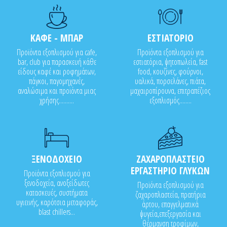
ΚΑΦΕ - ΜΠΑΡ
ΕΣΤΙΑΤΟΡΙΟ
Προϊόντα εξοπλισμού για cafe,
Προϊόντα εξοπλισμού για
bar, club για παρασκευή κάθε
εστιατόρια, ψητοπωλεία, fast
είδους καφέ και ροφημάτων,
food, κουζίνες, φούρνοι,
πάγκοι, παγομηχανές,
υαλικά, πορσελάνες, πιάτα,
αναλώσιμα και προϊόντα μιας
μαχαιροπίρουνα, επιτραπέζιος
χρήσης..........
εξοπλισμός........
ΞΕΝΟΔΟΧΕΙΟ
ΖΑΧΑΡΟΠΛΑΣΤΕΙΟ
ΕΡΓΑΣΤΗΡΙΟ ΓΛΥΚΩΝ
Προϊόντα εξοπλισμού για
ξενοδοχεία, ανοξείδωτες
Προϊόντα εξοπλισμού για
κατασκευές, συστήματα
ζαχαροπλαστεία, πρατήρια
υγιεινής, καρότσια μεταφοράς,
άρτου, επαγγελματικά
blast chillers...
ψυγεία,επεξεργασία και
θέρμανση τροφίμων,