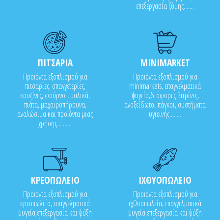
επεξεργασία ζύμης.......
ΠΙΤΣΑΡΙΑ
MINIMARKET
Προϊόντα εξοπλισμού για
Προϊόντα εξοπλισμού για
πιτσαρίες, σπαγγετερίες,
minimarkets, επαγγελματικά
κουζίνες, φούρνοι, υαλικά,
ψυγεία,διάφορες βιτρίνες,
πιάτα, μαχαιροπήρουνα,
ανοξείδωτοι πάγκοι, συστήματα
αναλώσιμα και προϊόντα μιας
υγιεινής........
χρήσης..........
ΚΡΕΟΠΩΛΕΙΟ
ΙΧΘΥΟΠΩΛΕΙΟ
Προϊόντα εξοπλισμού για
Προϊόντα εξοπλισμού για
κρεοπωλεία, επαγγελματικά
ιχθυοπωλεία, επαγγελματικά
ψυγεία,επεξεργασία και ψύξη
ψυγεία,επεξεργασία και ψύξη