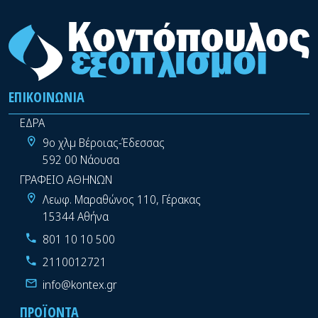
ΕΠΙΚΟΙΝΩΝΊΑ
ΕΔΡΑ
9ο χλμ Βέροιας-Έδεσσας
592 00 Νάουσα
ΓΡΑΦΕΙΟ ΑΘΗΝΩΝ
Λεωφ. Μαραθώνος 110, Γέρακας
15344 Αθήνα
801 10 10 500
2110012721
info@kontex.gr
ΠΡΟΪΌΝΤΑ