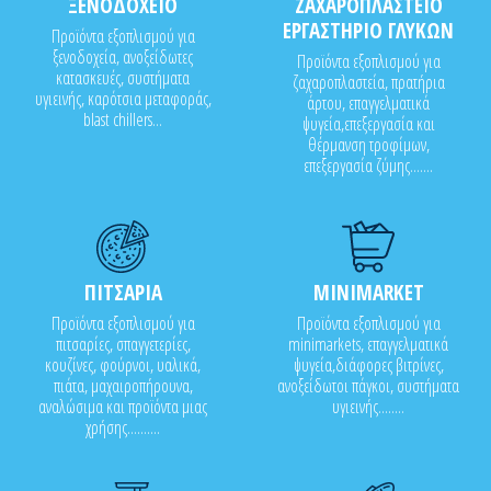
ΞΕΝΟΔΟΧΕΙΟ
ΖΑΧΑΡΟΠΛΑΣΤΕΙΟ
ΕΡΓΑΣΤΗΡΙΟ ΓΛΥΚΩΝ
Προϊόντα εξοπλισμού για
ξενοδοχεία, ανοξείδωτες
Προϊόντα εξοπλισμού για
κατασκευές, συστήματα
ζαχαροπλαστεία, πρατήρια
υγιεινής, καρότσια μεταφοράς,
άρτου, επαγγελματικά
blast chillers...
ψυγεία,επεξεργασία και
θέρμανση τροφίμων,
επεξεργασία ζύμης.......
ΠΙΤΣΑΡΙΑ
MINIMARKET
Προϊόντα εξοπλισμού για
Προϊόντα εξοπλισμού για
πιτσαρίες, σπαγγετερίες,
minimarkets, επαγγελματικά
κουζίνες, φούρνοι, υαλικά,
ψυγεία,διάφορες βιτρίνες,
πιάτα, μαχαιροπήρουνα,
ανοξείδωτοι πάγκοι, συστήματα
αναλώσιμα και προϊόντα μιας
υγιεινής........
χρήσης..........