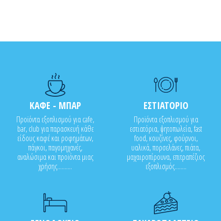
ΚΑΦΕ - ΜΠΑΡ
ΕΣΤΙΑΤΟΡΙΟ
Προϊόντα εξοπλισμού για cafe,
Προϊόντα εξοπλισμού για
bar, club για παρασκευή κάθε
εστιατόρια, ψητοπωλεία, fast
είδους καφέ και ροφημάτων,
food, κουζίνες, φούρνοι,
πάγκοι, παγομηχανές,
υαλικά, πορσελάνες, πιάτα,
αναλώσιμα και προϊόντα μιας
μαχαιροπίρουνα, επιτραπέζιος
χρήσης..........
εξοπλισμός........