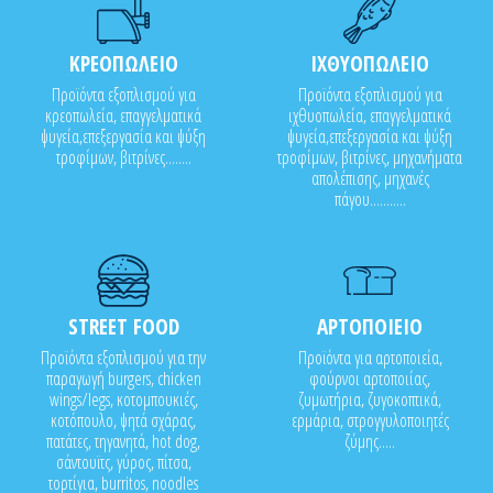
ΚΡΕΟΠΩΛΕΙΟ
ΙΧΘΥΟΠΩΛΕΙΟ
Προϊόντα εξοπλισμού για
Προϊόντα εξοπλισμού για
κρεοπωλεία, επαγγελματικά
ιχθυοπωλεία, επαγγελματικά
ψυγεία,επεξεργασία και ψύξη
ψυγεία,επεξεργασία και ψύξη
τροφίμων, βιτρίνες........
τροφίμων, βιτρίνες, μηχανήματα
απολέπισης, μηχανές
πάγου...........
STREET FOOD
ΑΡΤΟΠΟΙΕΙΟ
Προϊόντα εξοπλισμού για την
Προϊόντα για αρτοποιεία,
παραγωγή burgers, chicken
φούρνοι αρτοποιίας,
wings/legs, κοτομπουκιές,
ζυμωτήρια, ζυγοκοπτικά,
κοτόπουλο, ψητά σχάρας,
ερμάρια, στρογγυλοποιητές
πατάτες, τηγανητά, hot dog,
ζύμης.....
σάντουϊτς, γύρος, πίτσα,
τορτίγια, burritos, noodles