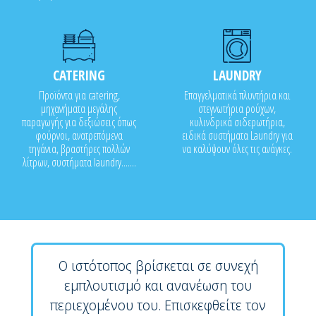
CATERING
LAUNDRY
Προϊόντα για catering,
Επαγγελματικά πλυντήρια και
μηχανήματα μεγάλης
στεγνωτήρια ρούχων,
παραγωγής για δεξιώσεις όπως
κυλινδρικά σιδερωτήρια,
φούρνοι, ανατρεπόμενα
ειδικά συστήματα Laundry για
τηγάνια, βραστήρες πολλών
να καλύψουν όλες τις ανάγκες.
λίτρων, συστήματα laundry.......
Ο ιστότοπος βρίσκεται σε συνεχή
εμπλουτισμό και ανανέωση του
περιεχομένου του. Επισκεφθείτε τον