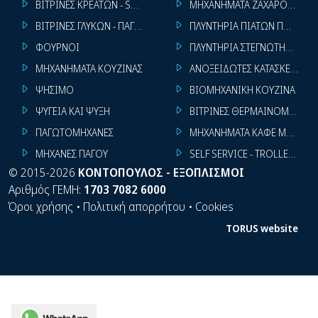
ΒΙΤΡΙΝΕΣ ΚΡΕΑΤΩΝ - SUPER MARKET
ΜΗΧΑΝΗΜΑΤΑ ΖΑΧΑΡΟΠΛΑΣΤ
ΒΙΤΡΙΝΕΣ ΓΛΥΚΩΝ - ΠΑΓΩΤΩΝ
ΠΛΥΝΤΗΡΙΑ ΠΙΑΤΩΝ ΠΟΤΗΡΙ
ΦΟΥΡΝΟΙ
ΠΛΥΝΤΗΡΙΑ ΣΤΕΓΝΩΤΗΡΙΑ ΣΙ
ΜΗΧΑΝΗΜΑΤΑ ΚΟΥΖΙΝΑΣ
ΑΝΟΞΕΙΔΩΤΕΣ ΚΑΤΑΣΚΕΥΕΣ
ΨΗΣΙΜΟ
ΒΙΟΜΗΧΑΝΙΚΗ ΚΟΥΖΙΝΑ
ΨΥΓΕΙΑ ΚΑΙ ΨΥΞΗ
ΒΙΤΡΙΝΕΣ ΘΕΡΜΑΙΝΟΜΕΝΕΣ
ΠΑΓΩΤΟΜΗΧΑΝΕΣ
ΜΗΧΑΝΗΜΑΤΑ ΚΑΦΕ ΜΠΑΡ
ΜΗΧΑΝΕΣ ΠΑΓΟΥ
SELF SERVICE - TROLLEY - LI
©
2015-2026
ΚΟΝΤΟΠΟΥΛΟΣ - ΕΞΟΠΛΙΣΜΟΙ
Αριθμός ΓΕΜΗ:
1703 7082 6000
Όροι χρήσης
•
Πολιτική απορρήτου
•
Cookies
TORUS website
WhatsApp