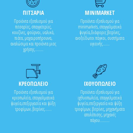
ΠΙΤΣΑΡΙΑ
MINIMARKET
Προϊόντα εξοπλισμού για
Προϊόντα εξοπλισμού για
πιτσαρίες, σπαγγετερίες,
minimarkets, επαγγελματικά
κουζίνες, φούρνοι, υαλικά,
ψυγεία,διάφορες βιτρίνες,
πιάτα, μαχαιροπήρουνα,
ανοξείδωτοι πάγκοι, συστήματα
αναλώσιμα και προϊόντα μιας
υγιεινής........
χρήσης..........
ΚΡΕΟΠΩΛΕΙΟ
ΙΧΘΥΟΠΩΛΕΙΟ
Προϊόντα εξοπλισμού για
Προϊόντα εξοπλισμού για
κρεοπωλεία, επαγγελματικά
ιχθυοπωλεία, επαγγελματικά
ψυγεία,επεξεργασία και ψύξη
ψυγεία,επεξεργασία και ψύξη
τροφίμων, βιτρίνες........
τροφίμων, βιτρίνες, μηχανήματα
απολέπισης, μηχανές
πάγου...........